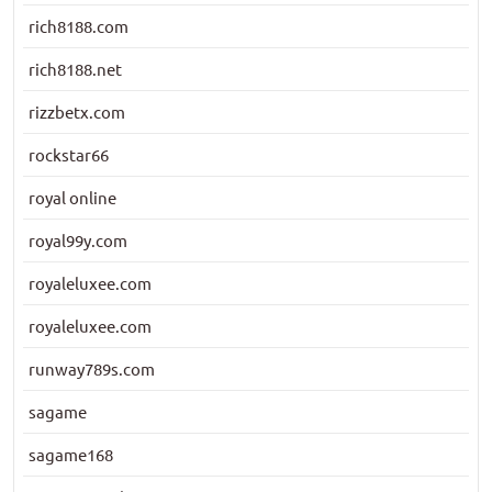
rich8188.com
rich8188.net
rizzbetx.com
rockstar66
royal online
royal99y.com
royaleluxee.com
royaleluxee.com
runway789s.com
sagame
sagame168