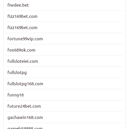
fiwdee.bet
fizz169bet.com
fizz169bet.com
fortune99vip.com
fox689ok.com
fullsloteiei.com
fullslotpg
fullslotpg168.com
funny18
future24bet.com
gachawin168.com
gamehit8888.com