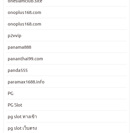
onesiamclub.site
onoplus168.com
onoplus168.com
p2vvip
panama888
pananthai99.com
panda555
paramax1688.info
PG
PG Slot
pg slot ทางเข้า
pg slot เว็บตรง