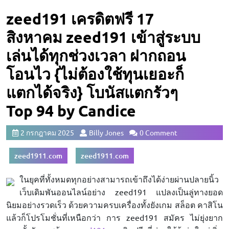
zeed191 เครดิตฟรี 17
สิงหาคม zeed191 เข้าสู่ระบบ
เล่นได้ทุกช่วงเวลา ฝากถอน
โอนไว {ไม่ต้องใช้ทุนเยอะก็
แตกได้จริง} โบนัสแตกรัวๆ
Top 94 by Candice
2
Billy
2 กรกฎาคม 2025
Billy Jones
0 Comment
กรกฎาคม
Jones
2025
zeed1911.com
zeed1911.com
ในยุคที่ทั้งหมดทุกอย่างสามารถเข้าถึงได้ง่ายผ่านปลายนิ้ว
เว็บเดิมพันออนไลน์อย่าง zeed191 แปลงเป็นลู่ทางยอด
นิยมอย่างรวดเร็ว ด้วยความครบเครื่องทั้งยังเกม สล็อต คาสิโน
แล้วก็โปรโมชั่นที่เหนือกว่า การ zeed191 สมัคร ไม่ยุ่งยาก