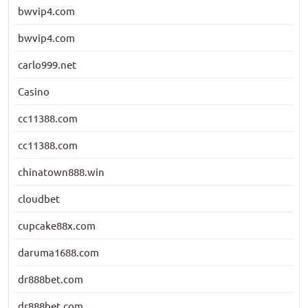
bwvip4.com
bwvip4.com
carlo999.net
Casino
cc11388.com
cc11388.com
chinatown888.win
cloudbet
cupcake88x.com
daruma1688.com
dr888bet.com
dr888bet.com