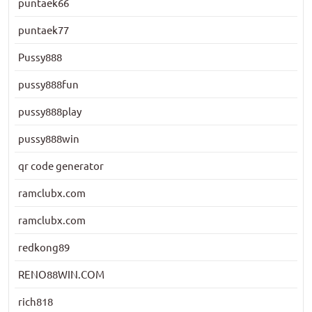
puntaek66
puntaek77
Pussy888
pussy888fun
pussy888play
pussy888win
qr code generator
ramclubx.com
ramclubx.com
redkong89
RENO88WIN.COM
rich818