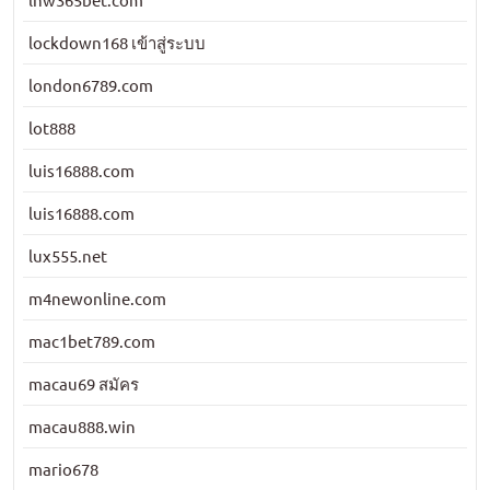
lockdown168 เข้าสู่ระบบ
london6789.com
lot888
luis16888.com
luis16888.com
lux555.net
m4newonline.com
mac1bet789.com
macau69 สมัคร
macau888.win
mario678