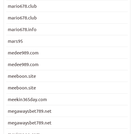
mario678.club
mario678.club
mario678.info
mars95
medee989.com
medee989.com
meeboon.site
meeboon.site
meekin365day.com
megawaysbet789.net
megawaysbet789.net