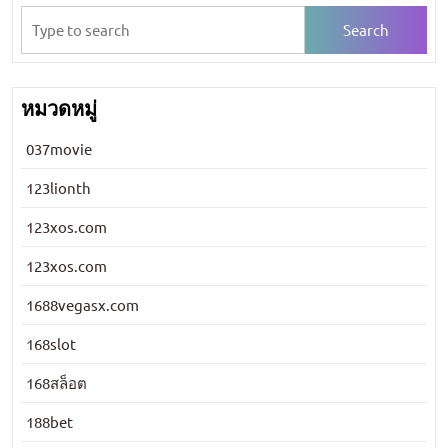
Search
โพสต์
for:
ได้
เลย
แก้ไข
หมวดหมู่
ข้อความ
ก่อน
037movie
แชร์
123lionth
ได้
เหมาะ
123xos.com
กับ
123xos.com
คน
ที่
1688vegasx.com
อยาก
168slot
โชว์
ผล
168สล็อต
งาน
188bet
Top