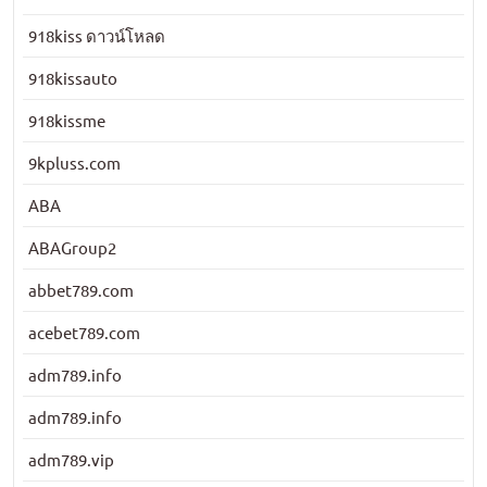
918kiss ดาวน์โหลด
918kissauto
918kissme
9kpluss.com
ABA
ABAGroup2
abbet789.com
acebet789.com
adm789.info
adm789.info
adm789.vip