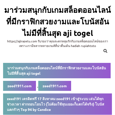
Skip
มาร่วมสนุกกับเกมสล็อตออนไลน์
to
content
ที่มีกราฟิกสวยงามและโบนัสอัน
ไม่มีที่สิ้นสุด aji togel
https://ajirazetu.com รับรองว่าคุณจะตกหลุมรักกับเกมสล็อตออนไลน์ของเรา
เพราะเรามีหลากหลายเกมส์ที่น่าตื่นเต้น hadiah rupiahtoto
มาร่วมสนุกกับเกมสล็อตออนไลน์ที่มีกราฟิกสวยงามและโบนัสอัน
ไม่มีที่สิ้นสุด aji togel
,
zeed1911.com
zeed1911.com
zeed191 เครดิตฟรี 17 สิงหาคม zeed191 เข้าสู่ระบบ เล่นได้ทุก
ช่วงเวลา ฝากถอนโอนไว {ไม่ต้องใช้ทุนเยอะก็แตกได้จริง} โบนัส
แตกรัวๆ Top 94 by Candice