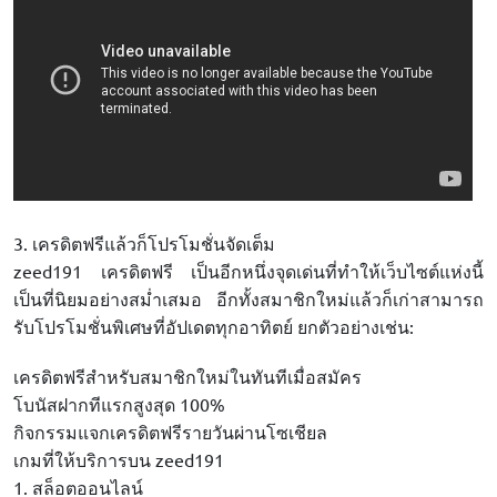
3. เครดิตฟรีแล้วก็โปรโมชั่นจัดเต็ม
zeed191 เครดิตฟรี เป็นอีกหนึ่งจุดเด่นที่ทำให้เว็บไซต์แห่งนี้
เป็นที่นิยมอย่างสม่ำเสมอ อีกทั้งสมาชิกใหม่แล้วก็เก่าสามารถ
รับโปรโมชั่นพิเศษที่อัปเดตทุกอาทิตย์ ยกตัวอย่างเช่น:
เครดิตฟรีสำหรับสมาชิกใหม่ในทันทีเมื่อสมัคร
โบนัสฝากทีแรกสูงสุด 100%
กิจกรรมแจกเครดิตฟรีรายวันผ่านโซเชียล
เกมที่ให้บริการบน zeed191
1. สล็อตออนไลน์