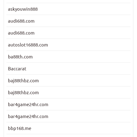
askyouwin888
audi688.com
audi688.com
autoslot16888.com
ba88th.com
Baccarat
baj88thbz.com
baj88thbz.com
bar4game24hr.com
bar4game24hr.com
bbp168.me