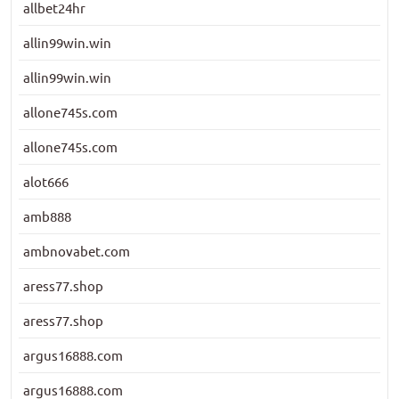
allbet24hr
allin99win.win
allin99win.win
allone745s.com
allone745s.com
alot666
amb888
ambnovabet.com
aress77.shop
aress77.shop
argus16888.com
argus16888.com