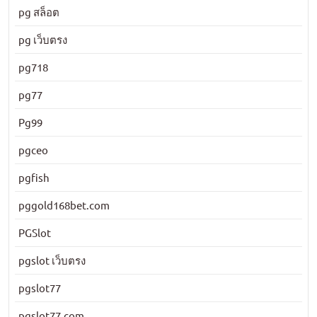
pg สล็อต
pg เว็บตรง
pg718
pg77
Pg99
pgceo
pgfish
pggold168bet.com
PGSlot
pgslot เว็บตรง
pgslot77
pgslot77.com