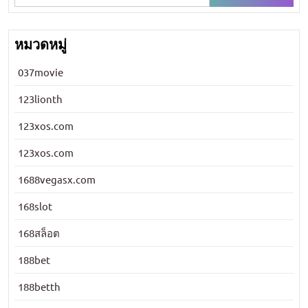
เวอร์ชั่น
Mei
ล่าสุด
พนัน
หมวดหมู่
เว็บ
แม่
037movie
slotxo
123lionth
เครดิต
ฟรี
123xos.com
Top
123xos.com
8
by
1688vegasx.com
Frieda
168slot
168สล็อต
188bet
188betth