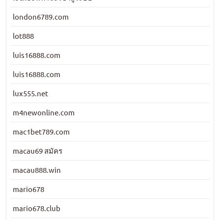
london6789.com
lot888
luis16888.com
luis16888.com
lux555.net
m4newonline.com
mac1bet789.com
macau69 สมัคร
macau888.win
mario678
mario678.club