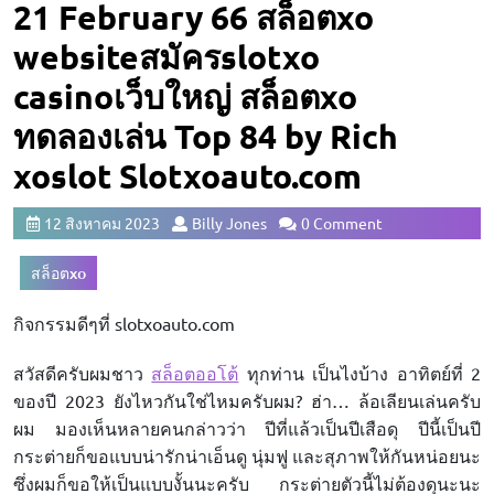
21 February 66 สล็อตxo
websiteสมัครslotxo
casinoเว็บใหญ่ สล็อตxo
ทดลองเล่น Top 84 by Rich
xoslot Slotxoauto.com
12
Billy
12 สิงหาคม 2023
Billy Jones
0 Comment
สิงหาคม
Jones
2023
สล็อตxo
กิจกรรมดีๆที่ slotxoauto.com
สวัสดีครับผมชาว
สล็อตออโต้
ทุกท่าน เป็นไงบ้าง อาทิตย์ที่ 2
ของปี 2023 ยังไหวกันใช่ไหมครับผม? ฮ่า… ล้อเลียนเล่นครับ
ผม มองเห็นหลายคนกล่าวว่า ปีที่แล้วเป็นปีเสือดุ ปีนี้เป็นปี
กระต่ายก็ขอแบบน่ารักน่าเอ็นดู นุ่มฟู และสุภาพให้กันหน่อยนะ
ซึ่งผมก็ขอให้เป็นแบบงั้นนะครับ กระต่ายตัวนี้ไม่ต้องดุนะนะ