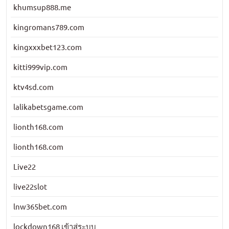
khumsup888.me
kingromans789.com
kingxxxbet123.com
kitti999vip.com
ktv4sd.com
lalikabetsgame.com
lionth168.com
lionth168.com
Live22
live22slot
lnw365bet.com
lockdown168 เข้าสู่ระบบ