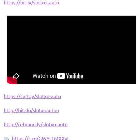
https://bit.ly/slotxo_auto
https://cutt.ly/slotxo-auto
http://bit.do/slotxoautoo
http://rebrand.ly/slotxo-auto
https://t.co/GWYr1MXXyL