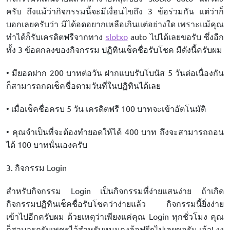
ครับ ถึงแม้ว่ากิจกรรมนี้จะมีเงื่อนไขถึง 3 ข้อร่วมกัน แต่ว่าก็
บอกเลยครับว่า มิได้อดอยากเหลือเกินแต่อย่างใด เพราะแม้คุณ
ทำได้ก็รับเครดิตฟรีจากทาง
slotxo
auto ไปได้เลยขอรับ ซึ่งอีก
ทั้ง 3 ข้อตกลงของกิจกรรม ปฏิทินเช็คชื่อรับโชค มีดังนี้ครับผม
• มียอดฝาก 200 บาทต่อวัน ฝากแบบรับโบนัส 5 วันต่อเนื่องกัน
ก็สามารถกดเช็คชื่อตามวันที่ในปฏิทินได้เลย
• เมื่อเช็คชื่อครบ 5 วัน เครดิตฟรี 100 บาทจะเข้าอัตโนมัติ
• คุณจำเป็นที่จะต้องทำยอดให้ได้ 400 บาท ถึงจะสามารถถอน
ได้ 100 บาทนั่นเองครับ
3. กิจกรรม Login
สำหรับกิจกรรม Login เป็นกิจกรรมที่ง่ายแสนง่าย ถ้าเกิด
กิจกรรมปฏิทินเช็คชื่อรับโชคว่าง่ายแล้ว กิจกรรมนี้ยิ่งง่าย
เข้าไปอีกครับผม ด้วยเหตุว่าเพียงแค่คุณ Login ทุกชั่วโมง คุณ
ก็สามารถรับเพชรไว้สำหรับหมุนกงล้อฟรีๆไปเลยขอรับ เอ้า! งง