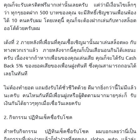
คุณก็จะรับเครดิตฟรีมากเท่านั้นเลยครับ แต่ว่ามีเงื่อนไขเล็กๆ
ว่า ทุกๆยอดฝาก 500 บาทของคุณ จะมีสิทธิ์เชิญชวนเพื่อนพ้อง
ได้ 10 คนครับผม โดยเหตุนี้ คุณก็จะต้องฝากเล่นกับทางสล็อต
ออโต้ด้วยครับผม
เด้งที่ 2 ภายหลังที่เพื่อนที่คุณเชื้อเชิญมานั้นมาเล่นสล็อตxo กับ
ทางพวกเราแล้ว ภายหลังจากนี้คุณก็เป็นเสือนอนกินได้เลยนะ
ครับ เนื่องจากถ้าหากเพื่อนของคุณเล่นเสีย คุณก็จะได้รับ Cash
Back 5% ของยอดเสียของเพื่อนฝูงทันที ซึ่งคุณสามารถถอนได้
เลยในทันที
ไม่ต้องทำยอด แถมยังรับได้ชั่วชีวิตด้วย ดีมากยิ่งกว่านี้ไม่มีแล้ว
นะครับ คนไหนกันที่มีเพื่อนฝูงหรือผู้ติดตามมากมายๆล่ะก็ รับ
เงินกันได้ยาวๆทุกเมื่อเชื่อวันเลยครับ
2. กิจกรรม ปฏิทินเช็คชื่อรับโชค
สำหรับกิจกรรม ปฏิทินเช็คชื่อรับโชค ผมบอกเลยว่านี่เป็น
กิจกรรมที่เล่นง่ายแล้วก็ทำง่ายที่สุดของ slotxo auto แล้วล่ะ