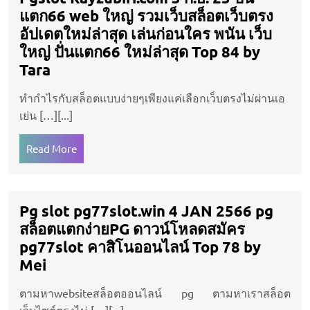
แตก66 web ใหญ่ รวมเว็บสล็อตเว็บตรง
อัปเดตใหม่ล่าสุด เล่นก่อนใคร พนัน เว็บ
ใหญ่ ปั่นแตก66 ใหม่ล่าสุด Top 84 by
Pgslot
Tara
Rayzubiri.com
ทำกำไรกับสล็อตแบบง่ายๆเพียงแค่เลือกเว็บตรงไม่ผ่านเอ
3
เย่น […][...]
ก.ย.
25
Read
Read More
ปั่น
More
แตก66
web
Pg slot pg77slot.win 4 JAN 2566 pg
ใหญ่
สล็อตแตกง่ายPG ดาวน์โหลดสมัคร
รวม
pg77slot คาสิโนออนไลน์ Top 78 by
เว็บ
Pg
Mei
สล็อต
slot
เว็บ
ตามหาwebsiteสล็อตออนไลน์ pg ตามหาเราสล็อต
pg77slot.win
ตรง