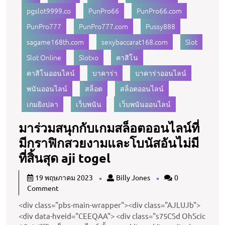
pgslot9999.co
PunPro66
PunPro66.com
PunPro777
PunPro777.com
Pussy888
sagame168th.com
sexybaccarat168.com
Slot
Slot Online
Slotxo
คาสิโน
คาสิโนออนไลน์
บาคาร่า
บาคาร่าออนไลน์
พนันออนไลน์
สล็อต
สล็อตออนไลน์
เกมยิงปลา
เว็บพนัน
เว็บพนันออนไลน์
มาร่วมสนุกกับเกมสล็อตออนไลน์ที่
มีกราฟิกสวยงามและโบนัสอันไม่มี
มา
ที่สิ้นสุด aji togel
ร่วม
19
Billy
19 พฤษภาคม 2023
Billy Jones
0
สนุก
พฤษภาคม
Jones
Comment
2023
กับ
<div class="pbs-main-wrapper"><div class="AJLUJb">
เกม
<div data-hveid="CEEQAA"> <div class="s75CSd OhScic