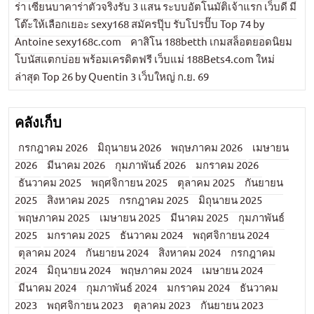
ร่า เซียนบาคาร่าตัวจริงรับ 3 แสน ระบบอัตโนมัติเจ้าแรก เว็บดี มี
โต๊ะให้เลือกเยอะ sexy168 สมัครปุ๊บ รับโปรปั๊บ Top 74 by
Antoine sexy168c.com
คาสิโน 188betth เกมสล็อตยอดนิยม
โบนัสแตกบ่อย พร้อมเครดิตฟรี เว็บแม่ 188Bets4.com ใหม่
ล่าสุด Top 26 by Quentin 3 เว็บใหญ่ ก.ย. 69
คลังเก็บ
กรกฎาคม 2026
มิถุนายน 2026
พฤษภาคม 2026
เมษายน
2026
มีนาคม 2026
กุมภาพันธ์ 2026
มกราคม 2026
ธันวาคม 2025
พฤศจิกายน 2025
ตุลาคม 2025
กันยายน
2025
สิงหาคม 2025
กรกฎาคม 2025
มิถุนายน 2025
พฤษภาคม 2025
เมษายน 2025
มีนาคม 2025
กุมภาพันธ์
2025
มกราคม 2025
ธันวาคม 2024
พฤศจิกายน 2024
ตุลาคม 2024
กันยายน 2024
สิงหาคม 2024
กรกฎาคม
2024
มิถุนายน 2024
พฤษภาคม 2024
เมษายน 2024
มีนาคม 2024
กุมภาพันธ์ 2024
มกราคม 2024
ธันวาคม
2023
พฤศจิกายน 2023
ตุลาคม 2023
กันยายน 2023