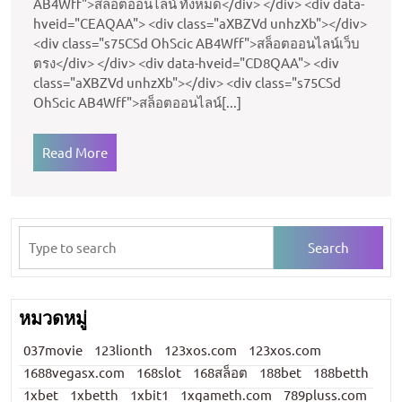
AB4Wff">สล็อตออนไลน์ ทั้งหมด</div> </div> <div data-
สล็อต
hveid="CEAQAA"> <div class="aXBZVd unhzXb"></div>
ออนไลน์
<div class="s75CSd OhScic AB4Wff">สล็อตออนไลน์เว็บ
ที่
ตรง</div> </div> <div data-hveid="CD8QAA"> <div
class="aXBZVd unhzXb"></div> <div class="s75CSd
มี
OhScic AB4Wff">สล็อตออนไลน์[...]
กราฟิก
สวยงาม
Read
Read More
และ
More
โบนัส
อัน
Search
ไม่มี
for:
ที่
สิ้น
หมวดหมู่
สุด
037movie
123lionth
123xos.com
123xos.com
aji
1688vegasx.com
168slot
168สล็อต
188bet
188betth
togel
1xbet
1xbetth
1xbit1
1xgameth.com
789pluss.com