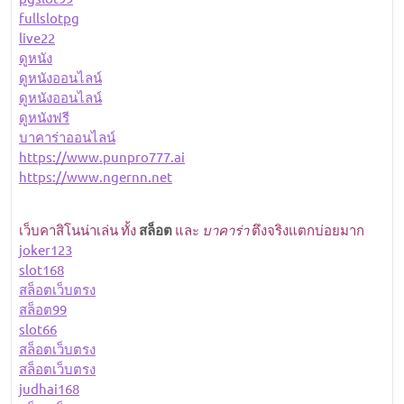
fullslotpg
live22
ดูหนัง
ดูหนังออนไลน์
ดูหนังออนไลน์
ดูหนังฟรี
บาคาร่าออนไลน์
https://www.punpro777.ai
https://www.ngernn.net
เว็บคาสิโนน่าเล่น ทั้ง
สล็อต
และ
บาคาร่า
ตึงจริงแตกบ่อยมาก
joker123
slot168
สล็อตเว็บตรง
สล็อต99
slot66
สล็อตเว็บตรง
สล็อตเว็บตรง
judhai168