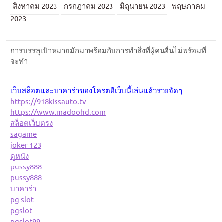
สิงหาคม 2023
กรกฎาคม 2023
มิถุนายน 2023
พฤษภาคม
2023
การบรรลุเป้าหมายมักมาพร้อมกับการทำสิ่งที่ผู้คนอื่นไม่พร้อมที่
จะทำ
เว็บสล็อตและบาคาร่าของโครตดีเว็บนี้เล่นแล้วรวยจัดๆ
https://918kissauto.tv
https://www.madoohd.com
สล็อตเว็บตรง
sagame
joker 123
ดูหนัง
pussy888
pussy888
บาคาร่า
pg slot
pgslot
pgslot99