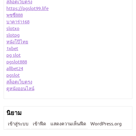
สล็อตเว็บตรง
https://pgslot99.life
พุซซี่888
บาคาร่า168
slotxo
slotpg
หนังโป๊ไทย
1xbet
pg slot
pgslot888
allbet24
pgslot
สล็อตเว็บตรง
ดูหนังออนไลน์
นิยาม
เข้าสู่ระบบ
เข้าฟีด
แสดงความเห็นฟีด
WordPress.org