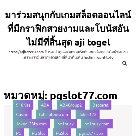
Skip
มาร่วมสนุกกับเกมสล็อตออนไลน์
to
content
ที่มีกราฟิกสวยงามและโบนัสอัน
ไม่มีที่สิ้นสุด aji togel
https://ajirazetu.com รับรองว่าคุณจะตกหลุมรักกับเกมสล็อตออนไลน์ของเรา
เพราะเรามีหลากหลายเกมส์ที่น่าตื่นเต้น hadiah rupiahtoto
หมวดหมู่:
pgslot77.com
918Kiss
ABA
ABAGroup2
Baccarat
Casino
fullsloteiei.com
Joker123
Joker123th.com
no1huay
no1huay.com
PG
PG Slot
PGSlot
pgslot77.com