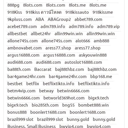
888pg
8lots.com
8lots.com
8lots.me
8lots.me
918Kiss
918kiss ดาวน์โหลด
918kissauto
918kissme
9kpluss.com
ABA
ABAGroup2
abbet789.com
acebet789.com
adm789.info
adm789.info
adm789.vip
allbestbet
allbet24hr
allin99win.win
allin99win.win
allone745s.com
allone745s.com
alot666
amb888
ambnovabet.com
aress77.shop
aress77.shop
argus16888.com
argus16888.com
askyouwin888
audi688.com
audi688.com
autoslot16888.com
ba88th.com
Baccarat
baj88thbz.com
baj88thbz.com
bar4game24hr.com
bar4game24hr.com
bbp168.me
bestbet
betflix
betflixtikto.info
betflixtikto.info
betm4vip.com
betway
betwin6666.com
betwin6666.com
betworld369hot.com
bigx9.tech
bigx9.tech
bio285th.com
bng55
bombet888.win
bonus888
boonlert1688.com
boonlert1688.com
brazil999 slot
brazil999 slot
bunny.gold
bunny.gold
Business, Small Business
bwvip4.com
bwvip4.com