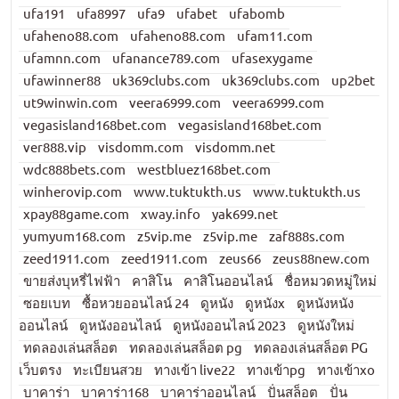
ufa191
ufa8997
ufa9
ufabet
ufabomb
ufaheno88.com
ufaheno88.com
ufam11.com
ufamnn.com
ufanance789.com
ufasexygame
ufawinner88
uk369clubs.com
uk369clubs.com
up2bet
ut9winwin.com
veera6999.com
veera6999.com
vegasisland168bet.com
vegasisland168bet.com
ver888.vip
visdomm.com
visdomm.net
wdc888bets.com
westbluez168bet.com
winherovip.com
www.tuktukth.us
www.tuktukth.us
xpay88game.com
xway.info
yak699.net
yumyum168.com
z5vip.me
z5vip.me
zaf888s.com
zeed1911.com
zeed1911.com
zeus66
zeus88new.com
ขายส่งบุหรี่ไฟฟ้า
คาสิโน
คาสิโนออนไลน์
ชื่อหมวดหมู่ใหม่
ซอยเบท
ซื้อหวยออนไลน์ 24
ดูหนัง
ดูหนังx
ดูหนังหนัง
ออนไลน์
ดูหนังออนไลน์
ดูหนังออนไลน์ 2023
ดูหนังใหม่
ทดลองเล่นสล็อต
ทดลองเล่นสล็อต pg
ทดลองเล่นสล็อต PG
เว็บตรง
ทะเบียนสวย
ทางเข้า live22
ทางเข้าpg
ทางเข้าxo
บาคาร่า
บาคาร่า168
บาคาร่าออนไลน์
ปั่นสล็อต
ปั่น