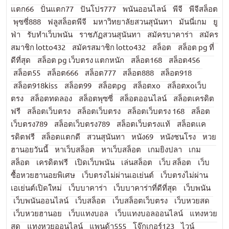
แตก66
ปั่นแตก77
ปันโปร777
พนันออนไลน์
พีจี
พีจีสล็อต
พุซซี่888
ฟลูสล็อตพีจี
มหาวิทยาลัยสวนสุนันทา
มันนี่เกม
ยู
ฟ่า
รับทำเว็บพนัน
ราชภัฏสวนสุนันทา
สมัครบาคาร่า
สมัคร
สมาชิก lotto432
สมัครสมาชิก lotto432
สล็อต
สล็อต pg ที่
ดีที่สุด
สล็อต pg เว็บตรง แตกหนัก
สล็อต168
สล็อต456
สล็อต55
สล็อต666
สล็อต777
สล็อต888
สล็อต918
สล็อต918kiss
สล็อต99
สล็อตpg
สล็อตxo
สล็อตxoเว็บ
ตรง
สล็อตทดลอง
สล็อตพุซซี่
สล็อตออนไลน์
สล็อตเครดิต
ฟรี
สล็อตเว็บตรง
สล็อตเว็บตรง
สล็อตเว็บตรง 168
สล็อต
เว็บตรง789
สล็อตเว็บตรง789
สล็อตเว็บตรงแท้
สล็อตเเค
รดิตฟรี
สล็อตแตกดี
สวนสุนันทา
หนัง69
หนังชนโรง
หวย
ฮานอยวันนี้
หาเว็บสล็อต
หาเว็บสล็อต
เกมยิงปลา
เกม
สล็อต
เครดิตฟรี
เปิดเว็บพนัน
เล่นสล็อต
เว็บ สล็อต
เว็บ
ซื้อหวยฮานอยพิเศษ
เว็บตรงไม่ผ่านเอเย่นต์
เว็บตรงไม่ผ่าน
เอเย่นต์เปิดใหม่
เว็บบาคาร่า
เว็บบาคาร่าที่ดีที่สุด
เว็บพนัน
เว็บพนันออนไลน์
เว็บสล็อต
เว็บสล็อตเว็บตรง
เว็บหวยสด
เว็บหวยฮานอย
เว็บแทงบอล
เว็บแทงบอลออนไลน์
แทงหวย
สด
แทงหวยออนไลน์
แพนด้า555
โจ๊กเกอร์123
ไวน์