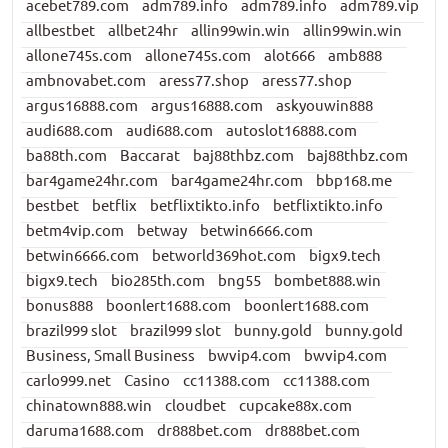
acebet789.com
adm789.info
adm789.info
adm789.vip
allbestbet
allbet24hr
allin99win.win
allin99win.win
allone745s.com
allone745s.com
alot666
amb888
ambnovabet.com
aress77.shop
aress77.shop
argus16888.com
argus16888.com
askyouwin888
audi688.com
audi688.com
autoslot16888.com
ba88th.com
Baccarat
baj88thbz.com
baj88thbz.com
bar4game24hr.com
bar4game24hr.com
bbp168.me
bestbet
betflix
betflixtikto.info
betflixtikto.info
betm4vip.com
betway
betwin6666.com
betwin6666.com
betworld369hot.com
bigx9.tech
bigx9.tech
bio285th.com
bng55
bombet888.win
bonus888
boonlert1688.com
boonlert1688.com
brazil999 slot
brazil999 slot
bunny.gold
bunny.gold
Business, Small Business
bwvip4.com
bwvip4.com
carlo999.net
Casino
cc11388.com
cc11388.com
chinatown888.win
cloudbet
cupcake88x.com
daruma1688.com
dr888bet.com
dr888bet.com