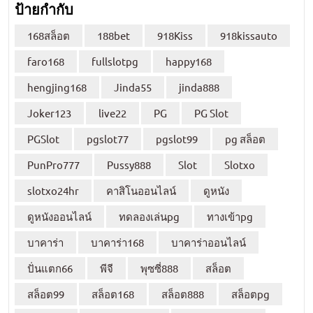
ป้ายกำกับ
168สล็อต
188bet
918Kiss
918kissauto
faro168
fullslotpg
happy168
hengjing168
Jinda55
jinda888
Joker123
live22
PG
PG Slot
PGSlot
pgslot77
pgslot99
pg สล็อต
PunPro777
Pussy888
Slot
Slotxo
slotxo24hr
คาสิโนออนไลน์
ดูหนัง
ดูหนังออนไลน์
ทดลองเล่นpg
ทางเข้าpg
บาคาร่า
บาคาร่า168
บาคาร่าออนไลน์
ปั่นแตก66
พีจี
พุซซี่888
สล็อต
สล็อต99
สล็อต168
สล็อต888
สล็อตpg