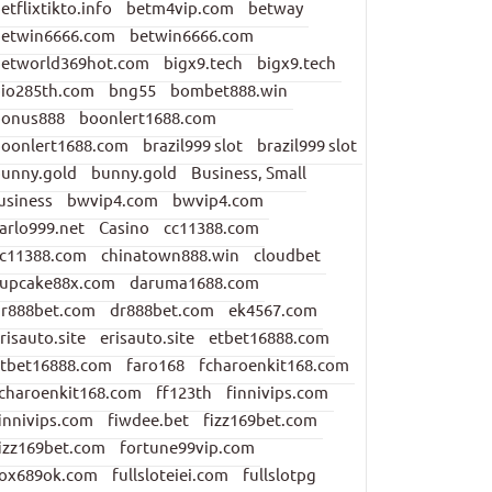
etflixtikto.info
betm4vip.com
betway
betwin6666.com
betwin6666.com
etworld369hot.com
bigx9.tech
bigx9.tech
io285th.com
bng55
bombet888.win
bonus888
boonlert1688.com
oonlert1688.com
brazil999 slot
brazil999 slot
unny.gold
bunny.gold
Business, Small
usiness
bwvip4.com
bwvip4.com
arlo999.net
Casino
cc11388.com
c11388.com
chinatown888.win
cloudbet
cupcake88x.com
daruma1688.com
r888bet.com
dr888bet.com
ek4567.com
risauto.site
erisauto.site
etbet16888.com
tbet16888.com
faro168
fcharoenkit168.com
charoenkit168.com
ff123th
finnivips.com
innivips.com
fiwdee.bet
fizz169bet.com
izz169bet.com
fortune99vip.com
fox689ok.com
fullsloteiei.com
fullslotpg