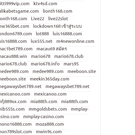
itti999vip.com
ktv4sd.com
alikabetsgame.com
lionth168.com
ionth168.com
Live22
live22slot
lnw365bet.com
lockdown168 เข้าสู่ระบบ
london6789.com
lot888
luis16888.com
uis16888.com
lux555.net
m4newonline.com
mac1bet789.com
macau69 สมัคร
macau888.win
mario678
mario678.club
ario678.club
mario678.info
mars95
medee989.com
medee989.com
meeboon.site
eeboon.site
meekin365day.com
megawaysbet789.net
megawaysbet789.net
mexicanoo.com
mexicanoo.com
fj889xx.com
mia88th.com
mia88th.com
mib555s.com
mmgoldsbets.com
mmplay-
asino.com
mmplay-casino.com
mono16888.com
moza888.com
mun789slot.com
mwin9s.com