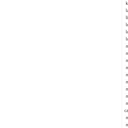
k
l
l
l
m
m
m
c