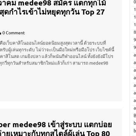
นวาคม medee98 สมัคร แตกทุกไม้
ุดกำไรเข้าไม่หยุดทุกวัน Top 27
1
8
0 Comment
9
อเว็บคาสิโนออนไลน์ยอดนิยมสูงสุดเวลานี้ ด้วยระบบที่
9
บผู้เล่นทุกระดับ ไม่ว่าจะเป็นมือใหม่หรือมือโปร เว็บไซต์นี้
คาสิโนสด เกมยิงปลา แล้วก็พนันกีฬาออนไลน์ ทั้งยังยังมีโปร
a
งทุกวี่ทุกวันสำหรับสมาชิกใหม่แล้วก็เก่า สามารถ medee98
a
a
a
a
a
B
er medee98 เข้าสู่ระบบ แตกบ่อย
ายเหมาะกับทุกสไตล์ผู้เล่น Top 80