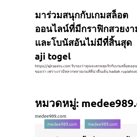
Skip
มาร่วมสนุกกับเกมสล็อต
to
content
ออนไลน์ที่มีกราฟิกสวยงา
และโบนัสอันไม่มีที่สิ้นสุด
aji togel
https://ajirazetu.com รับรองว่าคุณจะตกหลุมรักกับเกมสล็อตออน
ของเรา เพราะเรามีหลากหลายเกมส์ที่น่าตื่นเต้น hadiah rupiahto
หมวดหมู่:
medee989
medee989.com
medee989.com
medee989.com