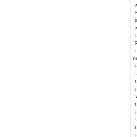
p
r
o
r
s
s
S
s
s
s
s