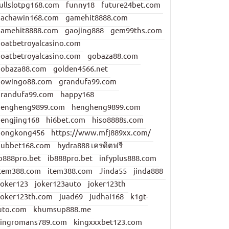
ullslotpg168.com
funny18
future24bet.com
gachawin168.com
gamehit8888.com
gamehit8888.com
gaojing888
gem99ths.com
oatbetroyalcasino.com
oatbetroyalcasino.com
gobaza88.com
gobaza88.com
golden4566.net
gowingo88.com
grandufa99.com
grandufa99.com
happy168
hengheng9899.com
hengheng9899.com
engjing168
hi6bet.com
hiso8888s.com
hongkong456
https://www.mfj889xx.com/
hubbet168.com
hydra888 เครดิตฟรี
b888pro.bet
ib888pro.bet
infyplus888.com
tem388.com
item388.com
Jinda55
jinda888
oker123
joker123auto
joker123th
oker123th.com
juad69
judhai168
k1gt-
uto.com
khumsup888.me
kingromans789.com
kingxxxbet123.com