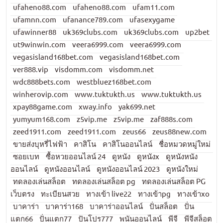
ufaheno88.com
ufaheno88.com
ufam11.com
ufamnn.com
ufanance789.com
ufasexygame
ufawinner88
uk369clubs.com
uk369clubs.com
up2bet
ut9winwin.com
veera6999.com
veera6999.com
vegasisland168bet.com
vegasisland168bet.com
ver888.vip
visdomm.com
visdomm.net
wdc888bets.com
westbluez168bet.com
winherovip.com
www.tuktukth.us
www.tuktukth.us
xpay88game.com
xway.info
yak699.net
yumyum168.com
z5vip.me
z5vip.me
zaf888s.com
zeed1911.com
zeed1911.com
zeus66
zeus88new.com
ขายส่งบุหรี่ไฟฟ้า
คาสิโน
คาสิโนออนไลน์
ชื่อหมวดหมู่ใหม่
ซอยเบท
ซื้อหวยออนไลน์ 24
ดูหนัง
ดูหนังx
ดูหนังหนัง
ออนไลน์
ดูหนังออนไลน์
ดูหนังออนไลน์ 2023
ดูหนังใหม่
ทดลองเล่นสล็อต
ทดลองเล่นสล็อต pg
ทดลองเล่นสล็อต PG
เว็บตรง
ทะเบียนสวย
ทางเข้า live22
ทางเข้าpg
ทางเข้าxo
บาคาร่า
บาคาร่า168
บาคาร่าออนไลน์
ปั่นสล็อต
ปั่น
แตก66
ปั่นแตก77
ปันโปร777
พนันออนไลน์
พีจี
พีจีสล็อต