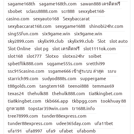
sagame168th
sagame168th.com
sawan888 เครดิตฟรี
sbobet
sclass8888.com
scr888
sexxybet168-
casino.com
sexyauto168
Sexybaccarat
sexybaccarat168.com
sexygame1688
shinobi24hr.com
sing55fun.com
six9game.win
six9game.win
sky2899.com
skylix99.club
skylix99.club
Slot
slot auto
Slot Online
slot pg
slot เครดิตฟรี
slot1111ok.com
slot168
slot777
Slotxo
slotxo24hr
soibet
spbetflik888.com
sqgame555s.com
sretthi99
ssc915casino.com
ssgame666 เข้าสู่ระบบ ล่าสุด
ssru
starrich99.com
sudyod888s.com
suppergame
t88golds.com
tangtem168
teenoi888
temmax69
texas24
thehulk88
thehulk888.com
tia8kingbet.com
tia8kingbet.com
tkb666.app
tkbpgg.com
tookhuay 88
ถูกหวย88
topstar359win.com
tr1688.info
tree78999.com
tunder88express.com
tunder88express.com
udee365day.com
ufa11bet
ufa191
ufa8997
ufa9
ufabet
ufabomb