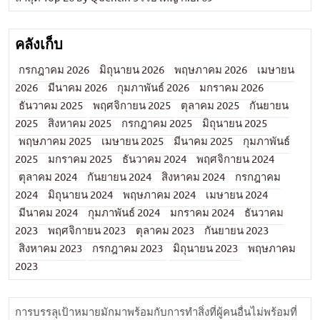
คลังเก็บ
กรกฎาคม 2026
มิถุนายน 2026
พฤษภาคม 2026
เมษายน
2026
มีนาคม 2026
กุมภาพันธ์ 2026
มกราคม 2026
ธันวาคม 2025
พฤศจิกายน 2025
ตุลาคม 2025
กันยายน
2025
สิงหาคม 2025
กรกฎาคม 2025
มิถุนายน 2025
พฤษภาคม 2025
เมษายน 2025
มีนาคม 2025
กุมภาพันธ์
2025
มกราคม 2025
ธันวาคม 2024
พฤศจิกายน 2024
ตุลาคม 2024
กันยายน 2024
สิงหาคม 2024
กรกฎาคม
2024
มิถุนายน 2024
พฤษภาคม 2024
เมษายน 2024
มีนาคม 2024
กุมภาพันธ์ 2024
มกราคม 2024
ธันวาคม
2023
พฤศจิกายน 2023
ตุลาคม 2023
กันยายน 2023
สิงหาคม 2023
กรกฎาคม 2023
มิถุนายน 2023
พฤษภาคม
2023
การบรรลุเป้าหมายมักมาพร้อมกับการทำสิ่งที่ผู้คนอื่นไม่พร้อมที่