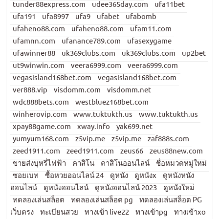
tunder88express.com
udee365day.com
ufa11bet
ufa191
ufa8997
ufa9
ufabet
ufabomb
ufaheno88.com
ufaheno88.com
ufam11.com
ufamnn.com
ufanance789.com
ufasexygame
ufawinner88
uk369clubs.com
uk369clubs.com
up2bet
ut9winwin.com
veera6999.com
veera6999.com
vegasisland168bet.com
vegasisland168bet.com
ver888.vip
visdomm.com
visdomm.net
wdc888bets.com
westbluez168bet.com
winherovip.com
www.tuktukth.us
www.tuktukth.us
xpay88game.com
xway.info
yak699.net
yumyum168.com
z5vip.me
z5vip.me
zaf888s.com
zeed1911.com
zeed1911.com
zeus66
zeus88new.com
ขายส่งบุหรี่ไฟฟ้า
คาสิโน
คาสิโนออนไลน์
ชื่อหมวดหมู่ใหม่
ซอยเบท
ซื้อหวยออนไลน์ 24
ดูหนัง
ดูหนังx
ดูหนังหนัง
ออนไลน์
ดูหนังออนไลน์
ดูหนังออนไลน์ 2023
ดูหนังใหม่
ทดลองเล่นสล็อต
ทดลองเล่นสล็อต pg
ทดลองเล่นสล็อต PG
เว็บตรง
ทะเบียนสวย
ทางเข้า live22
ทางเข้าpg
ทางเข้าxo