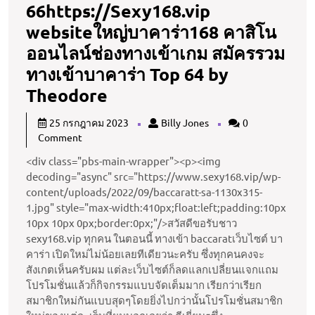
66https://Sexy168.vip
websiteใหญ่บาคาร่า168 คาสิโน
ออนไลน์ช่องทางเข้าเกม สมัครรวม
ทางเข้าบาคาร่า Top 64 by
ทาง
Theodore
เข้า
25
Billy
25 กรกฎาคม 2023
Billy Jones
0
sexybaccarat
กรกฎาคม
Jones
Comment
2023
13
<div class="pbs-main-wrapper"><p><img
April
decoding="async" src="https://www.sexy168.vip/wp-
content/uploads/2022/09/baccaratt-sa-1130x315-
66https://Sexy168.vip
1.jpg" style="max-width:410px;float:left;padding:10px
websiteใหญ่
10px 10px 0px;border:0px;"/>สวัสดีขอรับชาว
บา
sexy168.vip ทุกคน ในตอนนี้ ทางเข้า baccaratเว็บไซต์ บา
คาร่า เปิดใหม่ไม่น้อยเลยทีเดียวนะครับ ซึ่งทุกคนคงจะ
คา
สังเกตเห็นครับผม แต่ละเว็บไซต์ก็ลดแลกเปลี่ยนแจกแถม
ร่า168
โปรโมชั่นแล้วก็กิจกรรมแบบจัดเต็มมาก เรียกว่าเรียก
สมาชิกใหม่กันแบบสุดๆโดยยิ่งไปกว่านั้นโปรโมชั่นสมาชิก
คา