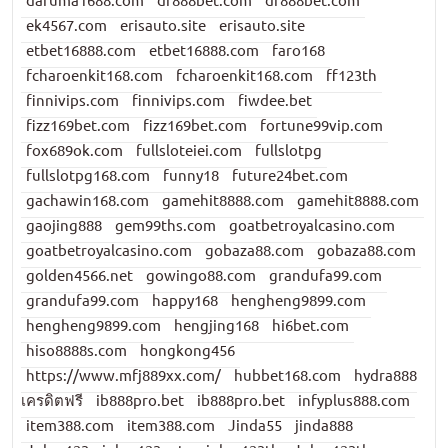
ek4567.com
erisauto.site
erisauto.site
etbet16888.com
etbet16888.com
faro168
fcharoenkit168.com
fcharoenkit168.com
ff123th
finnivips.com
finnivips.com
fiwdee.bet
fizz169bet.com
fizz169bet.com
fortune99vip.com
fox689ok.com
fullsloteiei.com
fullslotpg
fullslotpg168.com
funny18
future24bet.com
gachawin168.com
gamehit8888.com
gamehit8888.com
gaojing888
gem99ths.com
goatbetroyalcasino.com
goatbetroyalcasino.com
gobaza88.com
gobaza88.com
golden4566.net
gowingo88.com
grandufa99.com
grandufa99.com
happy168
hengheng9899.com
hengheng9899.com
hengjing168
hi6bet.com
hiso8888s.com
hongkong456
https://www.mfj889xx.com/
hubbet168.com
hydra888
เครดิตฟรี
ib888pro.bet
ib888pro.bet
infyplus888.com
item388.com
item388.com
Jinda55
jinda888