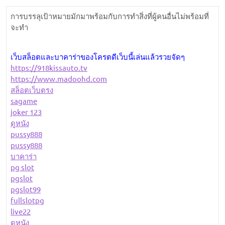
การบรรลุเป้าหมายมักมาพร้อมกับการทำสิ่งที่ผู้คนอื่นไม่พร้อมที่
จะทำ
เว็บสล็อตและบาคาร่าของโครตดีเว็บนี้เล่นแล้วรวยจัดๆ
https://918kissauto.tv
https://www.madoohd.com
สล็อตเว็บตรง
sagame
joker 123
ดูหนัง
pussy888
pussy888
บาคาร่า
pg slot
pgslot
pgslot99
fullslotpg
live22
ดูหนัง