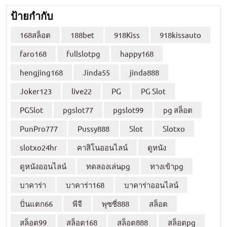
ป้ายกำกับ
168สล็อต
188bet
918Kiss
918kissauto
faro168
fullslotpg
happy168
hengjing168
Jinda55
jinda888
Joker123
live22
PG
PG Slot
PGSlot
pgslot77
pgslot99
pg สล็อต
PunPro777
Pussy888
Slot
Slotxo
slotxo24hr
คาสิโนออนไลน์
ดูหนัง
ดูหนังออนไลน์
ทดลองเล่นpg
ทางเข้าpg
บาคาร่า
บาคาร่า168
บาคาร่าออนไลน์
ปั่นแตก66
พีจี
พุซซี่888
สล็อต
สล็อต99
สล็อต168
สล็อต888
สล็อตpg