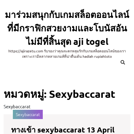
Skip
มาร่วมสนุกกับเกมสล็อตออนไลน์
to
content
ที่มีกราฟิกสวยงามและโบนัสอัน
ไม่มีที่สิ้นสุด aji togel
https://ajirazetu.com รับรองว่าคุณจะตกหลุมรักกับเกมสล็อตออนไลน์ของเรา
เพราะเรามีหลากหลายเกมส์ที่น่าตื่นเต้น hadiah rupiahtoto
หมวดหมู่:
Sexybaccarat
Sexybaccarat
Sexybaccarat
ทางเข้า sexybaccarat 13 April