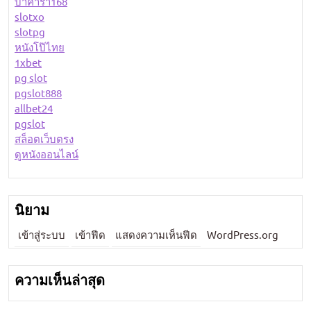
บาคาร่า168
slotxo
slotpg
หนังโป๊ไทย
1xbet
pg slot
pgslot888
allbet24
pgslot
สล็อตเว็บตรง
ดูหนังออนไลน์
นิยาม
เข้าสู่ระบบ
เข้าฟีด
แสดงความเห็นฟีด
WordPress.org
ความเห็นล่าสุด