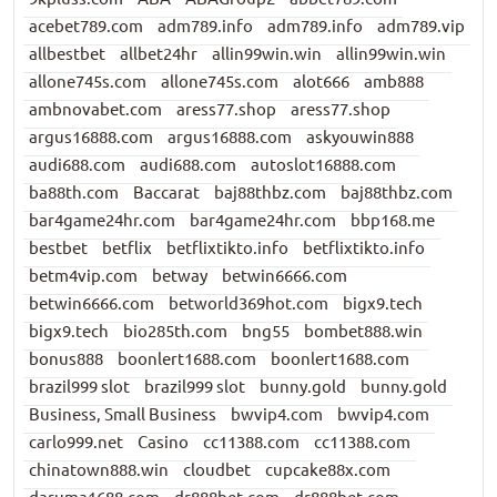
64
acebet789.com
adm789.info
adm789.info
adm789.vip
by
allbestbet
allbet24hr
allin99win.win
allin99win.win
Theodore
allone745s.com
allone745s.com
alot666
amb888
ambnovabet.com
aress77.shop
aress77.shop
argus16888.com
argus16888.com
askyouwin888
audi688.com
audi688.com
autoslot16888.com
ba88th.com
Baccarat
baj88thbz.com
baj88thbz.com
bar4game24hr.com
bar4game24hr.com
bbp168.me
bestbet
betflix
betflixtikto.info
betflixtikto.info
betm4vip.com
betway
betwin6666.com
betwin6666.com
betworld369hot.com
bigx9.tech
bigx9.tech
bio285th.com
bng55
bombet888.win
bonus888
boonlert1688.com
boonlert1688.com
brazil999 slot
brazil999 slot
bunny.gold
bunny.gold
Business, Small Business
bwvip4.com
bwvip4.com
carlo999.net
Casino
cc11388.com
cc11388.com
chinatown888.win
cloudbet
cupcake88x.com
daruma1688.com
dr888bet.com
dr888bet.com