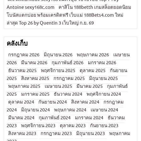
Antoine sexy168c.com
คาสิโน 188betth เกมสล็อตยอดนิยม
โบนัสแตกบ่อย พร้อมเครดิตฟรี เว็บแม่ 188Bets4.com ใหม่
ล่าสุด Top 26 by Quentin 3 เว็บใหญ่ ก.ย. 69
คลังเก็บ
กรกฎาคม 2026
มิถุนายน 2026
พฤษภาคม 2026
เมษายน
2026
มีนาคม 2026
กุมภาพันธ์ 2026
มกราคม 2026
ธันวาคม 2025
พฤศจิกายน 2025
ตุลาคม 2025
กันยายน
2025
สิงหาคม 2025
กรกฎาคม 2025
มิถุนายน 2025
พฤษภาคม 2025
เมษายน 2025
มีนาคม 2025
กุมภาพันธ์
2025
มกราคม 2025
ธันวาคม 2024
พฤศจิกายน 2024
ตุลาคม 2024
กันยายน 2024
สิงหาคม 2024
กรกฎาคม
2024
มิถุนายน 2024
พฤษภาคม 2024
เมษายน 2024
มีนาคม 2024
กุมภาพันธ์ 2024
มกราคม 2024
ธันวาคม
2023
พฤศจิกายน 2023
ตุลาคม 2023
กันยายน 2023
สิงหาคม 2023
กรกฎาคม 2023
มิถุนายน 2023
พฤษภาคม
2023