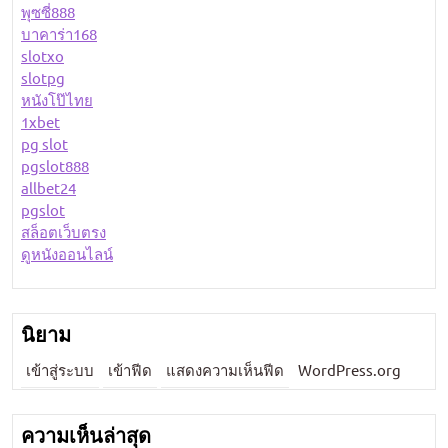
พุซซี่888
บาคาร่า168
slotxo
slotpg
หนังโป๊ไทย
1xbet
pg slot
pgslot888
allbet24
pgslot
สล็อตเว็บตรง
ดูหนังออนไลน์
นิยาม
เข้าสู่ระบบ
เข้าฟีด
แสดงความเห็นฟีด
WordPress.org
ความเห็นล่าสุด