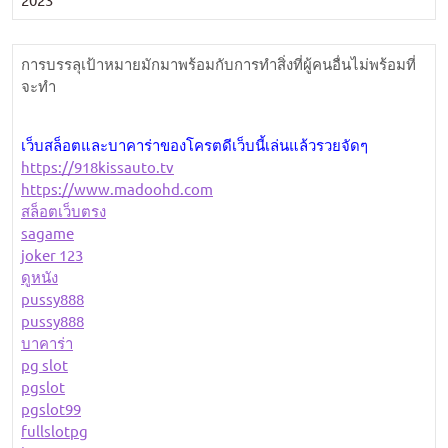
การบรรลุเป้าหมายมักมาพร้อมกับการทำสิ่งที่ผู้คนอื่นไม่พร้อมที่
จะทำ
เว็บสล็อตและบาคาร่าของโครตดีเว็บนี้เล่นแล้วรวยจัดๆ
https://918kissauto.tv
https://www.madoohd.com
สล็อตเว็บตรง
sagame
joker 123
ดูหนัง
pussy888
pussy888
บาคาร่า
pg slot
pgslot
pgslot99
fullslotpg