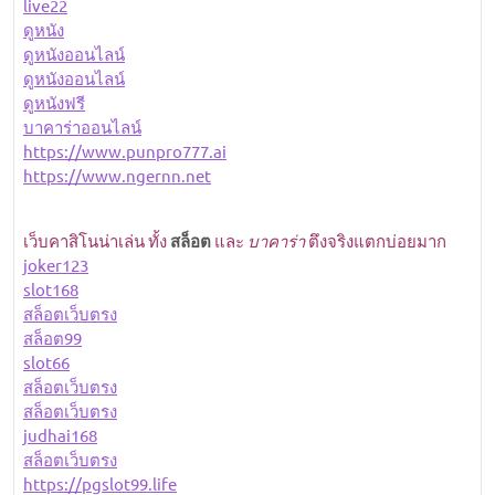
live22
ดูหนัง
ดูหนังออนไลน์
ดูหนังออนไลน์
ดูหนังฟรี
บาคาร่าออนไลน์
https://www.punpro777.ai
https://www.ngernn.net
เว็บคาสิโนน่าเล่น ทั้ง
สล็อต
และ
บาคาร่า
ตึงจริงแตกบ่อยมาก
joker123
slot168
สล็อตเว็บตรง
สล็อต99
slot66
สล็อตเว็บตรง
สล็อตเว็บตรง
judhai168
สล็อตเว็บตรง
https://pgslot99.life