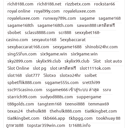
rich8188.com
rich8188.net
rizzbetx.com
rockstar66
royal online
royal99y.com
royaleluxee.com
royaleluxee.com
runway789s.com
sagame
sagame168
sagame168th
sagame168th.com
sawan888 เครดิตฟรี
sbobet
sclass8888.com
scr888
sexxybet168-
casino.com
sexyauto168
Sexybaccarat
sexybaccarat168.com
sexygame1688
shinobi24hr.com
sing55fun.com
six9game.win
six9game.win
sky2899.com
skylix99.club
skylix99.club
Slot
slot auto
Slot Online
slot pg
slot เครดิตฟรี
slot1111ok.com
slot168
slot777
Slotxo
slotxo24hr
soibet
spbetflik888.com
sqgame555s.com
sretthi99
ssc915casino.com
ssgame666 เข้าสู่ระบบ ล่าสุด
ssru
starrich99.com
sudyod888s.com
suppergame
t88golds.com
tangtem168
teenoi888
temmax69
texas24
thehulk88
thehulk888.com
tia8kingbet.com
tia8kingbet.com
tkb666.app
tkbpgg.com
tookhuay 88
ถูกหวย88
topstar359win.com
tr1688.info