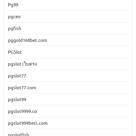
Pg99
pgceo
pgfish
pggold168bet.com
PGSlot
pgslot เว็บตรง
pgslot77
pgslot77.com
pgslot99
pgslot9999.co
pgslot999bets.com
pgslotfish