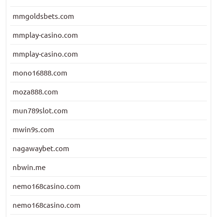
mmgoldsbets.com
mmplay-casino.com
mmplay-casino.com
mono16888.com
moza888.com
mun789slot.com
mwin9s.com
nagawaybet.com
nbwin.me
nemo168casino.com
nemo168casino.com