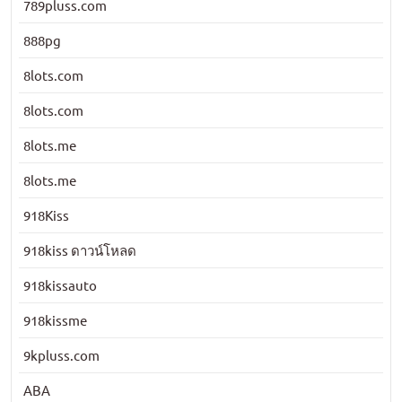
789pluss.com
Top
59
888pg
by
8lots.com
Cathy
8lots.com
8lots.me
8lots.me
918Kiss
918kiss ดาวน์โหลด
918kissauto
918kissme
9kpluss.com
ABA