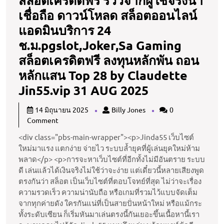
สล็อตเครดิตฟรี รีวิวจากผู้ใช้จริงน่า
2569
ฟรี
เชื่อถือ ดาวน์โหลด สล็อตออนไลน์
ทดลอง
แอดมินบริการ 24
เล่น
ช.ม.pgslot,Joker,Sa Gaming
Top
สล็อตเครดิตฟรี ลงทุนหลักพัน ถอน
69
หลักแสน Top 28 by Claudette
by
สล็อต
Jin55.vip 31 AUG 2025
Russel
เครดิต
14
Billy
14 มิถุนายน 2025
Billy Jones
0
สล็อต
ฟรี
มิถุนายน
Jones
Comment
เครดิต
2025
รีวิว
<div class="pbs-main-wrapper"><p>Jinda55 เว็บไซต์
ฟรี
จาก
ใหม่มาแรง แตกง่าย จ่ายไว ระบบล้ำยุคที่ผู้เล่นยุคใหม่ห้าม
Jin55.shop
พลาด</p> <p>การจะหาเว็บไซต์ที่อีกทั้งไม่มีอันตราย ระบบ
ผู้
ดี เล่นแล้วได้เงินจริงไม่ใช้ว่าจะง่าย แต่เดี๋ยวนี้หลายเสียงพูด
13
ใช้
ตรงกันว่า สล็อต เป็นเว็บไซต์ที่ตอบโจทย์ที่สุด ไม่ว่าจะเรื่อง
พฤศจิก
จริง
ความรวดเร็ว ความน่านับถือ หรือเกมที่รวมไว้แบบจัดเต็ม
า
จากทุกค่ายดัง ใครกันแน่ที่เป็นสายปั่นหน้าใหม่ หรือแม้กระ
น่า
ทั้งระดับเซียน ก็เริ่มหันมาเล่นตรงนี้กันเยอะขึ้นเนื้อหานี้เรา
2025