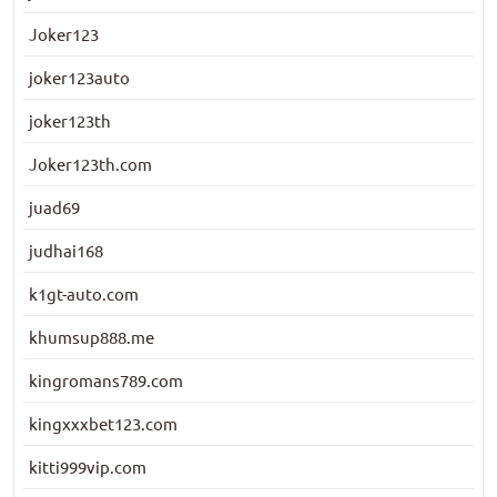
Joker123
joker123auto
joker123th
Joker123th.com
juad69
judhai168
k1gt-auto.com
khumsup888.me
kingromans789.com
kingxxxbet123.com
kitti999vip.com