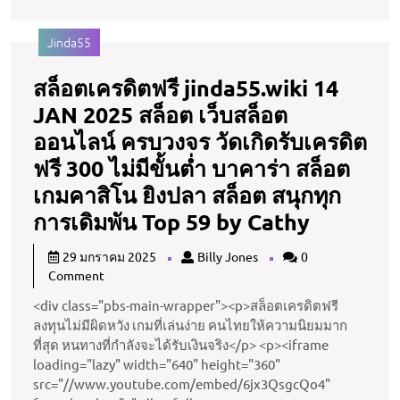
jinda55
ใหม่
Jinda55
ล่าสุด
สล็อตเครดิตฟรี jinda55.wiki 14
Top
JAN 2025 สล็อต เว็บสล็อต
13
ออนไลน์ ครบวงจร วัดเกิดรับเครดิต
by
ฟรี 300 ไม่มีขั้นต่ำ บาคาร่า สล็อต
Katrina
เกมคาสิโน ยิงปลา สล็อต สนุกทุก
สล็อต
การเดิมพัน Top 59 by Cathy
เครดิต
29
Billy
29 มกราคม 2025
Billy Jones
0
ฟรี
มกราคม
Jones
Comment
2025
jinda55.
<div class="pbs-main-wrapper"><p>สล็อตเครดิตฟรี
14
ลงทุนไม่มีผิดหวัง เกมที่เล่นง่าย คนไทยให้ความนิยมมาก
ที่สุด หนทางที่กำลังจะได้รับเงินจริง</p> <p><iframe
JAN
loading="lazy" width="640" height="360"
2025
src="//www.youtube.com/embed/6jx3QsgcQo4"