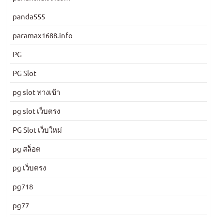
panda555
paramax1688.info
PG
PG Slot
pg slot ทางเข้า
pg slot เว็บตรง
PG Slot เว็บใหม่
pg สล็อต
pg เว็บตรง
pg718
pg77