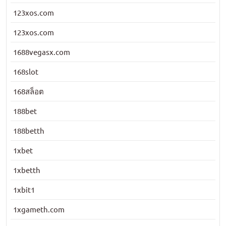
บา
123xos.com
คา
123xos.com
ร่า
สล็อต
1688vegasx.com
เกม
168slot
คา
168สล็อต
สิโน
ยิง
188bet
ปลา
188betth
สล็อต
1xbet
สนุก
ทุก
1xbetth
การ
1xbit1
เดิม
1xgameth.com
พัน