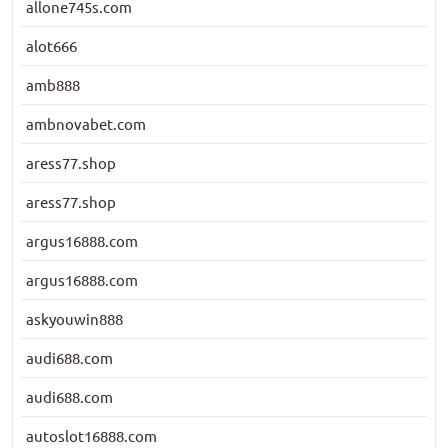
allone745s.com
alot666
amb888
ambnovabet.com
aress77.shop
aress77.shop
argus16888.com
argus16888.com
askyouwin888
audi688.com
audi688.com
autoslot16888.com