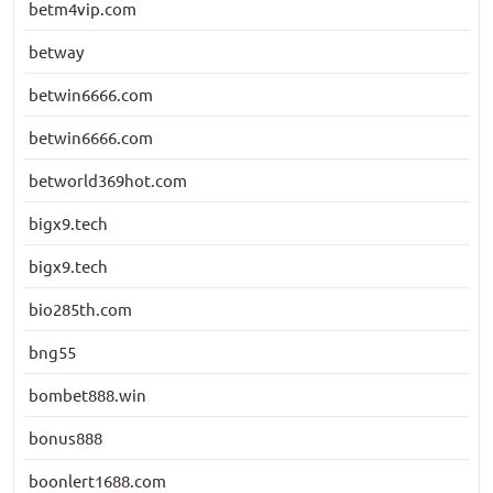
betm4vip.com
betway
betwin6666.com
betwin6666.com
betworld369hot.com
bigx9.tech
bigx9.tech
bio285th.com
bng55
bombet888.win
bonus888
boonlert1688.com