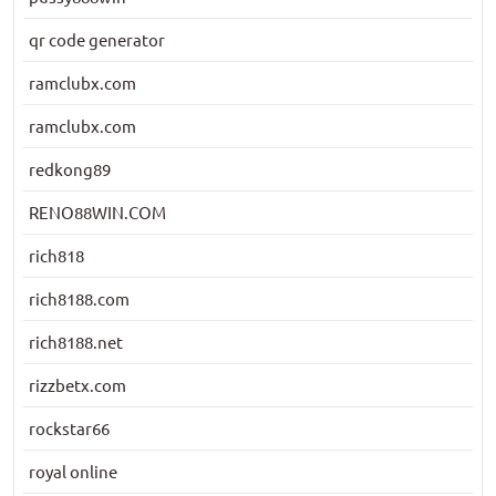
qr code generator
ramclubx.com
ramclubx.com
redkong89
RENO88WIN.COM
rich818
rich8188.com
rich8188.net
rizzbetx.com
rockstar66
royal online