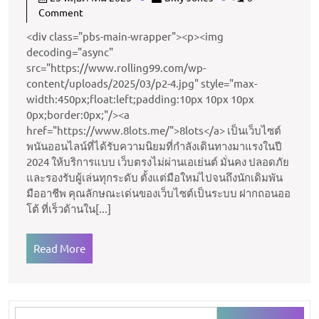
กรกฎาคม
พฤษภาคม
Jones
Comment
2025
8lots
<div class="pbs-main-wrapper"><p><img
สล็อต
decoding="async"
src="https://www.rolling99.com/wp-
แตก
content/uploads/2025/03/p2-4.jpg" style="max-
ง่าย
width:450px;float:left;padding:10px 10px 10px
เว็บ
0px;border:0px;"/><a
href="https://www.8lots.me/">8lots</a> เป็นเว็บไซต์
ตรง
พนันออนไลน์ที่ได้รับความนิยมที่กำลังเดินทางมาแรงในปี
คา
2024 ให้บริการแบบ เว็บตรงไม่ผ่านเอเย่นต์ มั่นคง ปลอดภัย
และรองรับผู้เล่นทุกระดับ ตั้งแต่มือใหม่ไปจนถึงนักเดิมพัน
สิ
มืออาชีพ คุณลักษณะเด่นของเว็บไซต์เป็นระบบ ฝากถอนออ
โน
โต้ ที่เร็วด้านใน[...]
เล่น
เกม
Read
Read More
More
ได้
เงิน
จริง
Search