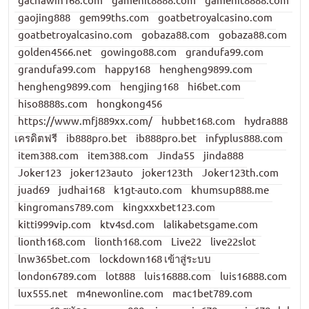
gaojing888
gem99ths.com
goatbetroyalcasino.com
goatbetroyalcasino.com
gobaza88.com
gobaza88.com
golden4566.net
gowingo88.com
grandufa99.com
grandufa99.com
happy168
hengheng9899.com
hengheng9899.com
hengjing168
hi6bet.com
hiso8888s.com
hongkong456
https://www.mfj889xx.com/
hubbet168.com
hydra888
เครดิตฟรี
ib888pro.bet
ib888pro.bet
infyplus888.com
item388.com
item388.com
Jinda55
jinda888
Joker123
joker123auto
joker123th
Joker123th.com
juad69
judhai168
k1gt-auto.com
khumsup888.me
kingromans789.com
kingxxxbet123.com
kitti999vip.com
ktv4sd.com
lalikabetsgame.com
lionth168.com
lionth168.com
Live22
live22slot
lnw365bet.com
lockdown168 เข้าสู่ระบบ
london6789.com
lot888
luis16888.com
luis16888.com
lux555.net
m4newonline.com
mac1bet789.com