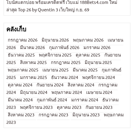
โบนัสแตกบ่อย พร้อมเครดิตฟรี เว็บแม่ 188Bets4.com ใหม่
ล่าสุด Top 26 by Quentin 3 เว็บใหญ่ ก.ย. 69
คลังเก็บ
กรกฎาคม 2026
มิถุนายน 2026
พฤษภาคม 2026
เมษายน
2026
มีนาคม 2026
กุมภาพันธ์ 2026
มกราคม 2026
ธันวาคม 2025
พฤศจิกายน 2025
ตุลาคม 2025
กันยายน
2025
สิงหาคม 2025
กรกฎาคม 2025
มิถุนายน 2025
พฤษภาคม 2025
เมษายน 2025
มีนาคม 2025
กุมภาพันธ์
2025
มกราคม 2025
ธันวาคม 2024
พฤศจิกายน 2024
ตุลาคม 2024
กันยายน 2024
สิงหาคม 2024
กรกฎาคม
2024
มิถุนายน 2024
พฤษภาคม 2024
เมษายน 2024
มีนาคม 2024
กุมภาพันธ์ 2024
มกราคม 2024
ธันวาคม
2023
พฤศจิกายน 2023
ตุลาคม 2023
กันยายน 2023
สิงหาคม 2023
กรกฎาคม 2023
มิถุนายน 2023
พฤษภาคม
2023