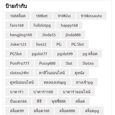
ป้ายกำกับ
168สล็อต
188bet
918Kiss
918kissauto
faro168
fullslotpg
happy168
hengjing168
Jinda55
jinda888
Joker123
live22
PG
PG Slot
PGSlot
pgslot77
pgslot99
pg สล็อต
PunPro777
Pussy888
Slot
Slotxo
slotxo24hr
คาสิโนออนไลน์
ดูหนัง
ดูหนังออนไลน์
ทดลองเล่นpg
ทางเข้าpg
บาคาร่า
บาคาร่า168
บาคาร่าออนไลน์
ปั่นแตก66
พีจี
พุซซี่888
สล็อต
สล็อต99
สล็อต168
สล็อต888
สล็อตpg