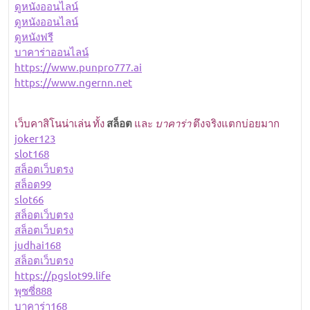
ดูหนังออนไลน์
ดูหนังออนไลน์
ดูหนังฟรี
บาคาร่าออนไลน์
https://www.punpro777.ai
https://www.ngernn.net
เว็บคาสิโนน่าเล่น ทั้ง
สล็อต
และ
บาคาร่า
ตึงจริงแตกบ่อยมาก
joker123
slot168
สล็อตเว็บตรง
สล็อต99
slot66
สล็อตเว็บตรง
สล็อตเว็บตรง
judhai168
สล็อตเว็บตรง
https://pgslot99.life
พุซซี่888
บาคาร่า168