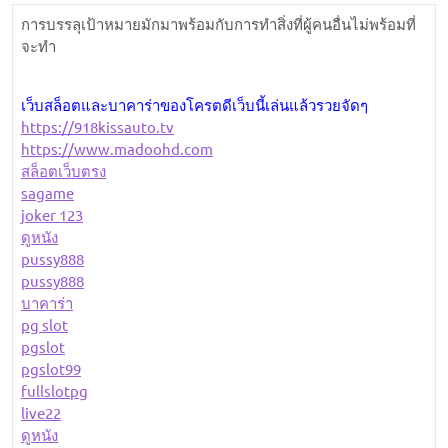
การบรรลุเป้าหมายมักมาพร้อมกับการทำสิ่งที่ผู้คนอื่นไม่พร้อมที่
จะทำ
เว็บสล็อตและบาคาร่าของโครตดีเว็บนี้เล่นแล้วรวยจัดๆ
https://918kissauto.tv
https://www.madoohd.com
สล็อตเว็บตรง
sagame
joker 123
ดูหนัง
pussy888
pussy888
บาคาร่า
pg slot
pgslot
pgslot99
fullslotpg
live22
ดูหนัง