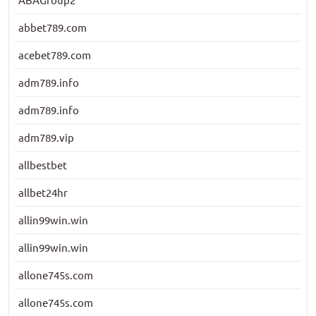
abbet789.com
acebet789.com
adm789.info
adm789.info
adm789.vip
allbestbet
allbet24hr
allin99win.win
allin99win.win
allone745s.com
allone745s.com