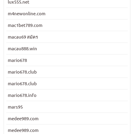
lux555.net
m4newonline.com
mac1bet789.com
macau69 สมัคร
macau888.win
mario678
mario678.club
mario678.club
mario678.info
mars95
medee989.com
medee989.com