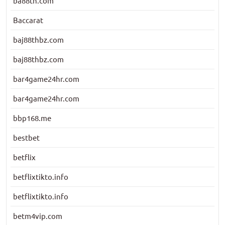
ba88th.com
Baccarat
baj88thbz.com
baj88thbz.com
bar4game24hr.com
bar4game24hr.com
bbp168.me
bestbet
betflix
betflixtikto.info
betflixtikto.info
betm4vip.com