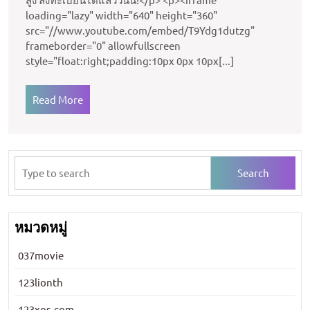
Penni
loading="lazy" width="640" height="360"
ทุก
src="//www.youtube.com/embed/T9Ydg1dutzg"
faro168
แพลตฟอร์
frameborder="0" allowfullscreen
pgslot
style="float:right;padding:10px 0px 10px[...]
แจก
Read
เครดิต
Read More
More
ฟรี
ล่าสุด
วัน
Search
for:
นี้
Top
21
หมวดหมู่
by
037movie
Luis
123lionth
faro168.c
123xos.com