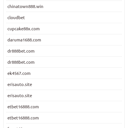
chinatown888.win
cloudbet
cupcake88x.com
daruma1688.com
dr888bet.com
dr888bet.com
ek4567.com
erisauto.site
erisauto.site
etbet16888.com
etbet16888.com