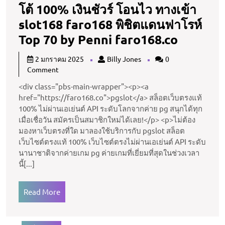
รับ
ด่วน
โต้ 100% เงินชัวร์ โอนไว ทางเข้า
ความ
Top
slot168 faro168 พิชิตแดนฟาโรห์
นิยม
43
สล็อต
Top 70 by Penni faro168.co
สูงสุด
by
26
31
2
Billy
2 มกราคม 2025
Billy Jones
0
Hamish
Januar
มกราคม
Jones
Comment
กรกฎาคม
moversreview.in
2025
25
<div class="pbs-main-wrapper"><p><a
2568
สล็อต
href="https://faro168.co">pgslot</a> สล็อตเว็บตรงแท้
พนัน
100% ไม่ผ่านเอเย่นต์ API ระดับโลกจากค่าย pg สนุกได้ทุก
บริการ
เมื่อเชื่อวัน สมัครเป็นสมาชิกใหม่ได้เลย!</p> <p>ไม่ต้อง
เกม
มองหาเว็บตรงที่ใด มาลองใช้บริการกับ pgslot สล็อต
สล็อต
เว็บไซต์ตรงแท้ 100% เว็บไซต์ตรงไม่ผ่านเอเย่นต์ API ระดับ
นานาชาติจากค่ายเกม pg ค่ายเกมที่เยี่ยมที่สุดในช่วงเวลา
เครดิต
นี้[...]
ฟรี
ระบบ
Read
Read More
ออ
More
โต้