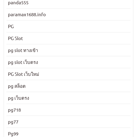
panda555
paramax1688.info
PG
PG Slot
pg slot ทางเข้า
pg slot เว็บตรง
PG Slot เว็บใหม่
pg สล็อต
pg เว็บตรง
pg718
pg77
Pg99