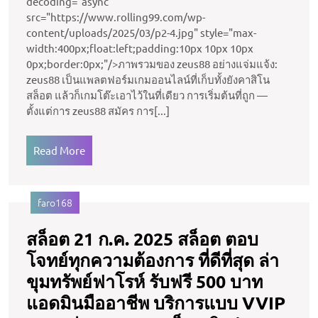
สล็อต168
รางวัล
decoding="async"
src="https://www.rolling99.com/wp-
พิชิต
ใหญ่
content/uploads/2025/03/p2-4.jpg" style="max-
แดน
โผล่
width:400px;float:left;padding:10px 10px 10px
ฟาโรห์
ให้
0px;border:0px;"/>ภาพรวมของ zeus88 อย่างแจ่มแจ้ง:
zeus88 เป็นแพลตฟอร์มเกมออนไลน์ที่เก็บทั้งยังคาสิโน
Top
เห็น
สล็อต แล้วก็เกมโต๊ะเอาไว้ในที่เดียว การเริ่มต้นที่ถูก —
60
บ่อย
ตั้งแต่การ zeus88 สมัคร การ[...]
by
สล็อต
Latia
หลาย
Read
Read More
More
ธีม
เล่น
faro168
ง่าย
เหมาะ
สล็อต 21 ก.ค. 2025 สล็อต ตอบ
กับ
โจทย์ทุกความต้องการ ที่ดีที่สุด ล่า
ผู้
ขุมทรัพย์ฟาโรห์ รับฟรี 500 บาท
เล่น
แอดมินมืออาชีพ บริการแบบ VVIP