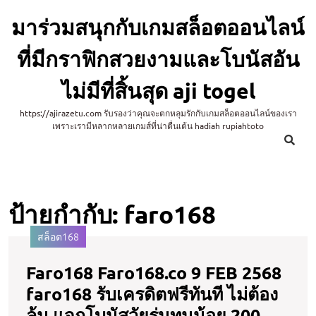
Skip
มาร่วมสนุกกับเกมสล็อตออนไลน์
to
content
ที่มีกราฟิกสวยงามและโบนัสอัน
ไม่มีที่สิ้นสุด aji togel
https://ajirazetu.com รับรองว่าคุณจะตกหลุมรักกับเกมสล็อตออนไลน์ของเรา
เพราะเรามีหลากหลายเกมส์ที่น่าตื่นเต้น hadiah rupiahtoto
ป้ายกำกับ:
faro168
สล็อต168
Faro168 Faro168.co 9 FEB 2568
faro168 รับเครดิตฟรีทันที ไม่ต้อง
ลุ้น แจกโบนัสวัยรุ่นทุนน้อย 200