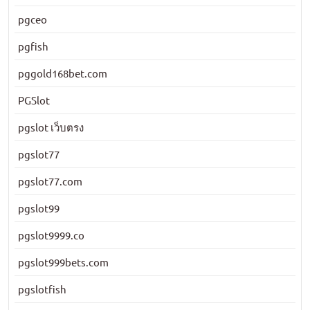
pgceo
pgfish
pggold168bet.com
PGSlot
pgslot เว็บตรง
pgslot77
pgslot77.com
pgslot99
pgslot9999.co
pgslot999bets.com
pgslotfish