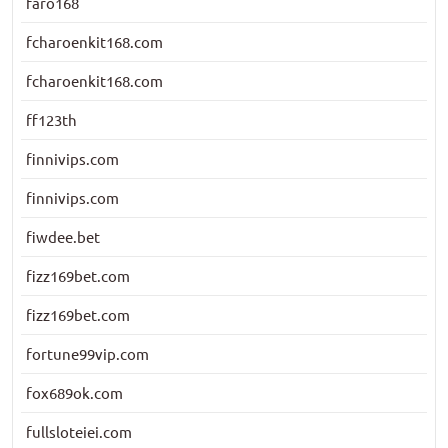
faro168
fcharoenkit168.com
fcharoenkit168.com
ff123th
finnivips.com
finnivips.com
fiwdee.bet
fizz169bet.com
fizz169bet.com
fortune99vip.com
fox689ok.com
fullsloteiei.com