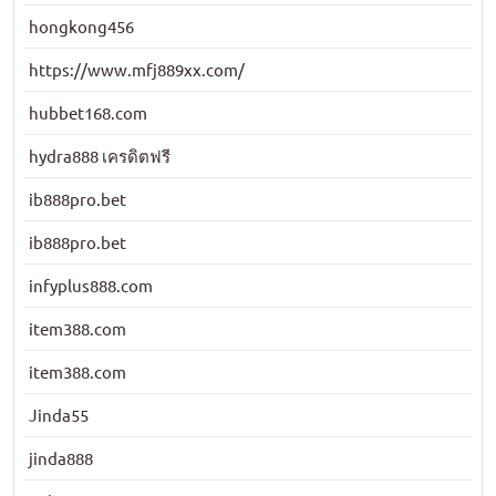
hongkong456
https://www.mfj889xx.com/
hubbet168.com
hydra888 เครดิตฟรี
ib888pro.bet
ib888pro.bet
infyplus888.com
item388.com
item388.com
Jinda55
jinda888