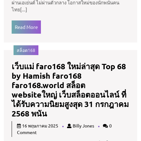
ที่สุด
ผ่านเอเย่นต์ ไม่ผ่านตัวกลาง โอกาสใหม่ของนักพนันคน
ไทย[...]
ล่า
ขุมทรัพย์
Read
Read More
ฟาโรห์
More
รับ
ฟรี
สล็อต168
500
เว็บแม่ faro168 ใหม่ล่าสุด Top 68
บาท
by Hamish faro168
แอด
faro168.world สล็อต
มิ
websiteใหญ่ เว็บสล็อตออนไลน์ ที่
นมื
ได้รับความนิยมสูงสุด 31 กรกฎาคม
ออา
เว็บ
2568 พนัน
ชีพ
แม่
บริการ
16
Billy
16 พฤษภาคม 2025
Billy Jones
0
faro168
พฤษภาคม
Jones
Comment
แบบ
2025