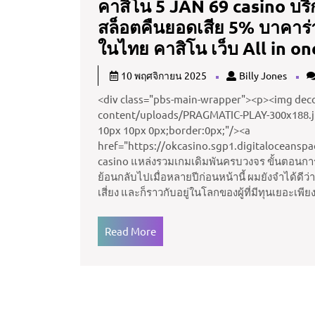
คาสิโน 5 JAN 69 casino บริก
สล็อตคืนยอดเสีย 5% บาคาร่า
ในไทย คาสิโน เว็บ All in o
10
Billy
10 พฤศจิกายน 2025
Billy Jones
พฤศจิกายน
Jones
<div class="pbs-main-wrapper"><p><img deco
2025
content/uploads/PRAGMATIC-PLAY-300x188.jpg
10px 10px 0px;border:0px;"/><a
href="https://okcasino.sgp1.digitaloceanspa
casino แหล่งรวมเกมเดิมพันครบวงจร ขั้นตอนการท
ย้อนกลับไปเมื่อหลายปีก่อนหน้านี้ ผมยังจำได้ดีว่
เสี่ยง และก็ราวกับอยู่ในโลกของผู้ที่มีทุนเยอะเพีย
Read
Read More
More