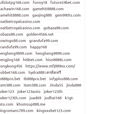
ullslotpg168.com
funny18
future24bet.com
gachawin168.com
gamehit8888.com
gamehit8888.com
gaojing888
gem99ths.com
oatbetroyalcasino.com
oatbetroyalcasino.com
gobaza88.com
gobaza88.com
golden4566.net
gowingo88.com
grandufa99.com
grandufa99.com
happy168
hengheng9899.com
hengheng9899.com
engjing168
hi6bet.com
hiso8888s.com
hongkong456
https://www.mfj889xx.com/
hubbet168.com
hydra888 เครดิตฟรี
b888pro.bet
ib888pro.bet
infyplus888.com
tem388.com
item388.com
Jinda55
jinda888
oker123
joker123auto
joker123th
oker123th.com
juad69
judhai168
k1gt-
uto.com
khumsup888.me
kingromans789.com
kingxxxbet123.com