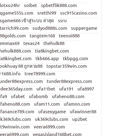
lotxo24hr
soibet
spbetflik888.com
sqgame555s.com
sretthi99
ssc915casino.com
sgame666 เข้าสู่ระบบ ล่าสุด
ssru
tarrich99.com
sudyod888s.com
suppergame
88golds.com
tangtem168
teenoi888
temmax69
texas24
thehulk88
hehulk888.com
tia8kingbet.com
ia8kingbet.com
tkb666.app
tkbpgg.com
ookhuay 88 ถูกหวย88
topstar359win.com
r1688.info
tree78999.com
under88express.com
tunder88express.com
udee365day.com
ufa11bet
ufa191
ufa8997
fa9
ufabet
ufabomb
ufaheno88.com
ufaheno88.com
ufam11.com
ufamnn.com
ufanance789.com
ufasexygame
ufawinner88
k369clubs.com
uk369clubs.com
up2bet
ut9winwin.com
veera6999.com
eera6999.com
vegasisland168bet.com