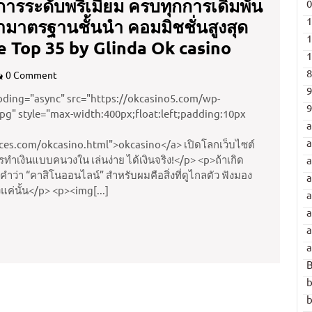
ารระดับพรีเมี่ยม ครบทุกการเดิมพัน
มาตรฐานชั้นนำ คอมมิชชั่นสูงสุด
1
คา
ne Top 35 by Glinda Ok casino
สิโน
8
0 Comment
5
9
ding="async" src="https://okcasino5.com/wp-
JAN
9
" style="max-width:400px;float:left;padding:10px
69
a
ces.com/okcasino.html">okcasino</a> เปิดโลกเว็บไซต์
casino
ำเงินแบบคนวงใน เล่นง่าย ได้เงินจริง!</p> <p>ถ้าเกิด
a
บริการ
าคำว่า “คาสิโนออนไลน์” สำหรับผมคือสิ่งที่ดูไกลตัว ฟังมอง
a
ระ
งแค่นั้น</p> <p><img[...]
ดับ
a
a
พรี
a
เมี่
B
ยม
ครบ