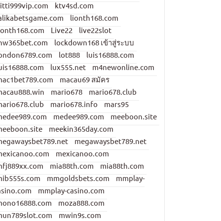
itti999vip.com
ktv4sd.com
alikabetsgame.com
lionth168.com
ionth168.com
Live22
live22slot
lnw365bet.com
lockdown168 เข้าสู่ระบบ
london6789.com
lot888
luis16888.com
uis16888.com
lux555.net
m4newonline.com
mac1bet789.com
macau69 สมัคร
macau888.win
mario678
mario678.club
ario678.club
mario678.info
mars95
medee989.com
medee989.com
meeboon.site
eeboon.site
meekin365day.com
megawaysbet789.net
megawaysbet789.net
mexicanoo.com
mexicanoo.com
fj889xx.com
mia88th.com
mia88th.com
mib555s.com
mmgoldsbets.com
mmplay-
asino.com
mmplay-casino.com
mono16888.com
moza888.com
mun789slot.com
mwin9s.com