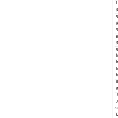
คอมมิชชั่น
f
สูงสุด
ใน
g
ไทย
g
คา
สิโน
เว็บ
All
h
in
one
Top
i
i
35
J
by
J
Glinda
a
Ok