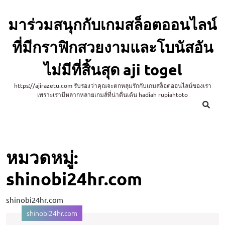
Skip
มาร่วมสนุกกับเกมสล็อตออนไลน์
to
content
ที่มีกราฟิกสวยงามและโบนัสอัน
ไม่มีที่สิ้นสุด aji togel
https://ajirazetu.com รับรองว่าคุณจะตกหลุมรักกับเกมสล็อตออนไลน์ของเรา
เพราะเรามีหลากหลายเกมส์ที่น่าตื่นเต้น hadiah rupiahtoto
หมวดหมู่:
shinobi24hr.com
shinobi24hr.com
shinobi24hr.com