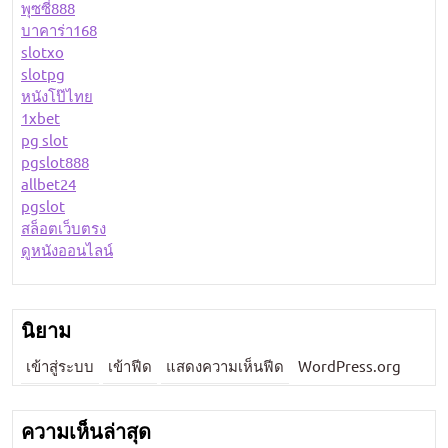
พุซซี่888
บาคาร่า168
slotxo
slotpg
หนังโป๊ไทย
1xbet
pg slot
pgslot888
allbet24
pgslot
สล็อตเว็บตรง
ดูหนังออนไลน์
นิยาม
เข้าสู่ระบบ
เข้าฟีด
แสดงความเห็นฟีด
WordPress.org
ความเห็นล่าสุด