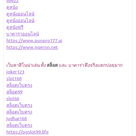
live22
ดูหนัง
ดูหนังออนไลน์
ดูหนังออนไลน์
ดูหนังฟรี
บาคาร่าออนไลน์
https://www.punpro777.ai
https://www.ngernn.net
เว็บคาสิโนน่าเล่น ทั้ง
สล็อต
และ
บาคาร่า
ตึงจริงแตกบ่อยมาก
joker123
slot168
สล็อตเว็บตรง
สล็อต99
slot66
สล็อตเว็บตรง
สล็อตเว็บตรง
judhai168
สล็อตเว็บตรง
https://pgslot99.life