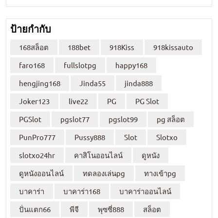
ป้ายกำกับ
168สล็อต
188bet
918Kiss
918kissauto
faro168
fullslotpg
happy168
hengjing168
Jinda55
jinda888
Joker123
live22
PG
PG Slot
PGSlot
pgslot77
pgslot99
pg สล็อต
PunPro777
Pussy888
Slot
Slotxo
slotxo24hr
คาสิโนออนไลน์
ดูหนัง
ดูหนังออนไลน์
ทดลองเล่นpg
ทางเข้าpg
บาคาร่า
บาคาร่า168
บาคาร่าออนไลน์
ปั่นแตก66
พีจี
พุซซี่888
สล็อต