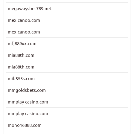
megawaysbet789.net
mexicanoo.com
mexicanoo.com
mfj889xx.com
mia88th.com
mia88th.com
mib555s.com
mmgoldsbets.com
mmplay-casino.com
mmplay-casino.com
mono16888.com