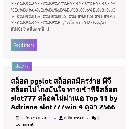
%E0%B9%80%E0%B8%A7%E0%B9%87%E0%B8%9A
Top
%E0%B9%84%E0%B8%8B%E0%B8%95%E0%B9%8C
40
%E0%B9%81%E0%B8%88%E0%B8%81%E0%B8%AB
%E0%B8%99%E0%B8%B1/">เว็บตรง 918kiss</a>
by
(RNG) ในเนื้อหานี้[...]
Louella
918kiss
Read
Read More
918kiss
More
สล็อต
slot777
แตก
ง่าย
สล็อต pgslot สล็อตสมัครง่าย พีจี
ฝาก
สล็อตไม่โกงมั่นใจ ทางเข้าพีจีสล็อต
ถอน
slot777 สล็อตไม่ผ่านเอ Top 11 by
ไม่มี
สล็อ
Adriana slot777win 4 ตุลา 2566
ขั้น
pgs
26
Billy
26 กันยายน 2023
Billy Jones
0
ต่ำ
สล็อ
กันยายน
Jones
Comment