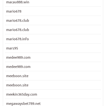
macau888.win
mario678
mario678.club
mario678.club
mario678.info
mars95
medee989.com
medee989.com
meeboon.site
meeboon.site
meekin365day.com
megawaysbet789.net