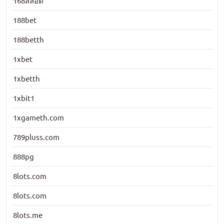
168สล็อต
188bet
188betth
1xbet
1xbetth
1xbit1
1xgameth.com
789pluss.com
888pg
8lots.com
8lots.com
8lots.me