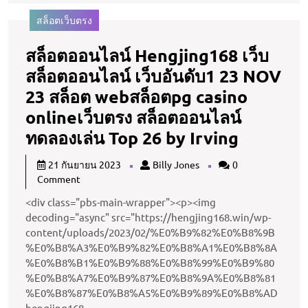
Top
30
สล็อตเว็บตรง
by
สล็อตออนไลน์ Hengjing168 เว็บ
Elliot
สล็อตออนไลน์ เว็บอันดับ1 23 NOV
23 สล็อต webสล็อตpg casino
onlineเว็บตรง สล็อตออนไลน์
สล็อต
ทดลองเล่น Top 26 by Irving
ออนไลน์
21
Billy
21 กันยายน 2023
Billy Jones
0
Hengjin
กันยายน
Jones
Comment
2023
เว็บ
<div class="pbs-main-wrapper"><p><img
สล็อต
decoding="async" src="https://hengjing168.win/wp-
content/uploads/2023/02/%E0%B9%82%E0%B8%9B
ออนไลน์
%E0%B8%A3%E0%B9%82%E0%B8%A1%E0%B8%8A
เว็บ
%E0%B8%B1%E0%B9%88%E0%B8%99%E0%B9%80
อันดับ1
%E0%B8%A7%E0%B9%87%E0%B8%9A%E0%B8%81
%E0%B8%87%E0%B8%A5%E0%B9%89%E0%B8%AD
23
hengjing168-