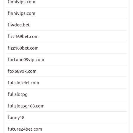
finnivips.com
finnivips.com
fiwdee.bet
fizz169bet.com
fizz169bet.com
fortune99vip.com
fox689ok.com
fullsloteiei.com
fullslotpg
fullslotpg168.com
funny18
future24bet.com