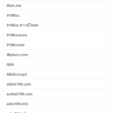
8lots.me
918Kiss
918kiss ดาวน์โหลด
918kissauto
918kissme
9kpluss.com
ABA
ABAGroup2
abbet789.com
acebet789.com
adm789.info