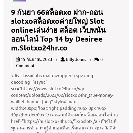
9 กันยา 66สล็อตxo ฝาก-ถอน
slotxoสล็อตxoค่ายใหญ่ Slot
onlineเล่นง่าย สล็อต เว็บพนัน
ออนไลน์ Top 14 by Desiree
9
m.Slotxo24hr.co
กันยา
19
Billy
19 กันยายน 2023
Billy Jones
0
66สล็อตxo
กันยายน
Jones
Comment
2023
ฝาก-
<div class="pbs-main-wrapper"><p><img
ถอน
decoding="async"
src="https://www.slotxo24hr.co/wp-
slotxoสล็อตxoค่าย
content/uploads/2023/02/slotxo24hr_true-money-
ใหญ่
walllet_banner.jpeg" style="max-
Slot
width:400px;float:right;padding:10px 0px 10px
10px;border:0px;"/>คุณสมบัติของเว็บสล็อตออนไลน์ <a
onlineเล่น
href="https://m.slotxo24hr.co/">xoslot</a> ทั่วๆไปที่
ง่าย
ทุกคนควรทำความรู้จักก่อนที่จะเริ่มเล่น</p> <p>สวัสดีจ้า