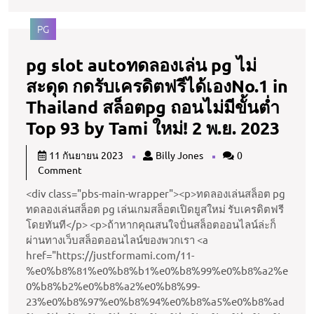
by
Antonio
PG
pg slot autoทดลองเล่น pg ไม่
สะดุด กดรับเครดิตฟรีได้เองNo.1 in
Thailand สล็อตpg ถอนไม่มีขั้นต่ำ
pg
Top 93 by Tami ใหม่! 2 พ.ย. 2023
slot
11
Billy
11 กันยายน 2023
Billy Jones
0
aut
กันยายน
Jones
Comment
2023
เล่น
<div class="pbs-main-wrapper"><p>ทดลองเล่นสล็อต pg
pg
ทดลองเล่นสล็อต pg เล่นเกมสล็อตเปิดยูสใหม่ รับเครดิตฟรี
โดยทันที</p> <p>ถ้าหากคุณสนใจปั่นสล็อตออนไลน์ล่ะก็
ไม่
ผ่านทางเว็บสล็อตออนไลน์ของพวกเรา <a
สะดุ
href="https://justformami.com/11-
กด
%e0%b8%81%e0%b8%b1%e0%b8%99%e0%b8%a2%e
0%b8%b2%e0%b8%a2%e0%b8%99-
รับ
23%e0%b8%97%e0%b8%94%e0%b8%a5%e0%b8%ad