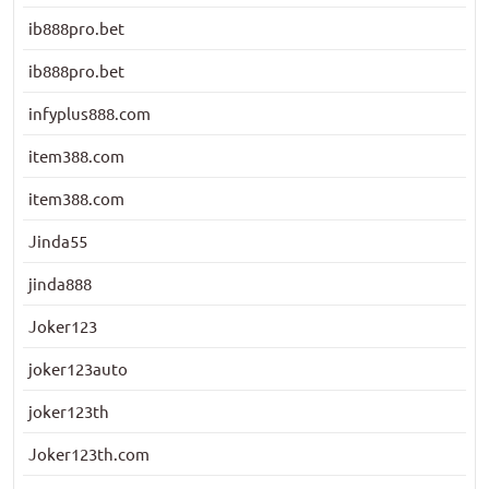
ib888pro.bet
ib888pro.bet
infyplus888.com
item388.com
item388.com
Jinda55
jinda888
Joker123
joker123auto
joker123th
Joker123th.com