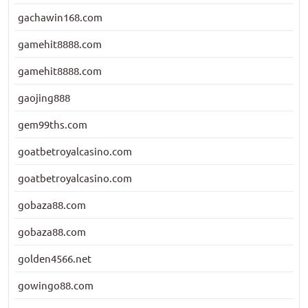
gachawin168.com
gamehit8888.com
gamehit8888.com
gaojing888
gem99ths.com
goatbetroyalcasino.com
goatbetroyalcasino.com
gobaza88.com
gobaza88.com
golden4566.net
gowingo88.com