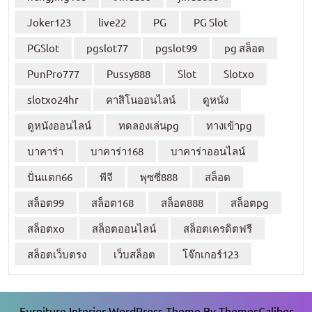
Joker123
live22
PG
PG Slot
PGSlot
pgslot77
pgslot99
pg สล็อต
PunPro777
Pussy888
Slot
Slotxo
slotxo24hr
คาสิโนออนไลน์
ดูหนัง
ดูหนังออนไลน์
ทดลองเล่นpg
ทางเข้าpg
บาคาร่า
บาคาร่า168
บาคาร่าออนไลน์
ปั่นแตก66
พีจี
พุซซี่888
สล็อต
สล็อต99
สล็อต168
สล็อต888
สล็อตpg
สล็อตxo
สล็อตออนไลน์
สล็อตเครดิตฟรี
สล็อตเว็บตรง
เว็บสล็อต
โจ๊กเกอร์123
Furniture Interior WordPress Theme
By ThemesCaliber