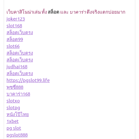
เว็บคาสิโนน่าเล่น ทั้ง
สล็อต
และ
บาคาร่า
ตึงจริงแตกบ่อยมาก
joker123
slot168
สล็อตเว็บตรง
สล็อต99
slot66
สล็อตเว็บตรง
สล็อตเว็บตรง
judhai168
สล็อตเว็บตรง
https://pgslot99.life
พุซซี่888
บาคาร่า168
slotxo
slotpg
หนังโป๊ไทย
1xbet
pg slot
pgslot888