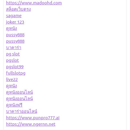
https://www.madoohd.com
สล็อตเว็บตรง
sagame
joker 123
ดูหนัง
pussy888
pussy888
บาคาร่า
pg slot
pgslot
pgslot99
fullslotpg
live22
ดูหนัง
ดูหนังออนไลน์
ดูหนังออนไลน์
ดูหนังฟรี
บาคาร่าออนไลน์
https://www.punpro777.ai
https://www.ngernn.net