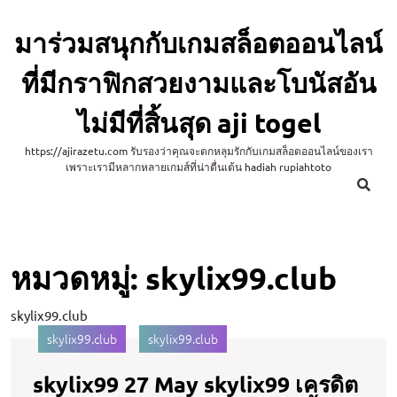
Skip
มาร่วมสนุกกับเกมสล็อตออนไลน์
to
content
ที่มีกราฟิกสวยงามและโบนัสอัน
ไม่มีที่สิ้นสุด aji togel
https://ajirazetu.com รับรองว่าคุณจะตกหลุมรักกับเกมสล็อตออนไลน์ของเรา
เพราะเรามีหลากหลายเกมส์ที่น่าตื่นเต้น hadiah rupiahtoto
หมวดหมู่:
skylix99.club
skylix99.club
skylix99.club
skylix99.club
skylix99 27 May skylix99 เครดิต