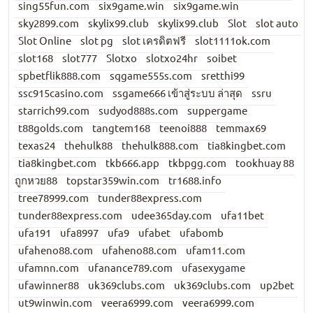
sing55fun.com
six9game.win
six9game.win
sky2899.com
skylix99.club
skylix99.club
Slot
slot auto
Slot Online
slot pg
slot เครดิตฟรี
slot1111ok.com
slot168
slot777
Slotxo
slotxo24hr
soibet
spbetflik888.com
sqgame555s.com
sretthi99
ssc915casino.com
ssgame666 เข้าสู่ระบบ ล่าสุด
ssru
starrich99.com
sudyod888s.com
suppergame
t88golds.com
tangtem168
teenoi888
temmax69
texas24
thehulk88
thehulk888.com
tia8kingbet.com
tia8kingbet.com
tkb666.app
tkbpgg.com
tookhuay 88
ถูกหวย88
topstar359win.com
tr1688.info
tree78999.com
tunder88express.com
tunder88express.com
udee365day.com
ufa11bet
ufa191
ufa8997
ufa9
ufabet
ufabomb
ufaheno88.com
ufaheno88.com
ufam11.com
ufamnn.com
ufanance789.com
ufasexygame
ufawinner88
uk369clubs.com
uk369clubs.com
up2bet
ut9winwin.com
veera6999.com
veera6999.com