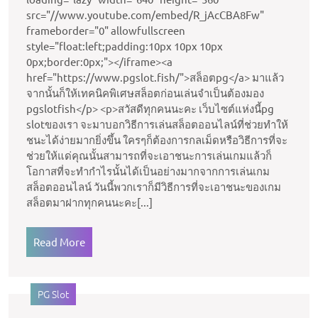
slot
src="//www.youtube.com/embed/R_jAcCBA8Fw"
เครดิต
frameborder="0" allowfullscreen
ฟรี
style="float:left;padding:10px 10px 10px
คา
0px;border:0px;"></iframe><a
href="https://www.pgslot.fish/">สล็อตpg</a> มาแล้ว
สิ
จากนั้นก็ให้เทคนิคพิเศษสล็อตก่อนเล่นจำเป็นต้องมอง
โน
pgslotfish</p> <p>สวัสดีทุกคนนะคะ เว็บไซต์แห่งนี้pg
slotของเรา จะมาบอกวิธีการเล่นสล็อตออนไลน์ที่ช่วยทำให้
ออนไลน์
ชนะได้ง่ายมากยิ่งขึ้น ใครๆก็ต้องการกลเม็ดหรือวิธีการที่จะ
เว็บ
ช่วยให้แด่คุณนั้นสามารถที่จะเอาชนะการเล่นเกมแล้วก็
ใหญ่
โอกาสที่จะทำกำไรนั้นได้เป็นอย่างมากจากการเล่นเกม
สล็อตออนไลน์ วันนี้พวกเราก็มีวิธีการที่จะเอาชนะของเกม
สล็อตpg
สล็อตมาฝากทุกคนนะคะ[...]
ทดลอง
เล่น
Read
Read More
Top
More
75
PG Slot
by