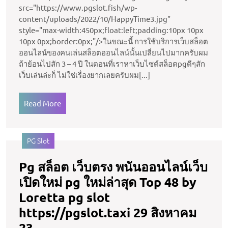
เว็บ
src="https://www.pgslot.fish/wp-
Top
ตร
content/uploads/2022/10/HappyTime3.jpg"
56
แต
style="max-width:450px;float:left;padding:10px 10px
by
10px 0px;border:0px;"/>ในขณะนี้ การใช้บริการเว็บสล็อต
หนั
ออนไลน์ของคนเล่นสล็อตออนไลน์นั้นเปลี่ยนไปมากครับผม
Perry
คา
ถ้าย้อนไปสัก 3 – 4 ปี ในตอนที่เราหาเว็บไซต์สล็อตpgดีๆสัก
fullslotpg.com
เว็บเล่นล่ะก็ ไม่ใช่เรื่องยากเลยครับผม[...]
สิ
17
โน
ตุลาคม
Read
Read More
เว็บ
More
2566
เปิ
ใหม
PG Slot
สล็
Pg สล็อต เว็บตรง พนันออนไลน์เว็บ
ใหม
เปิดใหม่ pg ใหม่ล่าสุด Top 48 by
ล่าส
Loretta pg slot
To
https://pgslot.taxi 29 สิงหาคม
80
Pg
23