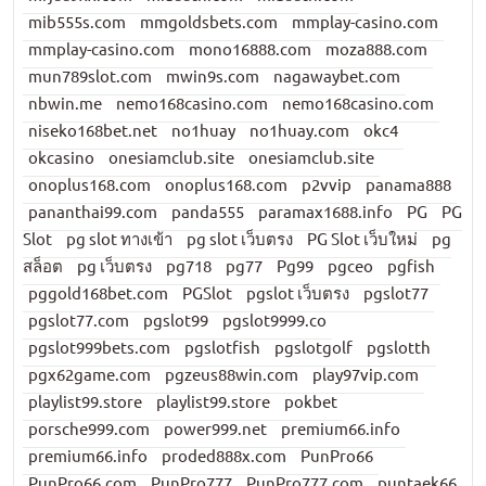
mib555s.com
mmgoldsbets.com
mmplay-casino.com
mmplay-casino.com
mono16888.com
moza888.com
mun789slot.com
mwin9s.com
nagawaybet.com
nbwin.me
nemo168casino.com
nemo168casino.com
niseko168bet.net
no1huay
no1huay.com
okc4
okcasino
onesiamclub.site
onesiamclub.site
onoplus168.com
onoplus168.com
p2vvip
panama888
pananthai99.com
panda555
paramax1688.info
PG
PG
Slot
pg slot ทางเข้า
pg slot เว็บตรง
PG Slot เว็บใหม่
pg
สล็อต
pg เว็บตรง
pg718
pg77
Pg99
pgceo
pgfish
pggold168bet.com
PGSlot
pgslot เว็บตรง
pgslot77
pgslot77.com
pgslot99
pgslot9999.co
pgslot999bets.com
pgslotfish
pgslotgolf
pgslotth
pgx62game.com
pgzeus88win.com
play97vip.com
playlist99.store
playlist99.store
pokbet
porsche999.com
power999.net
premium66.info
premium66.info
proded888x.com
PunPro66
PunPro66.com
PunPro777
PunPro777.com
puntaek66