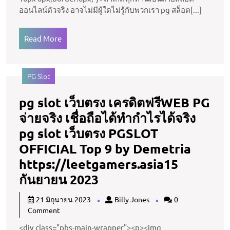
Loretta
ออนไลน์ตัวจริง อาจไม่มีผู้ใดไม่รู้กับพวกเรา pg สล็อต[...]
pg
slot
Read
Read More
https://pgslot.taxi
More
29
สิงหาคม
PG Slot
23
pg slot เว็บตรง เครดิตฟรีWEB PG
จ่ายจริง เชื่อถือได้ทำกำไรได้จริง
pg slot เว็บตรง PGSLOT
OFFICIAL Top 9 by Demetria
https://leetgamers.asia15
pg
กันยายน 2023
slot
21
Billy
21 มิถุนายน 2023
Billy Jones
0
เว็บ
มิถุนายน
Jones
Comment
2023
ตรง
<div class="pbs-main-wrapper"><p><img