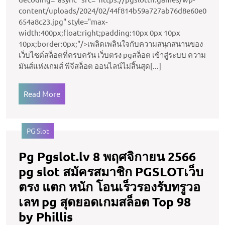
pgslot
content/uploads/2024/02/44f814b59a727ab76d8e60e0
ที่
654a8c23.jpg" style="max-
1
width:400px;float:right;padding:10px 0px 10px
10px;border:0px;"/>เพลิดเพลินใจกับความสนุกสนานของ
ใน
เว็บไซต์สล็อตที่ครบครัน เว็บตรง pgสล็อต เข้าสู่ระบบ ความ
ไทย
มันส์แห่งเกมส์ พีจีสล็อต ออนไลน์ไม่สิ้นสุด[...]
ทดลอง
เล่น
Read
Read More
More
สล็อต
pg
PG Slot
ไม่
ต้อง
Pg Pgslot.lv 8 พฤศจิกายน 2566
ทำ
pg slot สมัครสมาชิก PGSLOTเว็บ
เทิร์น
ตรง แตก หนัก โอนเร็วรองรับทรูวอ
เกม
เลท pg สุดยอดเกมสล็อต Top 98
Pg
ใหม่
by Phillis