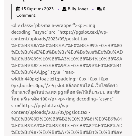
87
สล็อต
15
Billy
15 มิถุนายน 2023
Billy Jones
0
by
pgslot.taxi
มิถุนายน
Jones
Comment
Barney
2023
6
<div class="pbs-main-wrapper"><p><img
Berving.com
ส.ค.
decoding="async" src="https://pgslot.taxi/wp-
content/uploads/2023/05/pgslot.taxi-
4
23
%E0%B8%8A%E0%B8%A7%E0%B8%99%E0%B9%80
August
สล็อต
%E0%B8%9E%E0%B8%B7%E0%B9%88%E0%B8%AD
23
ออนไลน์
%E0%B8%99%E0%B8%A3%E0%B8%B1%E0%B8%9A
%E0%B9%82%E0%B8%9A%E0%B8%99%E0%B8%B1
เว็บ
%E0%B8%AA.jpg" style="max-
ใหญ่
width:440px;float:left;padding:10px 10px 10px
0px;border:0px;"/>Pg slot สล็อตออนไลน์ เว็บไซต์ตรง
คา
ที่มาแรงที่สุดในประเทศ pg สล็อต จัดให้เต็มระบบ สมาชิก
สิ
ใหม่ ฟรีเครดิต 100</p> <p><img decoding="async"
โน
src="https://pgslot.taxi/wp-
content/uploads/2023/05/pgslot.taxi-
ออนไลน์
%E0%B8%9D%E0%B8%B2%E0%B8%81%E0%B9%81
เว็บ
%E0%B8%A3%E0%B8%81%E0%B8%82%E0%B8%AD
ใหญ่
%E0%B8%87%E0%B8%A7%E0%B8%B1%E0%B8%99