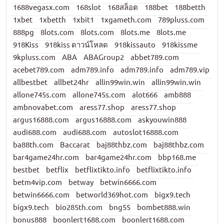
aji
1688vegasx.com
168slot
168สล็อต
188bet
188betth
togel
1xbet
1xbetth
1xbit1
1xgameth.com
789pluss.com
888pg
8lots.com
8lots.com
8lots.me
8lots.me
918Kiss
918kiss ดาวน์โหลด
918kissauto
918kissme
9kpluss.com
ABA
ABAGroup2
abbet789.com
acebet789.com
adm789.info
adm789.info
adm789.vip
allbestbet
allbet24hr
allin99win.win
allin99win.win
allone745s.com
allone745s.com
alot666
amb888
ambnovabet.com
aress77.shop
aress77.shop
argus16888.com
argus16888.com
askyouwin888
audi688.com
audi688.com
autoslot16888.com
ba88th.com
Baccarat
baj88thbz.com
baj88thbz.com
bar4game24hr.com
bar4game24hr.com
bbp168.me
bestbet
betflix
betflixtikto.info
betflixtikto.info
betm4vip.com
betway
betwin6666.com
betwin6666.com
betworld369hot.com
bigx9.tech
bigx9.tech
bio285th.com
bng55
bombet888.win
bonus888
boonlert1688.com
boonlert1688.com