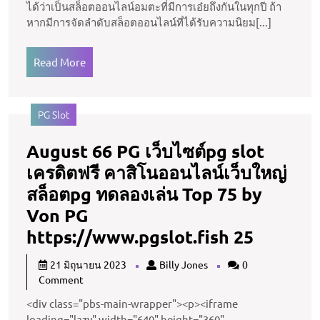
ได้ว่าเป็นสล็อตออนไลน์อมตะที่มีการเอ๋ยถึงกันในทุกปี ถ้า
ตรง
หากมีการจัดลำดับสล็อตออนไลน์ที่ได้รับความนิยม[...]
PGSLOT
OFFICIAL
Read
Read More
Top
More
9
PG Slot
by
Demetria
August 66 PG เว็บไซต์pg slot
https://leetgamers.a
เครดิตฟรี คาสิโนออนไลน์เว็บใหญ่
กันยายน
สล็อตpg ทดลองเล่น Top 75 by
2023
Von PG
August
https://www.pgslot.fish 25
66
21
Billy
21 มิถุนายน 2023
Billy Jones
0
PG
มิถุนายน
Jones
Comment
2023
เว็บไซต์
<div class="pbs-main-wrapper"><p><iframe
loading="lazy" width="640" height="360"