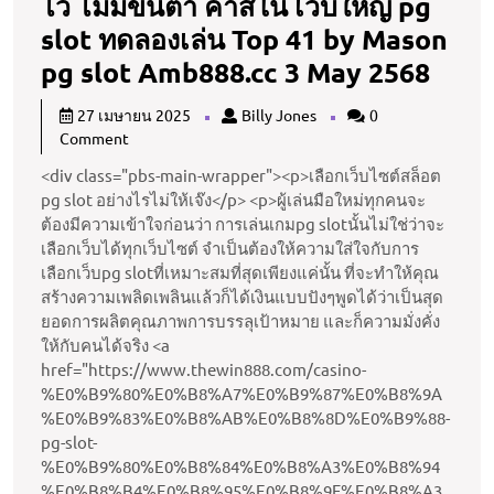
ไว ไม่มีขั้นต่ำ คาสิโน เว็บใหญ่ pg
slot ทดลองเล่น Top 41 by Mason
Pg
pg slot Amb888.cc 3 May 2568
slot
27
Billy
27 เมษายน 2025
Billy Jones
0
เว็บไ
เมษายน
Jones
Comment
2025
แตก
<div class="pbs-main-wrapper"><p>เลือกเว็บไซต์สล็อต
ง่าย
pg slot อย่างไรไม่ให้เจ๊ง</p> <p>ผู้เล่นมือใหม่ทุกคนจะ
ต้องมีความเข้าใจก่อนว่า การเล่นเกมpg slotนั้นไม่ใช่ว่าจะ
ฝาก-
เลือกเว็บได้ทุกเว็บไซต์ จำเป็นต้องให้ความใส่ใจกับการ
ถอน
เลือกเว็บpg slotที่เหมาะสมที่สุดเพียงแค่นั้น ที่จะทำให้คุณ
ไว
สร้างความเพลิดเพลินแล้วก็ได้เงินแบบปังๆพูดได้ว่าเป็นสุด
ยอดการผลิตคุณภาพการบรรลุเป้าหมาย และก็ความมั่งคั่ง
ไม่มี
ให้กับคนได้จริง <a
ขั้น
href="https://www.thewin888.com/casino-
%E0%B9%80%E0%B8%A7%E0%B9%87%E0%B8%9A
ต่ำ
%E0%B9%83%E0%B8%AB%E0%B8%8D%E0%B9%88-
คา
pg-slot-
สิโน
%E0%B9%80%E0%B8%84%E0%B8%A3%E0%B8%94
%E0%B8%B4%E0%B8%95%E0%B8%9F%E0%B8%A3