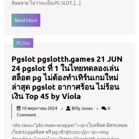
ล้นหลาม ไม่ว่าจะเป็น PG SLOT, [...]
ออนไล
เว็บ
Read
Read More
ตรง
More
slot6
ใหม่
PG Slot
ล่าสุด
Pgslot pgslotth.games 21 JUN
Top
24 pgslot ที่ 1 ในไทยทดลองเล่น
79
สล็อต pg ไม่ต้องทำเทิร์นเกมใหม่
by
ล่าสุด pgslot อากาศร้อน ไม่ร้อน
Malis
Pgslot
เงิน Top 45 by Viola
slot6
pgslotth.games
Punpr
10
Billy
10 พฤษภาคม 2024
Billy Jones
0
21
พฤษภาคม
Jones
Comment
2024
JUN
<div class="pbs-main-wrapper"><p>เว็บสล็อต มีครบหมด
24
เว็บตรง pgสล็อต ฟรี pg เข้าสู่ระบบ</p> <p><img
decoding="async" src="https://pgslotth.games/wp-