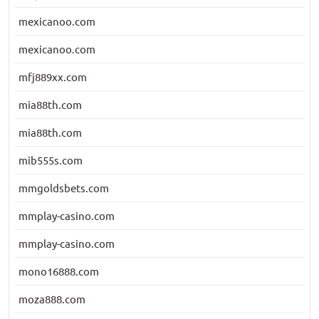
mexicanoo.com
mexicanoo.com
mfj889xx.com
mia88th.com
mia88th.com
mib555s.com
mmgoldsbets.com
mmplay-casino.com
mmplay-casino.com
mono16888.com
moza888.com