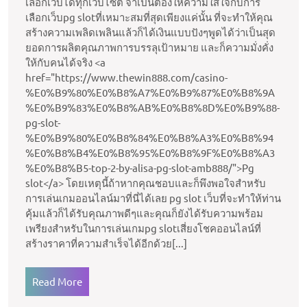
เลือกเว็บได้ทุกเว็บไซต์ จำเป็นต้องให้ความใส่ใจกับการ
ถอน
Top
เลือกเว็บpg slotที่เหมาะสมที่สุดเพียงแค่นั้น ที่จะทำให้คุณ
ไว
สร้างความเพลิดเพลินแล้วก็ได้เงินแบบปังๆพูดได้ว่าเป็นสุด
58
ยอดการผลิตคุณภาพการบรรลุเป้าหมาย และก็ความมั่งคั่ง
ไม่มี
by
ให้กับคนได้จริง <a
ขั้น
Lane
href="https://www.thewin888.com/casino-
%E0%B9%80%E0%B8%A7%E0%B9%87%E0%B8%9A
ต่ำ
Amb888
%E0%B9%83%E0%B8%AB%E0%B8%8D%E0%B9%88-
คา
pg-slot-
สิโน
%E0%B9%80%E0%B8%84%E0%B8%A3%E0%B8%94
%E0%B8%B4%E0%B8%95%E0%B8%9F%E0%B8%A3
เว็บ
%E0%B8%B5-top-2-by-alisa-pg-slot-amb888/">Pg
ใหญ่
slot</a> โดยเหตุนี้ถ้าหากคุณชอบและก็พึงพอใจสำหรับ
pg
การเล่นเกมออนไลน์มาที่นี่ได้เลย pg slot เว็บที่จะทำให้ท่าน
คุ้มแล้วก็ได้รับคุณภาพดีๆและคุณก็ยังได้รับความพร้อม
slot
เพรียงสำหรับในการเล่นเกมpg slotเสี่ยงโชคออนไลน์ที่
ทดล
สร้างราคาที่ความสำเร็จได้อีกด้วย[...]
เล่น
Top
Read
Read More
More
41