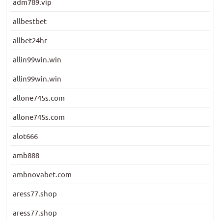
adm789.vip
allbestbet
allbet24hr
allin99win.win
allin99win.win
allone745s.com
allone745s.com
alot666
amb888
ambnovabet.com
aress77.shop
aress77.shop