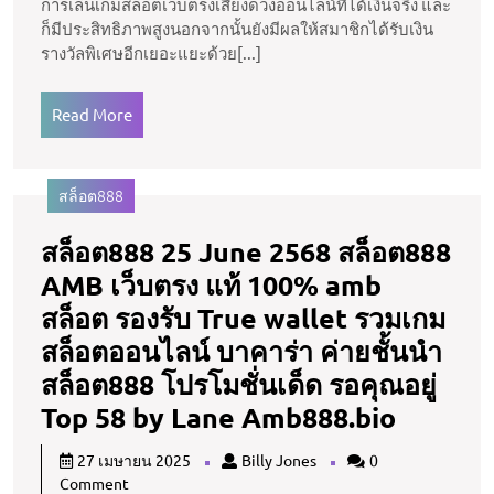
การเล่นเกมสล็อตเว็บตรงเสี่ยงดวงออนไลน์ที่ได้เงินจริง และ
เกม
ก็มีประสิทธิภาพสูงนอกจากนั้นยังมีผลให้สมาชิกได้รับเงิน
รางวัลพิเศษอีกเยอะแยะด้วย[...]
สล็อต
ที่
Read
Read More
มี
More
อัตรา
จ่าย
สล็อต888
สูง
สล็อต888 25 June 2568 สล็อต888
เมษายน
AMB เว็บตรง แท้ 100% amb
25
สล็อต รองรับ True wallet รวมเกม
สล็อตออนไลน์ บาคาร่า ค่ายชั้นนำ
สล็อต888 โปรโมชั่นเด็ด รอคุณอยู่
สล็อต8
Top 58 by Lane Amb888.bio
25
27
Billy
27 เมษายน 2025
Billy Jones
0
June
เมษายน
Jones
Comment