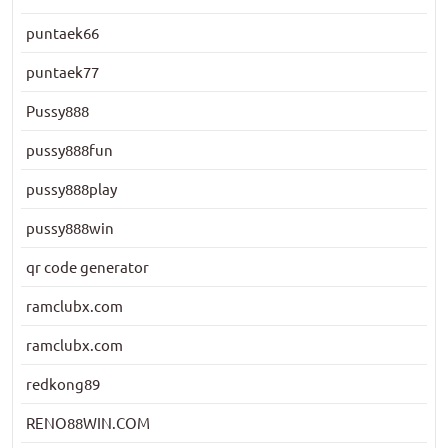
puntaek66
puntaek77
Pussy888
pussy888fun
pussy888play
pussy888win
qr code generator
ramclubx.com
ramclubx.com
redkong89
RENO88WIN.COM