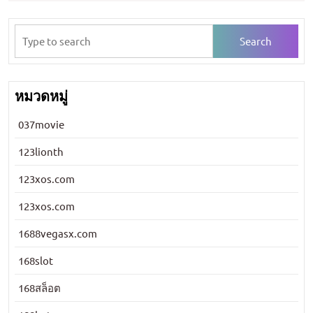
เข้า
สู่
Search
ระบบ
for:
สล็อต
แท้
หมวดหมู่
จาก
ค่าย
037movie
ดัง
123lionth
ambking
123xos.com
แจก
เคล็ด
123xos.com
ลับ
1688vegasx.com
สู่
168slot
ชัยชนะ
168สล็อต
16