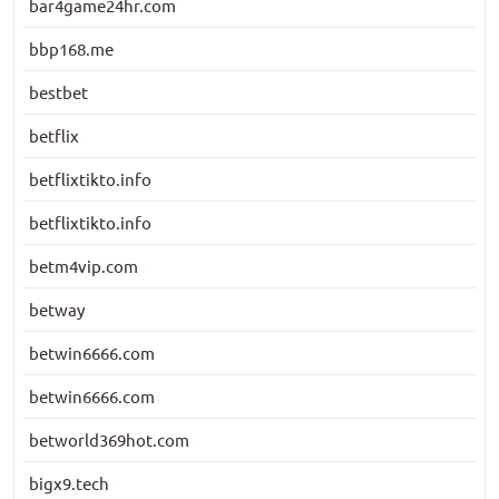
bar4game24hr.com
bbp168.me
bestbet
betflix
betflixtikto.info
betflixtikto.info
betm4vip.com
betway
betwin6666.com
betwin6666.com
betworld369hot.com
bigx9.tech