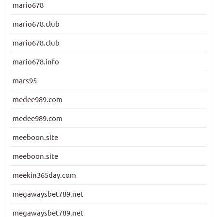
mario678
mario678.club
mario678.club
mario678.info
mars95
medee989.com
medee989.com
meeboon.site
meeboon.site
meekin365day.com
megawaysbet789.net
megawaysbet789.net