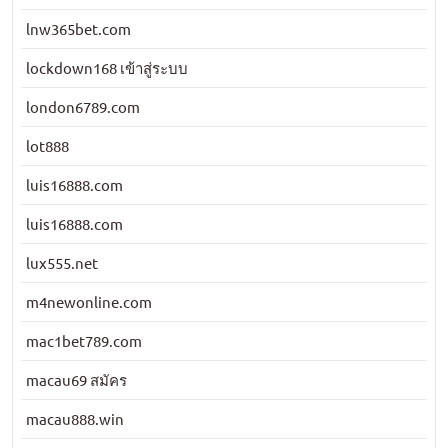
lnw365bet.com
lockdown168 เข้าสู่ระบบ
london6789.com
lot888
luis16888.com
luis16888.com
lux555.net
m4newonline.com
mac1bet789.com
macau69 สมัคร
macau888.win