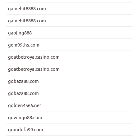
gamehit8888.com
gamehit8888.com
gaojing888
gem99ths.com
goatbetroyalcasino.com
goatbetroyalcasino.com
gobaza88.com
gobaza88.com
golden4566.net
gowingo88.com
grandufa99.com