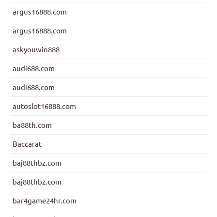
argus16888.com
argus16888.com
askyouwin888
audi688.com
audi688.com
autoslot16888.com
ba88th.com
Baccarat
baj88thbz.com
baj88thbz.com
bar4game24hr.com