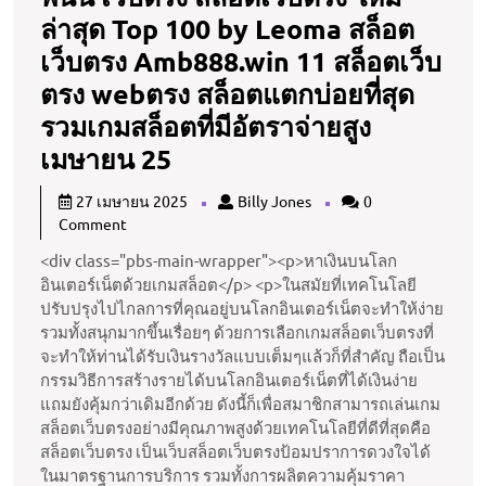
ล่าสุด Top 100 by Leoma สล็อต
เว็บตรง Amb888.win 11 สล็อตเว็บ
ตรง webตรง สล็อตแตกบ่อยที่สุด
รวมเกมสล็อตที่มีอัตราจ่ายสูง
พนัน
เมษายน 25
เว็บ
27
Billy
27 เมษายน 2025
Billy Jones
0
ตรง
เมษายน
Jones
Comment
2025
สล็อต
<div class="pbs-main-wrapper"><p>หาเงินบนโลก
เว็บ
อินเตอร์เน็ตด้วยเกมสล็อต</p> <p>ในสมัยที่เทคโนโลยี
ปรับปรุงไปไกลการที่คุณอยู่บนโลกอินเตอร์เน็ตจะทำให้ง่าย
ตรง
รวมทั้งสนุกมากขึ้นเรื่อยๆ ด้วยการเลือกเกมสล็อตเว็บตรงที่
ใหม่
จะทำให้ท่านได้รับเงินรางวัลแบบเต็มๆแล้วก็ที่สำคัญ ถือเป็น
ล่าสุด
กรรมวิธีการสร้างรายได้บนโลกอินเตอร์เน็ตที่ได้เงินง่าย
แถมยังคุ้มกว่าเดิมอีกด้วย ดังนี้ก็เพื่อสมาชิกสามารถเล่นเกม
Top
สล็อตเว็บตรงอย่างมีคุณภาพสูงด้วยเทคโนโลยีที่ดีที่สุดคือ
100
สล็อตเว็บตรง เป็นเว็บสล็อตเว็บตรงป้อมปราการดวงใจได้
ในมาตรฐานการบริการ รวมทั้งการผลิตความคุ้มราคา
by