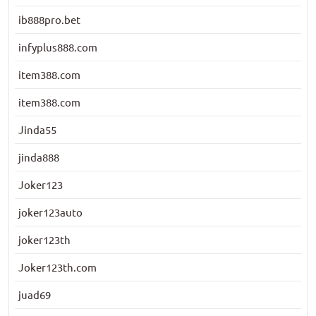
ib888pro.bet
infyplus888.com
item388.com
item388.com
Jinda55
jinda888
Joker123
joker123auto
joker123th
Joker123th.com
juad69