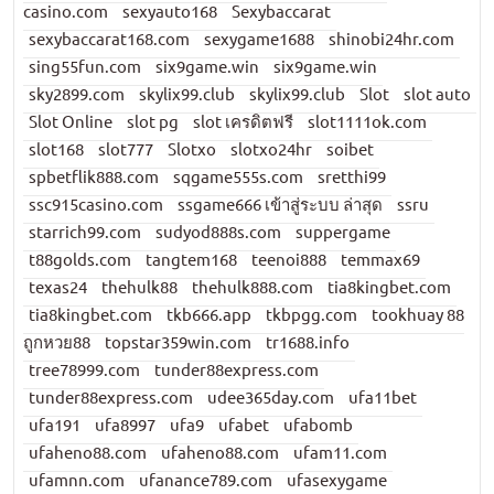
casino.com
sexyauto168
Sexybaccarat
sexybaccarat168.com
sexygame1688
shinobi24hr.com
sing55fun.com
six9game.win
six9game.win
sky2899.com
skylix99.club
skylix99.club
Slot
slot auto
Slot Online
slot pg
slot เครดิตฟรี
slot1111ok.com
slot168
slot777
Slotxo
slotxo24hr
soibet
spbetflik888.com
sqgame555s.com
sretthi99
ssc915casino.com
ssgame666 เข้าสู่ระบบ ล่าสุด
ssru
starrich99.com
sudyod888s.com
suppergame
t88golds.com
tangtem168
teenoi888
temmax69
texas24
thehulk88
thehulk888.com
tia8kingbet.com
tia8kingbet.com
tkb666.app
tkbpgg.com
tookhuay 88
ถูกหวย88
topstar359win.com
tr1688.info
tree78999.com
tunder88express.com
tunder88express.com
udee365day.com
ufa11bet
ufa191
ufa8997
ufa9
ufabet
ufabomb
ufaheno88.com
ufaheno88.com
ufam11.com
ufamnn.com
ufanance789.com
ufasexygame