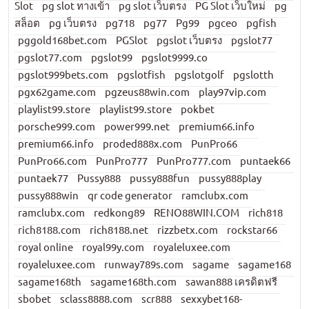
Slot
pg slot ทางเข้า
pg slot เว็บตรง
PG Slot เว็บใหม่
pg
สล็อต
pg เว็บตรง
pg718
pg77
Pg99
pgceo
pgfish
pggold168bet.com
PGSlot
pgslot เว็บตรง
pgslot77
pgslot77.com
pgslot99
pgslot9999.co
pgslot999bets.com
pgslotfish
pgslotgolf
pgslotth
pgx62game.com
pgzeus88win.com
play97vip.com
playlist99.store
playlist99.store
pokbet
porsche999.com
power999.net
premium66.info
premium66.info
proded888x.com
PunPro66
PunPro66.com
PunPro777
PunPro777.com
puntaek66
puntaek77
Pussy888
pussy888fun
pussy888play
pussy888win
qr code generator
ramclubx.com
ramclubx.com
redkong89
RENO88WIN.COM
rich818
rich8188.com
rich8188.net
rizzbetx.com
rockstar66
royal online
royal99y.com
royaleluxee.com
royaleluxee.com
runway789s.com
sagame
sagame168
sagame168th
sagame168th.com
sawan888 เครดิตฟรี
sbobet
sclass8888.com
scr888
sexxybet168-