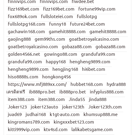
finnivips.com
finnivips.com
fiwdee.bet
fizz169bet.com
fizz169bet.com
fortune99vip.com
fox689ok.com
fullsloteiei.com
fullslotpg
fullslotpg168.com
funny18
future24bet.com
gachawin168.com
gamehit8888.com
gamehit8888.com
gaojing888
gem99ths.com
goatbetroyalcasino.com
goatbetroyalcasino.com
gobaza88.com
gobaza88.com
golden4566.net
gowingo88.com
grandufa99.com
grandufa99.com
happy168
hengheng9899.com
hengheng9899.com
hengjing168
hi6bet.com
hiso8888s.com
hongkong456
https://www.mfj889xx.com/
hubbet168.com
hydra888
เครดิตฟรี
ib888pro.bet
ib888pro.bet
infyplus888.com
item388.com
item388.com
Jinda55
jinda888
Joker123
joker123auto
joker123th
Joker123th.com
juad69
judhai168
k1gt-auto.com
khumsup888.me
kingromans789.com
kingxxxbet123.com
kitti999vip.com
ktv4sd.com
lalikabetsgame.com