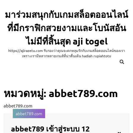
Skip
มาร่วมสนุกกับเกมสล็อตออนไลน์
to
content
ที่มีกราฟิกสวยงามและโบนัสอัน
ไม่มีที่สิ้นสุด aji togel
https://ajirazetu.com รับรองว่าคุณจะตกหลุมรักกับเกมสล็อตออนไลน์ของเรา
เพราะเรามีหลากหลายเกมส์ที่น่าตื่นเต้น hadiah rupiahtoto
หมวดหมู่:
abbet789.com
abbet789.com
abbet789.com
abbet789 เข้าสู่ระบบ 12