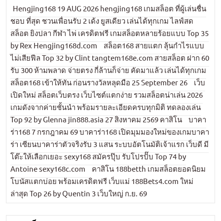
Hengjing168 19 AUG 2026 hengjing168 เกมสล็อต ที่ผู้เล่นชื่น
ชอบ ที่สุด ชวนเพื่อนรับ 2 เด้ง ยูสเดียว เล่นได้ทุกเกม ไลฟ์สด
สล็อต ยิงปลา กีฬา ไพ่ เครดิตฟรี เกมสล็อตหลายร้อยแบบ Top 35
by Rex Hengjing168d.com
สล็อต168 สายแตก ลุ้นกำไรแบบ
ไม่เสียฟีล Top 32 by Clint tangtem168e.com สายสล็อต ฝาก 60
รับ 300 ห้ามพลาด จ่ายตรง กี่ล้านก็จ่าย คัดมาแล้ว เล่นได้ทุกเกม
สล็อต168 เข้าให้ทัน ก่อนรางวัลหลุดมือ 25 September 26
เว็บ
เปิดใหม่ สล็อตเว็บตรง เว็บไซต์แตกง่าย รวมสล็อตน่าเล่น 2026
เกมดังจากค่ายชั้นนำ พร้อมรายละเอียดครบทุกมิติ ทดลองเล่น
Top 92 by Glenna jin888.asia 27 สิงหาคม 2569 คาสิโน
บาคา
ร่า168 7 กรกฎาคม 69 บาคาร่า168 เปิดมุมมองใหม่ของเกมบาคา
ร่า เซียนบาคาร่าตัวจริงรับ 3 แสน ระบบอัตโนมัติเจ้าแรก เว็บดี มี
โต๊ะให้เลือกเยอะ sexy168 สมัครปุ๊บ รับโปรปั๊บ Top 74 by
Antoine sexy168c.com
คาสิโน 188betth เกมสล็อตยอดนิยม
โบนัสแตกบ่อย พร้อมเครดิตฟรี เว็บแม่ 188Bets4.com ใหม่
ล่าสุด Top 26 by Quentin 3 เว็บใหญ่ ก.ย. 69