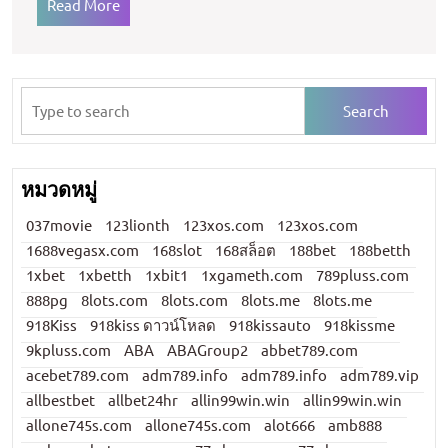
Read
Read More
รับ
More
สิทธิ
พิเศษ
Search
ทันที
for:
หลัง
สมัคร
หมวดหมู่
ไม่
ต้อง
037movie
123lionth
123xos.com
123xos.com
1688vegasx.com
168slot
กด
168สล็อต
188bet
188betth
1xbet
1xbetth
1xbit1
1xgameth.com
789pluss.com
รับ
888pg
8lots.com
8lots.com
8lots.me
8lots.me
เอง
918Kiss
918kiss ดาวน์โหลด
918kissauto
918kissme
ไม่
9kpluss.com
ABA
ABAGroup2
abbet789.com
จำกัด
acebet789.com
adm789.info
adm789.info
adm789.vip
allbestbet
allbet24hr
allin99win.win
จำนวน
allin99win.win
allone745s.com
allone745s.com
alot666
amb888
ผู้