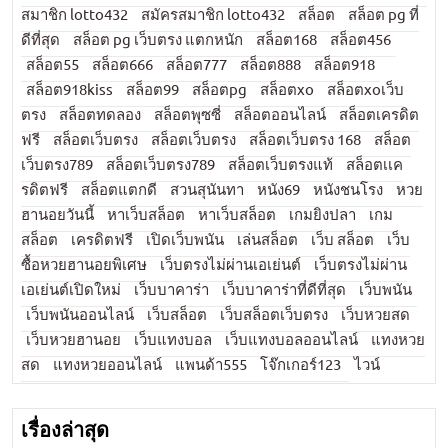
สมาชิก lotto432
สมัครสมาชิก lotto432
สล็อต
สล็อต pg ที่
ดีที่สุด
สล็อต pg เว็บตรง แตกหนัก
สล็อต168
สล็อต456
สล็อต55
สล็อต666
สล็อต777
สล็อต888
สล็อต918
สล็อต918kiss
สล็อต99
สล็อตpg
สล็อตxo
สล็อตxoเว็บ
ตรง
สล็อตทดลอง
สล็อตพุซซี่
สล็อตออนไลน์
สล็อตเครดิต
ฟรี
สล็อตเว็บตรง
สล็อตเว็บตรง
สล็อตเว็บตรง 168
สล็อต
เว็บตรง789
สล็อตเว็บตรง789
สล็อตเว็บตรงแท้
สล็อตเเค
รดิตฟรี
สล็อตแตกดี
สวนสุนันทา
หนัง69
หนังชนโรง
หวย
ฮานอยวันนี้
หาเว็บสล็อต
หาเว็บสล็อต
เกมยิงปลา
เกม
สล็อต
เครดิตฟรี
เปิดเว็บพนัน
เล่นสล็อต
เว็บ สล็อต
เว็บ
ซื้อหวยฮานอยพิเศษ
เว็บตรงไม่ผ่านเอเย่นต์
เว็บตรงไม่ผ่าน
เอเย่นต์เปิดใหม่
เว็บบาคาร่า
เว็บบาคาร่าที่ดีที่สุด
เว็บพนัน
เว็บพนันออนไลน์
เว็บสล็อต
เว็บสล็อตเว็บตรง
เว็บหวยสด
เว็บหวยฮานอย
เว็บแทงบอล
เว็บแทงบอลออนไลน์
แทงหวย
สด
แทงหวยออนไลน์
แพนด้า555
โจ๊กเกอร์123
ไวน์
เรื่องล่าสุด