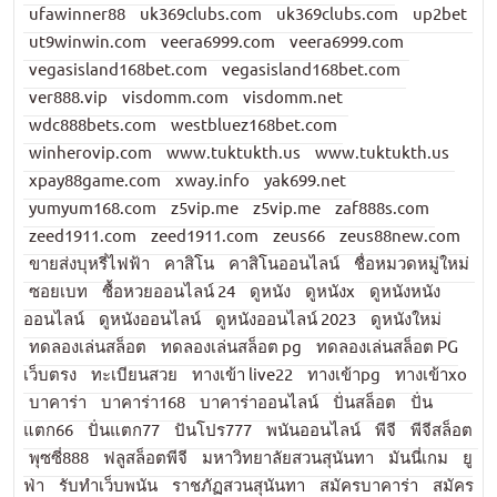
ufawinner88
uk369clubs.com
uk369clubs.com
up2bet
ut9winwin.com
veera6999.com
veera6999.com
vegasisland168bet.com
vegasisland168bet.com
ver888.vip
visdomm.com
visdomm.net
wdc888bets.com
westbluez168bet.com
winherovip.com
www.tuktukth.us
www.tuktukth.us
xpay88game.com
xway.info
yak699.net
yumyum168.com
z5vip.me
z5vip.me
zaf888s.com
zeed1911.com
zeed1911.com
zeus66
zeus88new.com
ขายส่งบุหรี่ไฟฟ้า
คาสิโน
คาสิโนออนไลน์
ชื่อหมวดหมู่ใหม่
ซอยเบท
ซื้อหวยออนไลน์ 24
ดูหนัง
ดูหนังx
ดูหนังหนัง
ออนไลน์
ดูหนังออนไลน์
ดูหนังออนไลน์ 2023
ดูหนังใหม่
ทดลองเล่นสล็อต
ทดลองเล่นสล็อต pg
ทดลองเล่นสล็อต PG
เว็บตรง
ทะเบียนสวย
ทางเข้า live22
ทางเข้าpg
ทางเข้าxo
บาคาร่า
บาคาร่า168
บาคาร่าออนไลน์
ปั่นสล็อต
ปั่น
แตก66
ปั่นแตก77
ปันโปร777
พนันออนไลน์
พีจี
พีจีสล็อต
พุซซี่888
ฟลูสล็อตพีจี
มหาวิทยาลัยสวนสุนันทา
มันนี่เกม
ยู
ฟ่า
รับทำเว็บพนัน
ราชภัฏสวนสุนันทา
สมัครบาคาร่า
สมัคร