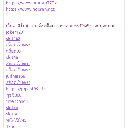
https://www.punpro777.ai
https://www.ngernn.net
เว็บคาสิโนน่าเล่น ทั้ง
สล็อต
และ
บาคาร่า
ตึงจริงแตกบ่อยมาก
joker123
slot168
สล็อตเว็บตรง
สล็อต99
slot66
สล็อตเว็บตรง
สล็อตเว็บตรง
judhai168
สล็อตเว็บตรง
https://pgslot99.life
พุซซี่888
บาคาร่า168
slotxo
slotpg
หนังโป๊ไทย
1xbet