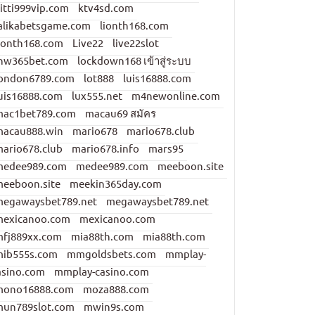
itti999vip.com
ktv4sd.com
alikabetsgame.com
lionth168.com
ionth168.com
Live22
live22slot
lnw365bet.com
lockdown168 เข้าสู่ระบบ
london6789.com
lot888
luis16888.com
uis16888.com
lux555.net
m4newonline.com
mac1bet789.com
macau69 สมัคร
macau888.win
mario678
mario678.club
ario678.club
mario678.info
mars95
medee989.com
medee989.com
meeboon.site
eeboon.site
meekin365day.com
megawaysbet789.net
megawaysbet789.net
mexicanoo.com
mexicanoo.com
fj889xx.com
mia88th.com
mia88th.com
mib555s.com
mmgoldsbets.com
mmplay-
asino.com
mmplay-casino.com
mono16888.com
moza888.com
mun789slot.com
mwin9s.com