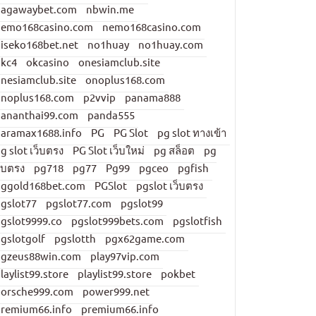
nagawaybet.com
nbwin.me
nemo168casino.com
nemo168casino.com
iseko168bet.net
no1huay
no1huay.com
kc4
okcasino
onesiamclub.site
nesiamclub.site
onoplus168.com
onoplus168.com
p2vvip
panama888
ananthai99.com
panda555
aramax1688.info
PG
PG Slot
pg slot ทางเข้า
g slot เว็บตรง
PG Slot เว็บใหม่
pg สล็อต
pg
ว็บตรง
pg718
pg77
Pg99
pgceo
pgfish
pggold168bet.com
PGSlot
pgslot เว็บตรง
gslot77
pgslot77.com
pgslot99
gslot9999.co
pgslot999bets.com
pgslotfish
gslotgolf
pgslotth
pgx62game.com
pgzeus88win.com
play97vip.com
laylist99.store
playlist99.store
pokbet
orsche999.com
power999.net
remium66.info
premium66.info