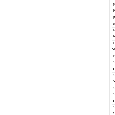
p
r
o
r
s
s
S
s
s
s
s