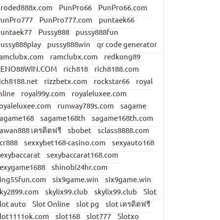
proded888x.com
PunPro66
PunPro66.com
PunPro777
PunPro777.com
puntaek66
puntaek77
Pussy888
pussy888fun
ussy888play
pussy888win
qr code generator
ramclubx.com
ramclubx.com
redkong89
RENO88WIN.COM
rich818
rich8188.com
ich8188.net
rizzbetx.com
rockstar66
royal
nline
royal99y.com
royaleluxee.com
oyaleluxee.com
runway789s.com
sagame
sagame168
sagame168th
sagame168th.com
awan888 เครดิตฟรี
sbobet
sclass8888.com
cr888
sexxybet168-casino.com
sexyauto168
exybaccarat
sexybaccarat168.com
sexygame1688
shinobi24hr.com
ing55fun.com
six9game.win
six9game.win
ky2899.com
skylix99.club
skylix99.club
Slot
lot auto
Slot Online
slot pg
slot เครดิตฟรี
lot1111ok.com
slot168
slot777
Slotxo