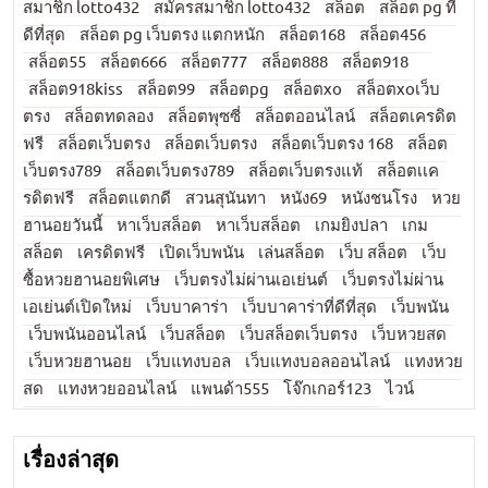
สมาชิก lotto432
สมัครสมาชิก lotto432
สล็อต
สล็อต pg ที่
ดีที่สุด
สล็อต pg เว็บตรง แตกหนัก
สล็อต168
สล็อต456
สล็อต55
สล็อต666
สล็อต777
สล็อต888
สล็อต918
สล็อต918kiss
สล็อต99
สล็อตpg
สล็อตxo
สล็อตxoเว็บ
ตรง
สล็อตทดลอง
สล็อตพุซซี่
สล็อตออนไลน์
สล็อตเครดิต
ฟรี
สล็อตเว็บตรง
สล็อตเว็บตรง
สล็อตเว็บตรง 168
สล็อต
เว็บตรง789
สล็อตเว็บตรง789
สล็อตเว็บตรงแท้
สล็อตเเค
รดิตฟรี
สล็อตแตกดี
สวนสุนันทา
หนัง69
หนังชนโรง
หวย
ฮานอยวันนี้
หาเว็บสล็อต
หาเว็บสล็อต
เกมยิงปลา
เกม
สล็อต
เครดิตฟรี
เปิดเว็บพนัน
เล่นสล็อต
เว็บ สล็อต
เว็บ
ซื้อหวยฮานอยพิเศษ
เว็บตรงไม่ผ่านเอเย่นต์
เว็บตรงไม่ผ่าน
เอเย่นต์เปิดใหม่
เว็บบาคาร่า
เว็บบาคาร่าที่ดีที่สุด
เว็บพนัน
เว็บพนันออนไลน์
เว็บสล็อต
เว็บสล็อตเว็บตรง
เว็บหวยสด
เว็บหวยฮานอย
เว็บแทงบอล
เว็บแทงบอลออนไลน์
แทงหวย
สด
แทงหวยออนไลน์
แพนด้า555
โจ๊กเกอร์123
ไวน์
เรื่องล่าสุด