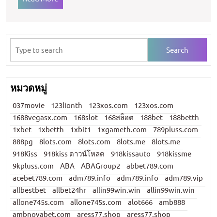
เต็ม
More
หน้า
จอ
Search
แบ
for:
บรัวๆ
Top
หมวดหมู่
20
037movie
123lionth
123xos.com
123xos.com
by
1688vegasx.com
168slot
168สล็อต
188bet
188betth
Tilly
1xbet
1xbetth
1xbit1
1xgameth.com
789pluss.com
888pg
8lots.com
8lots.com
8lots.me
8lots.me
918Kiss
918kiss ดาวน์โหลด
918kissauto
918kissme
9kpluss.com
ABA
ABAGroup2
abbet789.com
acebet789.com
adm789.info
adm789.info
adm789.vip
allbestbet
allbet24hr
allin99win.win
allin99win.win
allone745s.com
allone745s.com
alot666
amb888
ambnovabet.com
aress77.shop
aress77.shop