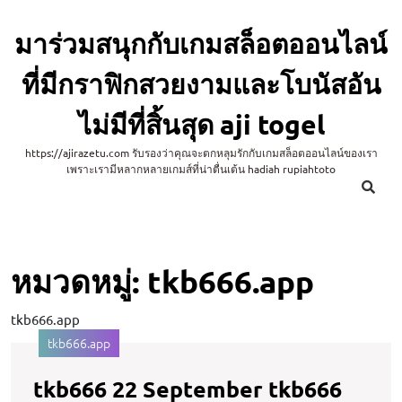
Skip
มาร่วมสนุกกับเกมสล็อตออนไลน์
to
content
ที่มีกราฟิกสวยงามและโบนัสอัน
ไม่มีที่สิ้นสุด aji togel
https://ajirazetu.com รับรองว่าคุณจะตกหลุมรักกับเกมสล็อตออนไลน์ของเรา
เพราะเรามีหลากหลายเกมส์ที่น่าตื่นเต้น hadiah rupiahtoto
หมวดหมู่:
tkb666.app
tkb666.app
tkb666.app
tkb666 22 September tkb666