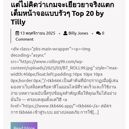
แต่ไม่คิดว่าเกมจะเยียวยาจริงแตก
เต็มหน้าจอแบบรัวๆ Top 20 by
tkb666
Tilly
22
13
Billy
13 พฤศจิกายน 2025
Billy Jones
0
September
พฤศจิกายน
Jones
Comment
2025
tkb666
<div class="pbs-main-wrapper"><p><img
แต่
decoding="async"
src="https://www.rolling99.com/wp-
ไม่
content/uploads/2025/03/BT_ROLL99.jpg" style="max-
คิด
width:450px;float:left;padding:10px 10px 10px
ว่า
0px;border:0px;"/>tkb666 เป็นคำค้นที่มักปรากฏเมื่อผู้เล่น
มองหาเว็บสล็อตหรือคาสิโนออนไลน์ที่รวดเร็วและก็ใช้งาน
เกม
ง่าย บทความฉบับนี้สรุปข้อมูลสำคัญเพื่อให้คุณเริ่มได้อย่าง
จะ
มั่นใจ — ครอบคลุมตั้งแต่วิธี <a
href="https://www.tkb666.app/">tkb666</a> สมัคร
เยียวยา
การ tkb666 เข้าสู่ระบบ อย่างปลอดภัย การใช้[...]
จริง
แตก
Read
Read More