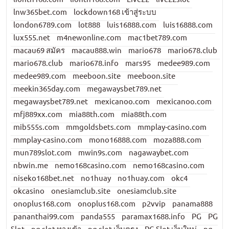
lnw365bet.com
lockdown168 เข้าสู่ระบบ
london6789.com
lot888
luis16888.com
luis16888.com
lux555.net
m4newonline.com
mac1bet789.com
macau69 สมัคร
macau888.win
mario678
mario678.club
mario678.club
mario678.info
mars95
medee989.com
medee989.com
meeboon.site
meeboon.site
meekin365day.com
megawaysbet789.net
megawaysbet789.net
mexicanoo.com
mexicanoo.com
mfj889xx.com
mia88th.com
mia88th.com
mib555s.com
mmgoldsbets.com
mmplay-casino.com
mmplay-casino.com
mono16888.com
moza888.com
mun789slot.com
mwin9s.com
nagawaybet.com
nbwin.me
nemo168casino.com
nemo168casino.com
niseko168bet.net
no1huay
no1huay.com
okc4
okcasino
onesiamclub.site
onesiamclub.site
onoplus168.com
onoplus168.com
p2vvip
panama888
pananthai99.com
panda555
paramax1688.info
PG
PG
Slot
pg slot ทางเข้า
pg slot เว็บตรง
PG Slot เว็บใหม่
pg