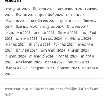
คลังเก็บ
กรกฎาคม 2026
มิถุนายน 2026
พฤษภาคม 2026
เมษายน
2026
มีนาคม 2026
กุมภาพันธ์ 2026
มกราคม 2026
ธันวาคม 2025
พฤศจิกายน 2025
ตุลาคม 2025
กันยายน
2025
สิงหาคม 2025
กรกฎาคม 2025
มิถุนายน 2025
พฤษภาคม 2025
เมษายน 2025
มีนาคม 2025
กุมภาพันธ์
2025
มกราคม 2025
ธันวาคม 2024
พฤศจิกายน 2024
ตุลาคม 2024
กันยายน 2024
สิงหาคม 2024
กรกฎาคม
2024
มิถุนายน 2024
พฤษภาคม 2024
เมษายน 2024
มีนาคม 2024
กุมภาพันธ์ 2024
มกราคม 2024
ธันวาคม
2023
พฤศจิกายน 2023
ตุลาคม 2023
กันยายน 2023
สิงหาคม 2023
กรกฎาคม 2023
มิถุนายน 2023
พฤษภาคม
2023
การบรรลุเป้าหมายมักมาพร้อมกับการทำสิ่งที่ผู้คนอื่นไม่พร้อมที่
จะทำ