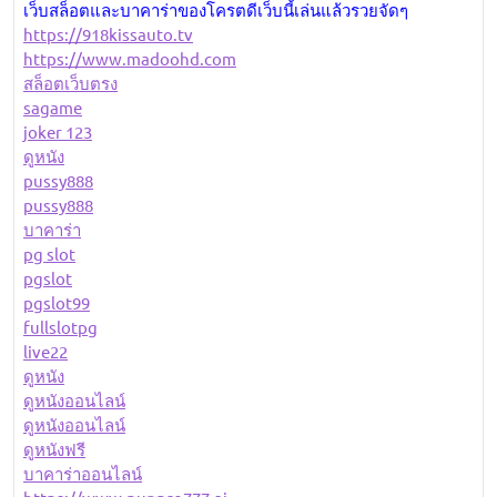
เว็บสล็อตและบาคาร่าของโครตดีเว็บนี้เล่นแล้วรวยจัดๆ
https://918kissauto.tv
https://www.madoohd.com
สล็อตเว็บตรง
sagame
joker 123
ดูหนัง
pussy888
pussy888
บาคาร่า
pg slot
pgslot
pgslot99
fullslotpg
live22
ดูหนัง
ดูหนังออนไลน์
ดูหนังออนไลน์
ดูหนังฟรี
บาคาร่าออนไลน์