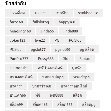
ป้ายกำกับ
168สล็อต
188bet
918Kiss
918kissauto
faro168
fullslotpg
happy168
hengjing168
Jinda55
jinda888
Joker123
live22
PG
PG Slot
PGSlot
pgslot77
pgslot99
pg สล็อต
PunPro777
Pussy888
Slot
Slotxo
slotxo24hr
คาสิโนออนไลน์
ดูหนัง
ดูหนังออนไลน์
ทดลองเล่นpg
ทางเข้าpg
บาคาร่า
บาคาร่า168
บาคาร่าออนไลน์
ปั่นแตก66
พีจี
พุซซี่888
สล็อต
สล็อต99
สล็อต168
สล็อต888
สล็อตpg