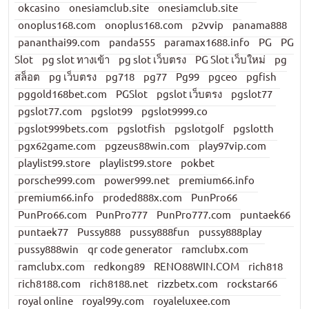
okcasino
onesiamclub.site
onesiamclub.site
onoplus168.com
onoplus168.com
p2vvip
panama888
pananthai99.com
panda555
paramax1688.info
PG
PG
Slot
pg slot ทางเข้า
pg slot เว็บตรง
PG Slot เว็บใหม่
pg
สล็อต
pg เว็บตรง
pg718
pg77
Pg99
pgceo
pgfish
pggold168bet.com
PGSlot
pgslot เว็บตรง
pgslot77
pgslot77.com
pgslot99
pgslot9999.co
pgslot999bets.com
pgslotfish
pgslotgolf
pgslotth
pgx62game.com
pgzeus88win.com
play97vip.com
playlist99.store
playlist99.store
pokbet
porsche999.com
power999.net
premium66.info
premium66.info
proded888x.com
PunPro66
PunPro66.com
PunPro777
PunPro777.com
puntaek66
puntaek77
Pussy888
pussy888fun
pussy888play
pussy888win
qr code generator
ramclubx.com
ramclubx.com
redkong89
RENO88WIN.COM
rich818
rich8188.com
rich8188.net
rizzbetx.com
rockstar66
royal online
royal99y.com
royaleluxee.com