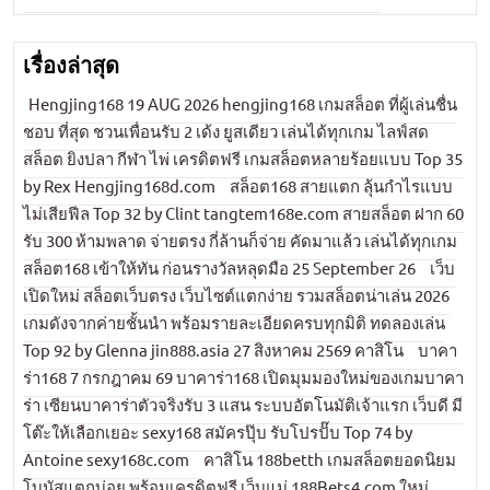
เรื่องล่าสุด
Hengjing168 19 AUG 2026 hengjing168 เกมสล็อต ที่ผู้เล่นชื่น
ชอบ ที่สุด ชวนเพื่อนรับ 2 เด้ง ยูสเดียว เล่นได้ทุกเกม ไลฟ์สด
สล็อต ยิงปลา กีฬา ไพ่ เครดิตฟรี เกมสล็อตหลายร้อยแบบ Top 35
by Rex Hengjing168d.com
สล็อต168 สายแตก ลุ้นกำไรแบบ
ไม่เสียฟีล Top 32 by Clint tangtem168e.com สายสล็อต ฝาก 60
รับ 300 ห้ามพลาด จ่ายตรง กี่ล้านก็จ่าย คัดมาแล้ว เล่นได้ทุกเกม
สล็อต168 เข้าให้ทัน ก่อนรางวัลหลุดมือ 25 September 26
เว็บ
เปิดใหม่ สล็อตเว็บตรง เว็บไซต์แตกง่าย รวมสล็อตน่าเล่น 2026
เกมดังจากค่ายชั้นนำ พร้อมรายละเอียดครบทุกมิติ ทดลองเล่น
Top 92 by Glenna jin888.asia 27 สิงหาคม 2569 คาสิโน
บาคา
ร่า168 7 กรกฎาคม 69 บาคาร่า168 เปิดมุมมองใหม่ของเกมบาคา
ร่า เซียนบาคาร่าตัวจริงรับ 3 แสน ระบบอัตโนมัติเจ้าแรก เว็บดี มี
โต๊ะให้เลือกเยอะ sexy168 สมัครปุ๊บ รับโปรปั๊บ Top 74 by
Antoine sexy168c.com
คาสิโน 188betth เกมสล็อตยอดนิยม
โบนัสแตกบ่อย พร้อมเครดิตฟรี เว็บแม่ 188Bets4.com ใหม่