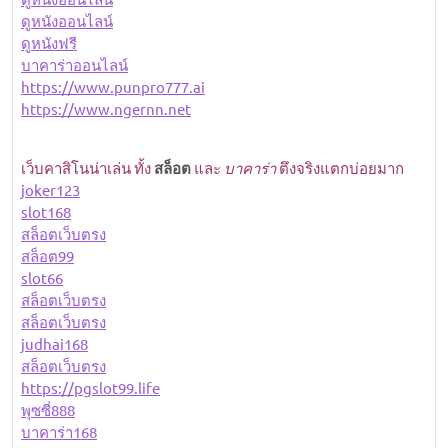
ดูหนังออนไลน์
ดูหนังฟรี
บาคาร่าออนไลน์
https://www.punpro777.ai
https://www.ngernn.net
เว็บคาสิโนน่าเล่น ทั้ง
สล็อต
และ
บาคาร่า
ตึงจริงแตกบ่อยมาก
joker123
slot168
สล็อตเว็บตรง
สล็อต99
slot66
สล็อตเว็บตรง
สล็อตเว็บตรง
judhai168
สล็อตเว็บตรง
https://pgslot99.life
พุซซี่888
บาคาร่า168