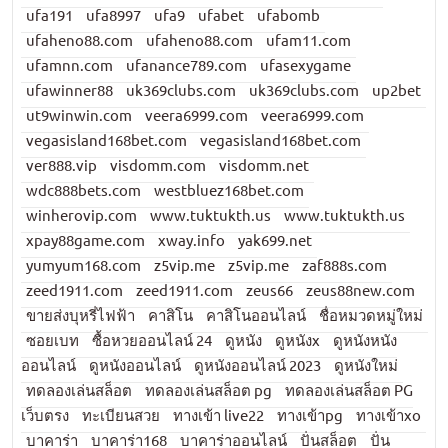
ufa191
ufa8997
ufa9
ufabet
ufabomb
ufaheno88.com
ufaheno88.com
ufam11.com
ufamnn.com
ufanance789.com
ufasexygame
ufawinner88
uk369clubs.com
uk369clubs.com
up2bet
ut9winwin.com
veera6999.com
veera6999.com
vegasisland168bet.com
vegasisland168bet.com
ver888.vip
visdomm.com
visdomm.net
wdc888bets.com
westbluez168bet.com
winherovip.com
www.tuktukth.us
www.tuktukth.us
xpay88game.com
xway.info
yak699.net
yumyum168.com
z5vip.me
z5vip.me
zaf888s.com
zeed1911.com
zeed1911.com
zeus66
zeus88new.com
ขายส่งบุหรี่ไฟฟ้า
คาสิโน
คาสิโนออนไลน์
ชื่อหมวดหมู่ใหม่
ซอยเบท
ซื้อหวยออนไลน์ 24
ดูหนัง
ดูหนังx
ดูหนังหนัง
ออนไลน์
ดูหนังออนไลน์
ดูหนังออนไลน์ 2023
ดูหนังใหม่
ทดลองเล่นสล็อต
ทดลองเล่นสล็อต pg
ทดลองเล่นสล็อต PG
เว็บตรง
ทะเบียนสวย
ทางเข้า live22
ทางเข้าpg
ทางเข้าxo
บาคาร่า
บาคาร่า168
บาคาร่าออนไลน์
ปั่นสล็อต
ปั่น