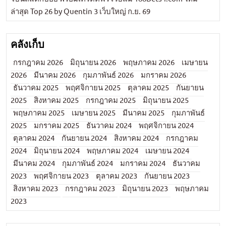
ล่าสุด Top 26 by Quentin 3 เว็บใหญ่ ก.ย. 69
คลังเก็บ
กรกฎาคม 2026
มิถุนายน 2026
พฤษภาคม 2026
เมษายน
2026
มีนาคม 2026
กุมภาพันธ์ 2026
มกราคม 2026
ธันวาคม 2025
พฤศจิกายน 2025
ตุลาคม 2025
กันยายน
2025
สิงหาคม 2025
กรกฎาคม 2025
มิถุนายน 2025
พฤษภาคม 2025
เมษายน 2025
มีนาคม 2025
กุมภาพันธ์
2025
มกราคม 2025
ธันวาคม 2024
พฤศจิกายน 2024
ตุลาคม 2024
กันยายน 2024
สิงหาคม 2024
กรกฎาคม
2024
มิถุนายน 2024
พฤษภาคม 2024
เมษายน 2024
มีนาคม 2024
กุมภาพันธ์ 2024
มกราคม 2024
ธันวาคม
2023
พฤศจิกายน 2023
ตุลาคม 2023
กันยายน 2023
สิงหาคม 2023
กรกฎาคม 2023
มิถุนายน 2023
พฤษภาคม
2023