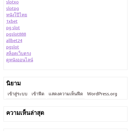
slotxo
slotpg
หนังโป๊ไทย
1xbet
pg slot
pgslot888
allbet24
pgslot
สล็อตเว็บตรง
ดูหนังออนไลน์
นิยาม
เข้าสู่ระบบ
เข้าฟีด
แสดงความเห็นฟีด
WordPress.org
ความเห็นล่าสุด