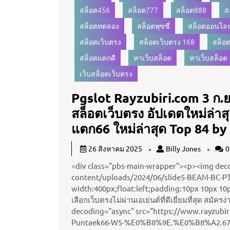
สล็อต456
สล็อต777
สล็อต888
ส
สล็อตทดลอง
สล็อตพุซซี่
สล็อตออนไลน
สล็อตเว็บตรง
สล็อตเว็บตรง 168
สล็อ
สล็อตแตกดี
หาเว็บสล็อต
หาเว็บสล็อต
เว็บสล็อตเว็บตรง
Pgslot Rayzubiri.com 3 ก.ย
สล็อตเว็บตรง อัปเดตใหม่ล่าสุ
แตก66 ใหม่ล่าสุด Top 84 by
26
Billy
26 สิงหาคม 2025
Billy Jones
0
สิงหาคม
Jones
<div class="pbs-main-wrapper"><p><img dec
2025
content/uploads/2024/06/slide5-BEAM-BC-PT6
width:400px;float:left;padding:10px 10px 10
เลือกเว็บตรงไม่ผ่านเอเย่นต์ที่ดีเยี่ยมที่สุด สมัค
decoding="async" src="https://www.rayzubir
Puntaek66-W5-%E0%B8%9E.%E0%B8%A2.67.jpg