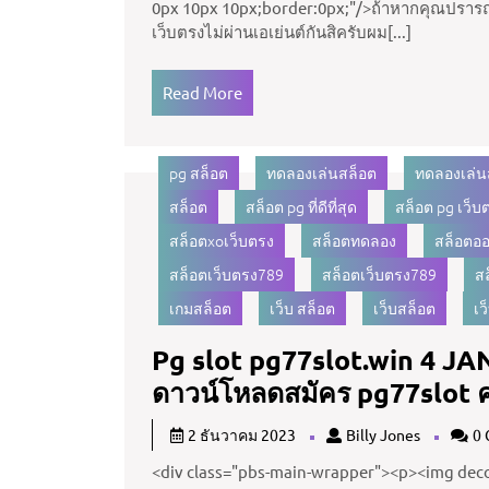
0px 10px 10px;border:0px;"/>ถ้าหากคุณปรารถนา
เว็บตรงไม่ผ่านเอเย่นต์กันสิครับผม[...]
Read
Read More
More
pg สล็อต
ทดลองเล่นสล็อต
ทดลองเล่น
สล็อต
สล็อต pg ที่ดีที่สุด
สล็อต pg เว็
สล็อตxoเว็บตรง
สล็อตทดลอง
สล็อตอ
สล็อตเว็บตรง789
สล็อตเว็บตรง789
ส
เกมสล็อต
เว็บ สล็อต
เว็บสล็อต
เว
Pg slot pg77slot.win 4 JA
ดาวน์โหลดสมัคร pg77slot 
2
Billy
2 ธันวาคม 2023
Billy Jones
0
ธันวาคม
Jones
<div class="pbs-main-wrapper"><p><img dec
2023