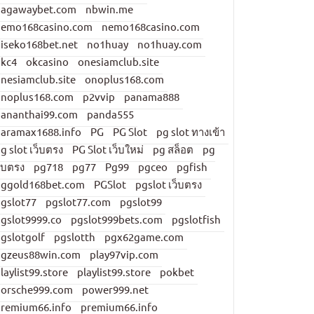
nagawaybet.com
nbwin.me
nemo168casino.com
nemo168casino.com
iseko168bet.net
no1huay
no1huay.com
kc4
okcasino
onesiamclub.site
nesiamclub.site
onoplus168.com
onoplus168.com
p2vvip
panama888
ananthai99.com
panda555
aramax1688.info
PG
PG Slot
pg slot ทางเข้า
g slot เว็บตรง
PG Slot เว็บใหม่
pg สล็อต
pg
ว็บตรง
pg718
pg77
Pg99
pgceo
pgfish
pggold168bet.com
PGSlot
pgslot เว็บตรง
gslot77
pgslot77.com
pgslot99
gslot9999.co
pgslot999bets.com
pgslotfish
gslotgolf
pgslotth
pgx62game.com
pgzeus88win.com
play97vip.com
laylist99.store
playlist99.store
pokbet
orsche999.com
power999.net
remium66.info
premium66.info