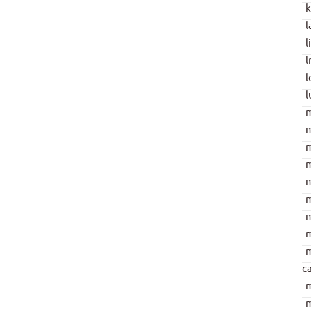
78
k
by
l
Mei
l
l
m
m
m
c