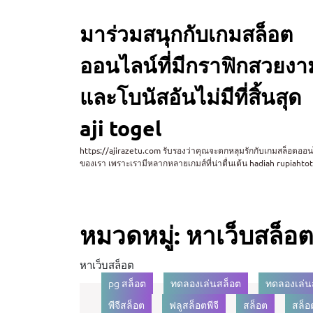
Skip
มาร่วมสนุกกับเกมสล็อต
to
content
ออนไลน์ที่มีกราฟิกสวยงา
และโบนัสอันไม่มีที่สิ้นสุด
aji togel
https://ajirazetu.com รับรองว่าคุณจะตกหลุมรักกับเกมสล็อตออน
ของเรา เพราะเรามีหลากหลายเกมส์ที่น่าตื่นเต้น hadiah rupiahto
หมวดหมู่:
หาเว็บสล็อ
หาเว็บสล็อต
pg สล็อต
ทดลองเล่นสล็อต
ทดลองเล่น
พีจีสล็อต
ฟลูสล็อตพีจี
สล็อต
สล็อต