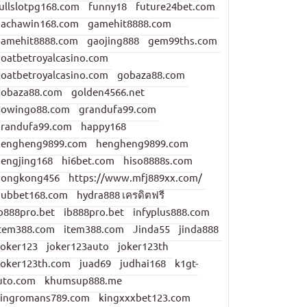
ullslotpg168.com
funny18
future24bet.com
gachawin168.com
gamehit8888.com
gamehit8888.com
gaojing888
gem99ths.com
oatbetroyalcasino.com
oatbetroyalcasino.com
gobaza88.com
gobaza88.com
golden4566.net
gowingo88.com
grandufa99.com
grandufa99.com
happy168
hengheng9899.com
hengheng9899.com
engjing168
hi6bet.com
hiso8888s.com
hongkong456
https://www.mfj889xx.com/
hubbet168.com
hydra888 เครดิตฟรี
b888pro.bet
ib888pro.bet
infyplus888.com
tem388.com
item388.com
Jinda55
jinda888
oker123
joker123auto
joker123th
oker123th.com
juad69
judhai168
k1gt-
uto.com
khumsup888.me
kingromans789.com
kingxxxbet123.com