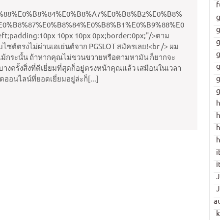
4
ใหญ่
f
JAN
9%88%E0%B8%84%E0%B8%A7%E0%B8%B2%E0%B8%
ปั่น
E0%B8%87%E0%B8%84%E0%B8%B1%E0%B9%88%E0
2566
แตก66
eft;padding:10px 10px 10px 0px;border:0px;"/>ตาม
pg
g
ไซต์ตรงไม่ผ่านเอเย่นต์จาก PGSLOT สมัครเลย!<br /> ผม
ใหม่
g
สล็อต
องใดๆแม้กระนั้น ถ้าหากคุณไม่ขวนขวายหรือตามหามัน ก็ยากจะ
ล่าสุด
างครั้งสิ่งที่ดีเยี่ยมที่สุดก็อยู่ตรงหน้าคุณแล้ว เสมือนในเวลา
แตก
Top
อนไลน์ที่ยอดเยี่ยมอยู่ล่ะก็[...]
ง่ายPG
84
ดาวน์โหลด
by
สมัคร
h
Tara
pg77slot
คา
i
สิ
i
โน
J
ออนไลน์
J
a
Top