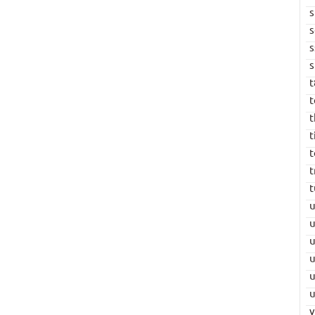
s
s
s
t
t
t
t
t
t
u
u
v