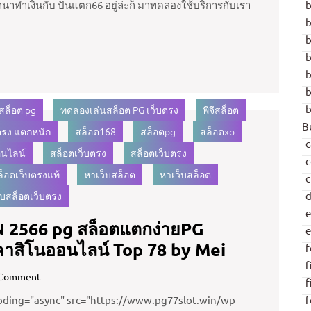
web
ทำเงินกับ ปั่นแตก66 อยู่ล่ะก็ มาทดลองใช้บริการกับเรา
b
ใหญ่
b
รวม
b
เว็บ
สล็อต
b
เว็บ
b
สล็อต pg
ทดลองเล่นสล็อต PG เว็บตรง
พีจีสล็อต
B
ตรง
บตรง แตกหนัก
สล็อต168
สล็อตpg
สล็อตxo
c
อัปเดต
อนไลน์
สล็อตเว็บตรง
สล็อตเว็บตรง
c
ใหม่
ล็อตเว็บตรงแท้
หาเว็บสล็อต
หาเว็บสล็อต
ล่าสุด
็บสล็อตเว็บตรง
d
เล่น
e
N 2566 pg สล็อตแตกง่ายPG
e
ก่อน
Pg
คาสิโนออนไลน์ Top 78 by Mei
f
ใคร
slot
f
พนัน
 Comment
f
pg77slot.
เว็บ
oding="async" src="https://www.pg77slot.win/wp-