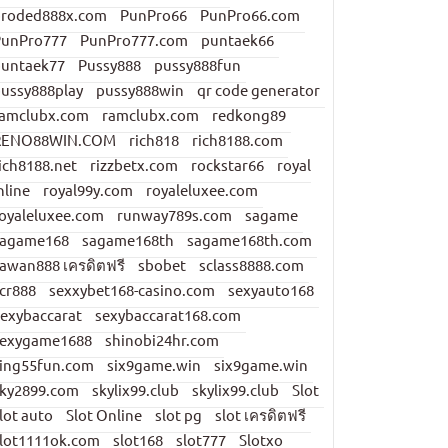
proded888x.com
PunPro66
PunPro66.com
PunPro777
PunPro777.com
puntaek66
puntaek77
Pussy888
pussy888fun
ussy888play
pussy888win
qr code generator
ramclubx.com
ramclubx.com
redkong89
RENO88WIN.COM
rich818
rich8188.com
ich8188.net
rizzbetx.com
rockstar66
royal
nline
royal99y.com
royaleluxee.com
oyaleluxee.com
runway789s.com
sagame
sagame168
sagame168th
sagame168th.com
awan888 เครดิตฟรี
sbobet
sclass8888.com
cr888
sexxybet168-casino.com
sexyauto168
exybaccarat
sexybaccarat168.com
sexygame1688
shinobi24hr.com
ing55fun.com
six9game.win
six9game.win
ky2899.com
skylix99.club
skylix99.club
Slot
lot auto
Slot Online
slot pg
slot เครดิตฟรี
lot1111ok.com
slot168
slot777
Slotxo