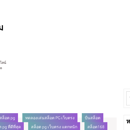
ม
ไลน์
to
ต
S
fo
สล็อต pg
ทดลองเล่นสล็อต PG เว็บตรง
ปั่นสล็อต
ห
 pg ที่ดีที่สุด
สล็อต pg เว็บตรง แตกหนัก
สล็อต168