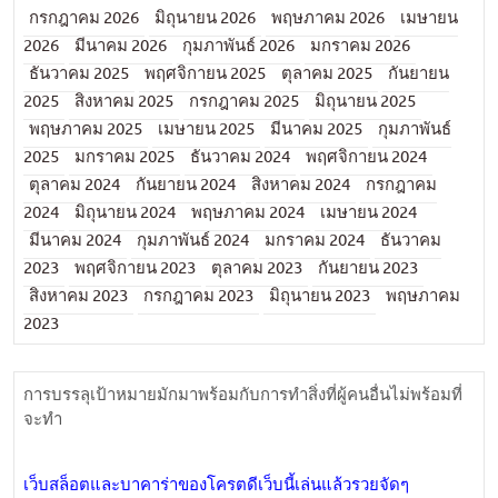
กรกฎาคม 2026
มิถุนายน 2026
พฤษภาคม 2026
เมษายน
2026
มีนาคม 2026
กุมภาพันธ์ 2026
มกราคม 2026
ธันวาคม 2025
พฤศจิกายน 2025
ตุลาคม 2025
กันยายน
2025
สิงหาคม 2025
กรกฎาคม 2025
มิถุนายน 2025
พฤษภาคม 2025
เมษายน 2025
มีนาคม 2025
กุมภาพันธ์
2025
มกราคม 2025
ธันวาคม 2024
พฤศจิกายน 2024
ตุลาคม 2024
กันยายน 2024
สิงหาคม 2024
กรกฎาคม
2024
มิถุนายน 2024
พฤษภาคม 2024
เมษายน 2024
มีนาคม 2024
กุมภาพันธ์ 2024
มกราคม 2024
ธันวาคม
2023
พฤศจิกายน 2023
ตุลาคม 2023
กันยายน 2023
สิงหาคม 2023
กรกฎาคม 2023
มิถุนายน 2023
พฤษภาคม
2023
การบรรลุเป้าหมายมักมาพร้อมกับการทำสิ่งที่ผู้คนอื่นไม่พร้อมที่
จะทำ
เว็บสล็อตและบาคาร่าของโครตดีเว็บนี้เล่นแล้วรวยจัดๆ