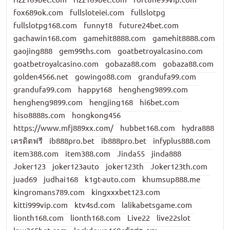
fox689ok.com
fullsloteiei.com
fullslotpg
fullslotpg168.com
funny18
future24bet.com
gachawin168.com
gamehit8888.com
gamehit8888.com
gaojing888
gem99ths.com
goatbetroyalcasino.com
goatbetroyalcasino.com
gobaza88.com
gobaza88.com
golden4566.net
gowingo88.com
grandufa99.com
grandufa99.com
happy168
hengheng9899.com
hengheng9899.com
hengjing168
hi6bet.com
hiso8888s.com
hongkong456
https://www.mfj889xx.com/
hubbet168.com
hydra888
เครดิตฟรี
ib888pro.bet
ib888pro.bet
infyplus888.com
item388.com
item388.com
Jinda55
jinda888
Joker123
joker123auto
joker123th
Joker123th.com
juad69
judhai168
k1gt-auto.com
khumsup888.me
kingromans789.com
kingxxxbet123.com
kitti999vip.com
ktv4sd.com
lalikabetsgame.com
lionth168.com
lionth168.com
Live22
live22slot