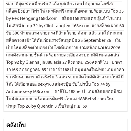
ชอบ ที่สุด ชวนเพื่อนรับ 2 เด้ง ยูสเดียว เล่นได้ทุกเกม ไลฟ์สด
สล็อต ยิงปลา กีฬา ไพ่ เครดิตฟรี เกมสล็อตหลายร้อยแบบ Top 35
by Rex Hengjing168d.com
สล็อต168 สายแตก ลุ้นกำไรแบบ
ไม่เสียฟีล Top 32 by Clint tangtem168e.com สายสล็อต ฝาก 60
รับ 300 ห้ามพลาด จ่ายตรง กี่ล้านก็จ่าย คัดมาแล้ว เล่นได้ทุกเกม
สล็อต168 เข้าให้ทัน ก่อนรางวัลหลุดมือ 25 September 26
เว็บ
เปิดใหม่ สล็อตเว็บตรง เว็บไซต์แตกง่าย รวมสล็อตน่าเล่น 2026
เกมดังจากค่ายชั้นนำ พร้อมรายละเอียดครบทุกมิติ ทดลองเล่น
Top 92 by Glenna jin888.asia 27 สิงหาคม 2569 คาสิโน
บาคา
ร่า168 7 กรกฎาคม 69 บาคาร่า168 เปิดมุมมองใหม่ของเกมบาคา
ร่า เซียนบาคาร่าตัวจริงรับ 3 แสน ระบบอัตโนมัติเจ้าแรก เว็บดี มี
โต๊ะให้เลือกเยอะ sexy168 สมัครปุ๊บ รับโปรปั๊บ Top 74 by
Antoine sexy168c.com
คาสิโน 188betth เกมสล็อตยอดนิยม
โบนัสแตกบ่อย พร้อมเครดิตฟรี เว็บแม่ 188Bets4.com ใหม่
ล่าสุด Top 26 by Quentin 3 เว็บใหญ่ ก.ย. 69
คลังเก็บ