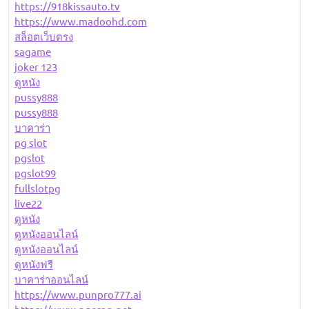
https://918kissauto.tv
https://www.madoohd.com
สล็อตเว็บตรง
sagame
joker 123
ดูหนัง
pussy888
pussy888
บาคาร่า
pg slot
pgslot
pgslot99
fullslotpg
live22
ดูหนัง
ดูหนังออนไลน์
ดูหนังออนไลน์
ดูหนังฟรี
บาคาร่าออนไลน์
https://www.punpro777.ai