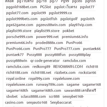
สล็อต
pg เว็บตรง
pg718
pg77
Pg99
pgceo
pgfish
pggold168bet.com
PGSlot
pgslot เว็บตรง
pgslot77
pgslot77.com
pgslot99
pgslot9999.co
pgslot999bets.com
pgslotfish
pgslotgolf
pgslotth
pgx62game.com
pgzeus88win.com
play97vip.com
playlist99.store
playlist99.store
pokbet
porsche999.com
power999.net
premium66.info
premium66.info
proded888x.com
PunPro66
PunPro66.com
PunPro777
PunPro777.com
puntaek66
puntaek77
Pussy888
pussy888fun
pussy888play
pussy888win
qr code generator
ramclubx.com
ramclubx.com
redkong89
RENO88WIN.COM
rich818
rich8188.com
rich8188.net
rizzbetx.com
rockstar66
royal online
royal99y.com
royaleluxee.com
royaleluxee.com
runway789s.com
sagame
sagame168
sagame168th
sagame168th.com
sawan888 เครดิตฟรี
sbobet
sclass8888.com
scr888
sexxybet168-
casino.com
sexyauto168
Sexybaccarat