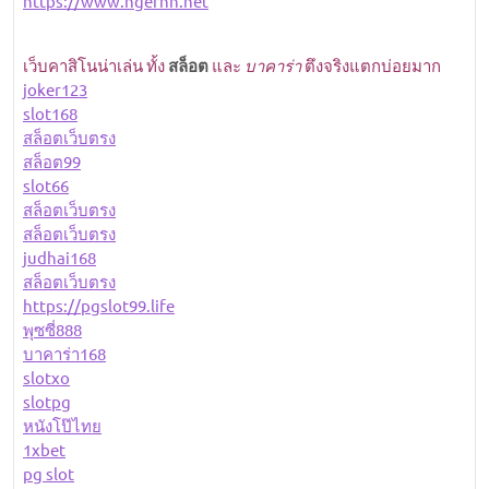
https://www.ngernn.net
เว็บคาสิโนน่าเล่น ทั้ง
สล็อต
และ
บาคาร่า
ตึงจริงแตกบ่อยมาก
joker123
slot168
สล็อตเว็บตรง
สล็อต99
slot66
สล็อตเว็บตรง
สล็อตเว็บตรง
judhai168
สล็อตเว็บตรง
https://pgslot99.life
พุซซี่888
บาคาร่า168
slotxo
slotpg
หนังโป๊ไทย
1xbet
pg slot