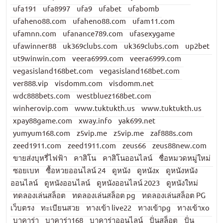
ufa191
ufa8997
ufa9
ufabet
ufabomb
ufaheno88.com
ufaheno88.com
ufam11.com
ufamnn.com
ufanance789.com
ufasexygame
ufawinner88
uk369clubs.com
uk369clubs.com
up2bet
ut9winwin.com
veera6999.com
veera6999.com
vegasisland168bet.com
vegasisland168bet.com
ver888.vip
visdomm.com
visdomm.net
wdc888bets.com
westbluez168bet.com
winherovip.com
www.tuktukth.us
www.tuktukth.us
xpay88game.com
xway.info
yak699.net
yumyum168.com
z5vip.me
z5vip.me
zaf888s.com
zeed1911.com
zeed1911.com
zeus66
zeus88new.com
ขายส่งบุหรี่ไฟฟ้า
คาสิโน
คาสิโนออนไลน์
ชื่อหมวดหมู่ใหม่
ซอยเบท
ซื้อหวยออนไลน์ 24
ดูหนัง
ดูหนังx
ดูหนังหนัง
ออนไลน์
ดูหนังออนไลน์
ดูหนังออนไลน์ 2023
ดูหนังใหม่
ทดลองเล่นสล็อต
ทดลองเล่นสล็อต pg
ทดลองเล่นสล็อต PG
เว็บตรง
ทะเบียนสวย
ทางเข้า live22
ทางเข้าpg
ทางเข้าxo
บาคาร่า
บาคาร่า168
บาคาร่าออนไลน์
ปั่นสล็อต
ปั่น