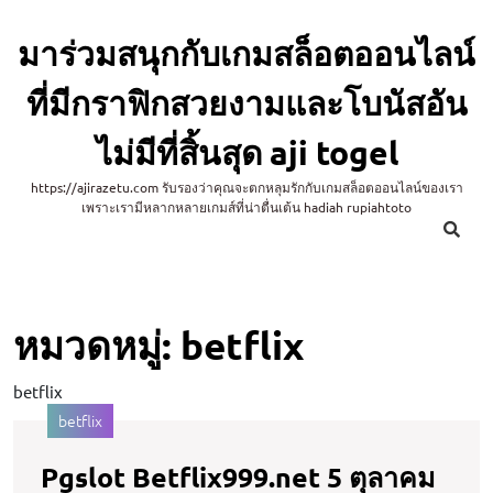
Skip
มาร่วมสนุกกับเกมสล็อตออนไลน์
to
content
ที่มีกราฟิกสวยงามและโบนัสอัน
ไม่มีที่สิ้นสุด aji togel
https://ajirazetu.com รับรองว่าคุณจะตกหลุมรักกับเกมสล็อตออนไลน์ของเรา
เพราะเรามีหลากหลายเกมส์ที่น่าตื่นเต้น hadiah rupiahtoto
หมวดหมู่:
betflix
betflix
betflix
Pgslot Betflix999.net 5 ตุลาคม