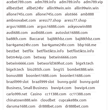
acebet789.com
adm789.info
adm789.info
adm789.vip
allbestbet
allbet24hr
allin99win.win
allin99win.win
allone745s.com
allone745s.com
alot666
amb888
ambnovabet.com
aress77.shop
aress77.shop
argus16888.com
argus16888.com
askyouwin888
audi688.com
audi688.com
autoslot16888.com
ba88th.com
Baccarat
baj88thbz.com
baj88thbz.com
bar4game24hr.com
bar4game24hr.com
bbp168.me
bestbet
betflix
betflixtikto.info
betflixtikto.info
betm4vip.com
betway
betwin6666.com
betwin6666.com
betworld369hot.com
bigx9.tech
bigx9.tech
bio285th.com
bng55
bombet888.win
bonus888
boonlert1688.com
boonlert1688.com
brazil999 slot
brazil999 slot
bunny.gold
bunny.gold
Business, Small Business
bwvip4.com
bwvip4.com
carlo999.net
Casino
cc11388.com
cc11388.com
chinatown888.win
cloudbet
cupcake88x.com
daruma1688.com
dr888bet.com
dr888bet.com