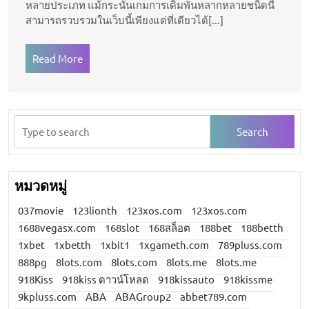
หลายประเภท แม้กระนั้นเกมการเดิมพันหลากหลายชนิดนี้
เว็บ
สามารถรวบรวมในเว็บนี้เพียงแต่ที่เดียวได้[...]
เปิด
ใหม่
Read
Read More
pgslot99
More
ทดลอง
เล่น
Search
Top
for:
39
by
หมวดหมู่
Wiley
037movie
123lionth
123xos.com
123xos.com
1688vegasx.com
168slot
168สล็อต
188bet
188betth
1xbet
1xbetth
1xbit1
1xgameth.com
789pluss.com
888pg
8lots.com
8lots.com
8lots.me
8lots.me
918Kiss
918kiss ดาวน์โหลด
918kissauto
918kissme
9kpluss.com
ABA
ABAGroup2
abbet789.com