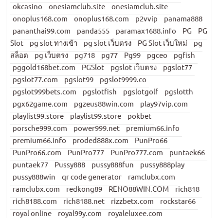
okcasino
onesiamclub.site
onesiamclub.site
onoplus168.com
onoplus168.com
p2vvip
panama888
pananthai99.com
panda555
paramax1688.info
PG
PG
Slot
pg slot ทางเข้า
pg slot เว็บตรง
PG Slot เว็บใหม่
pg
สล็อต
pg เว็บตรง
pg718
pg77
Pg99
pgceo
pgfish
pggold168bet.com
PGSlot
pgslot เว็บตรง
pgslot77
pgslot77.com
pgslot99
pgslot9999.co
pgslot999bets.com
pgslotfish
pgslotgolf
pgslotth
pgx62game.com
pgzeus88win.com
play97vip.com
playlist99.store
playlist99.store
pokbet
porsche999.com
power999.net
premium66.info
premium66.info
proded888x.com
PunPro66
PunPro66.com
PunPro777
PunPro777.com
puntaek66
puntaek77
Pussy888
pussy888fun
pussy888play
pussy888win
qr code generator
ramclubx.com
ramclubx.com
redkong89
RENO88WIN.COM
rich818
rich8188.com
rich8188.net
rizzbetx.com
rockstar66
royal online
royal99y.com
royaleluxee.com