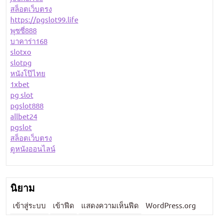
สล็อตเว็บตรง
https://pgslot99.life
พุซซี่888
บาคาร่า168
slotxo
slotpg
หนังโป๊ไทย
1xbet
pg slot
pgslot888
allbet24
pgslot
สล็อตเว็บตรง
ดูหนังออนไลน์
นิยาม
เข้าสู่ระบบ
เข้าฟีด
แสดงความเห็นฟีด
WordPress.org