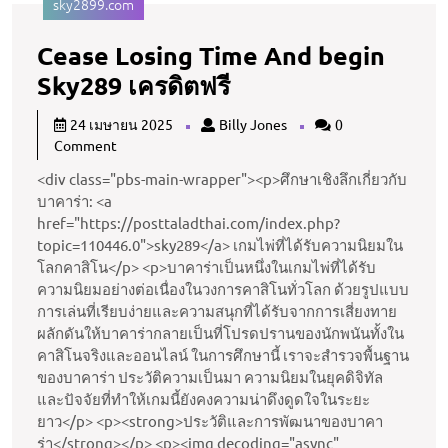
sky2899.com
บ่อย
ช่วย
Cease Losing Time And begin
ตัดสิน
Cease
Sky289 เครดิตฟรี
ใจ
Losing
24
Billy
24 เมษายน 2025
Billy Jones
0
ก่อน
Time
เมษายน
Jones
Comment
เข้า
2025
And
<div class="pbs-main-wrapper"><p>ศึกษาเชิงลึกเกี่ยวกับ
เล่น
begin
บาคาร่า: <a
ได้
href="https://posttaladthai.com/index.php?
Sky289
topic=110446.0">sky289</a> เกมไพ่ที่ได้รับความนิยมใน
แม่นยำ
เครดิต
โลกคาสิโน</p> <p>บาคาร่าเป็นหนึ่งในเกมไพ่ที่ได้รับ
Top
ฟรี
ความนิยมอย่างต่อเนื่องในวงการคาสิโนทั่วโลก ด้วยรูปแบบ
9
การเล่นที่เรียบง่ายและความสนุกที่ได้รับจากการเสี่ยงทาย
ผลักดันให้บาคาร่ากลายเป็นที่โปรดปรานของนักพนันทั้งใน
by
คาสิโนจริงและออนไลน์ ในการศึกษานี้ เราจะสำรวจพื้นฐาน
Florida
ของบาคาร่า ประวัติความเป็นมา ความนิยมในยุคดิจิทัล
และปัจจัยที่ทำให้เกมนี้ยังคงความน่าดึงดูดใจในระยะ
ยาว</p> <p><strong>ประวัติและการพัฒนาของบาคา
ร่า</strong></p> <p><img decoding="async"