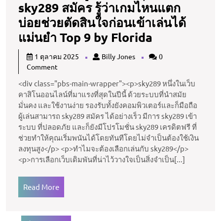
sky289 สมัคร รู้ว่าเกมไหนแตก
บ่อยช่วยตัดสินใจก่อนเข้าเล่นได้
sky289
แม่นยำ Top 9 by Florida
เข้า
1
Billy
1 ตุลาคม 2025
Billy Jones
0
สู่
ตุลาคม
Jones
Comment
2025
ระบบ
<div class="pbs-main-wrapper"><p>sky289 หนึ่งในเว็บ
26
คาสิโนออนไลน์ที่มาแรงที่สุดในปีนี้ ด้วยระบบที่นำสมัย
มั่นคง และใช้งานง่าย รองรับทั้งยังคอมพิวเตอร์และก็มือถือ
ตุลาคม
ผู้เล่นสามารถ sky289 สมัคร ได้อย่างเร็ว มีการ sky289 เข้า
sky289
ระบบ ที่ปลอดภัย และก็ยังมีโปรโมชั่น sky289 เครดิตฟรี ที่
สมัคร
ช่วยทำให้คุณเริ่มพนันได้โดยทันทีโดยไม่จำเป็นต้องใช้เงิน
ลงทุนสูง</p> <p>ทำไมจะต้องเลือกเล่นกับ sky289</p>
รู้
<p>การเลือกเว็บเดิมพันที่น่าไว้วางใจเป็นสิ่งจำเป็น[...]
ว่า
เกม
Read
Read More
ไหน
More
แตก