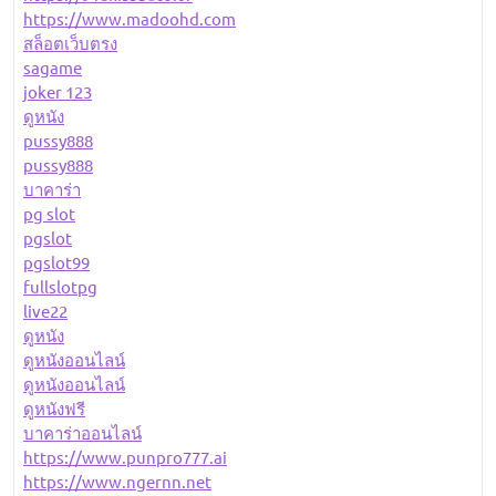
https://www.madoohd.com
สล็อตเว็บตรง
sagame
joker 123
ดูหนัง
pussy888
pussy888
บาคาร่า
pg slot
pgslot
pgslot99
fullslotpg
live22
ดูหนัง
ดูหนังออนไลน์
ดูหนังออนไลน์
ดูหนังฟรี
บาคาร่าออนไลน์
https://www.punpro777.ai
https://www.ngernn.net