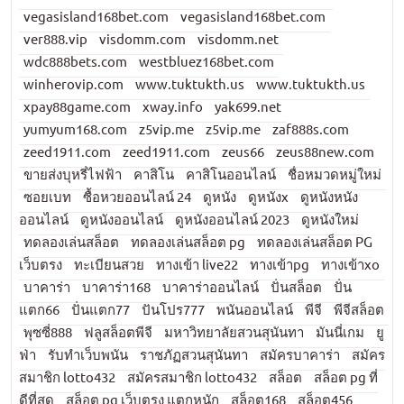
vegasisland168bet.com
vegasisland168bet.com
ver888.vip
visdomm.com
visdomm.net
wdc888bets.com
westbluez168bet.com
winherovip.com
www.tuktukth.us
www.tuktukth.us
xpay88game.com
xway.info
yak699.net
yumyum168.com
z5vip.me
z5vip.me
zaf888s.com
zeed1911.com
zeed1911.com
zeus66
zeus88new.com
ขายส่งบุหรี่ไฟฟ้า
คาสิโน
คาสิโนออนไลน์
ชื่อหมวดหมู่ใหม่
ซอยเบท
ซื้อหวยออนไลน์ 24
ดูหนัง
ดูหนังx
ดูหนังหนัง
ออนไลน์
ดูหนังออนไลน์
ดูหนังออนไลน์ 2023
ดูหนังใหม่
ทดลองเล่นสล็อต
ทดลองเล่นสล็อต pg
ทดลองเล่นสล็อต PG
เว็บตรง
ทะเบียนสวย
ทางเข้า live22
ทางเข้าpg
ทางเข้าxo
บาคาร่า
บาคาร่า168
บาคาร่าออนไลน์
ปั่นสล็อต
ปั่น
แตก66
ปั่นแตก77
ปันโปร777
พนันออนไลน์
พีจี
พีจีสล็อต
พุซซี่888
ฟลูสล็อตพีจี
มหาวิทยาลัยสวนสุนันทา
มันนี่เกม
ยู
ฟ่า
รับทำเว็บพนัน
ราชภัฏสวนสุนันทา
สมัครบาคาร่า
สมัคร
สมาชิก lotto432
สมัครสมาชิก lotto432
สล็อต
สล็อต pg ที่
ดีที่สุด
สล็อต pg เว็บตรง แตกหนัก
สล็อต168
สล็อต456