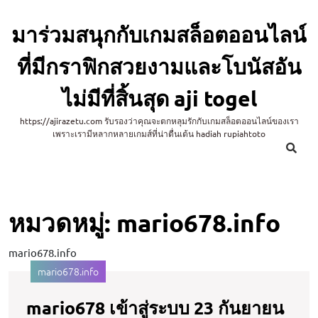
Skip
มาร่วมสนุกกับเกมสล็อตออนไลน์
to
content
ที่มีกราฟิกสวยงามและโบนัสอัน
ไม่มีที่สิ้นสุด aji togel
https://ajirazetu.com รับรองว่าคุณจะตกหลุมรักกับเกมสล็อตออนไลน์ของเรา
เพราะเรามีหลากหลายเกมส์ที่น่าตื่นเต้น hadiah rupiahtoto
หมวดหมู่:
mario678.info
mario678.info
mario678.info
mario678 เข้าสู่ระบบ 23 กันยายน