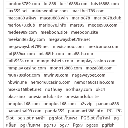
london6789.com
lot888
luis16888.com
luis16888.com
lux555.net
m4newonline.com
mac1bet789.com
macau69 สมัคร
macau888.win
mario678
mario678.club
mario678.club
mario678.info
mars95
medee989.com
medee989.com
meeboon.site
meeboon.site
meekin365day.com
megawaysbet789.net
megawaysbet789.net
mexicanoo.com
mexicanoo.com
mfj889xx.com
mia88th.com
mia88th.com
mib555s.com
mmgoldsbets.com
mmplay-casino.com
mmplay-casino.com
mono16888.com
moza888.com
mun789slot.com
mwin9s.com
nagawaybet.com
nbwin.me
nemo168casino.com
nemo168casino.com
niseko168bet.net
no1huay
no1huay.com
okc4
okcasino
onesiamclub.site
onesiamclub.site
onoplus168.com
onoplus168.com
p2vvip
panama888
pananthai99.com
panda555
paramax1688.info
PG
PG
Slot
pg slot ทางเข้า
pg slot เว็บตรง
PG Slot เว็บใหม่
pg
สล็อต
pg เว็บตรง
pg718
pg77
Pg99
pgceo
pgfish