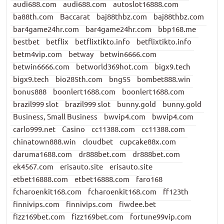
audi688.com
audi688.com
autoslot16888.com
Top
ba88th.com
Baccarat
baj88thbz.com
baj88thbz.com
65
bar4game24hr.com
bar4game24hr.com
bbp168.me
by
bestbet
betflix
betflixtikto.info
betflixtikto.info
Summer
betm4vip.com
betway
betwin6666.com
betwin6666.com
betworld369hot.com
bigx9.tech
bigx9.tech
bio285th.com
bng55
bombet888.win
bonus888
boonlert1688.com
boonlert1688.com
brazil999 slot
brazil999 slot
bunny.gold
bunny.gold
Business, Small Business
bwvip4.com
bwvip4.com
carlo999.net
Casino
cc11388.com
cc11388.com
chinatown888.win
cloudbet
cupcake88x.com
daruma1688.com
dr888bet.com
dr888bet.com
ek4567.com
erisauto.site
erisauto.site
etbet16888.com
etbet16888.com
faro168
fcharoenkit168.com
fcharoenkit168.com
ff123th
finnivips.com
finnivips.com
fiwdee.bet
fizz169bet.com
fizz169bet.com
fortune99vip.com