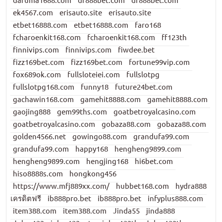
ek4567.com
erisauto.site
erisauto.site
etbet16888.com
etbet16888.com
faro168
fcharoenkit168.com
fcharoenkit168.com
ff123th
finnivips.com
finnivips.com
fiwdee.bet
fizz169bet.com
fizz169bet.com
fortune99vip.com
fox689ok.com
fullsloteiei.com
fullslotpg
fullslotpg168.com
funny18
future24bet.com
gachawin168.com
gamehit8888.com
gamehit8888.com
gaojing888
gem99ths.com
goatbetroyalcasino.com
goatbetroyalcasino.com
gobaza88.com
gobaza88.com
golden4566.net
gowingo88.com
grandufa99.com
grandufa99.com
happy168
hengheng9899.com
hengheng9899.com
hengjing168
hi6bet.com
hiso8888s.com
hongkong456
https://www.mfj889xx.com/
hubbet168.com
hydra888
เครดิตฟรี
ib888pro.bet
ib888pro.bet
infyplus888.com
item388.com
item388.com
Jinda55
jinda888