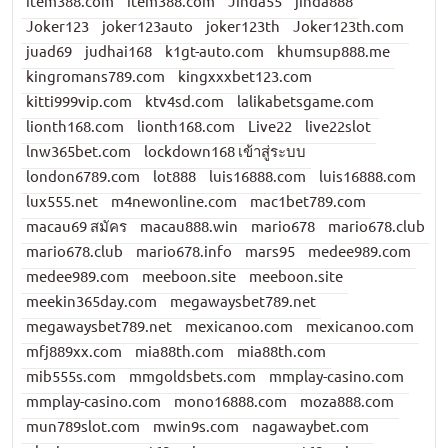
item388.com
item388.com
Jinda55
jinda888
Joker123
joker123auto
joker123th
Joker123th.com
juad69
judhai168
k1gt-auto.com
khumsup888.me
kingromans789.com
kingxxxbet123.com
kitti999vip.com
ktv4sd.com
lalikabetsgame.com
lionth168.com
lionth168.com
Live22
live22slot
lnw365bet.com
lockdown168 เข้าสู่ระบบ
london6789.com
lot888
luis16888.com
luis16888.com
lux555.net
m4newonline.com
mac1bet789.com
macau69 สมัคร
macau888.win
mario678
mario678.club
mario678.club
mario678.info
mars95
medee989.com
medee989.com
meeboon.site
meeboon.site
meekin365day.com
megawaysbet789.net
megawaysbet789.net
mexicanoo.com
mexicanoo.com
mfj889xx.com
mia88th.com
mia88th.com
mib555s.com
mmgoldsbets.com
mmplay-casino.com
mmplay-casino.com
mono16888.com
moza888.com
mun789slot.com
mwin9s.com
nagawaybet.com