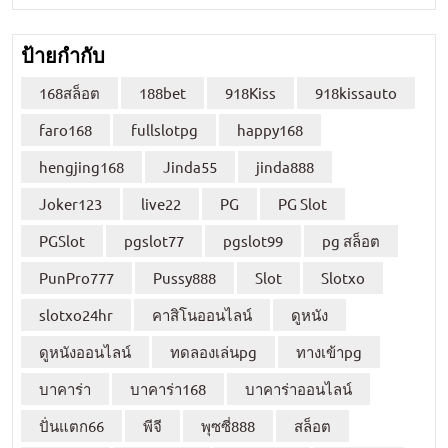
ป้ายกำกับ
168สล็อต
188bet
918Kiss
918kissauto
faro168
fullslotpg
happy168
hengjing168
Jinda55
jinda888
Joker123
live22
PG
PG Slot
PGSlot
pgslot77
pgslot99
pg สล็อต
PunPro777
Pussy888
Slot
Slotxo
slotxo24hr
คาสิโนออนไลน์
ดูหนัง
ดูหนังออนไลน์
ทดลองเล่นpg
ทางเข้าpg
บาคาร่า
บาคาร่า168
บาคาร่าออนไลน์
ปั่นแตก66
พีจี
พุซซี่888
สล็อต