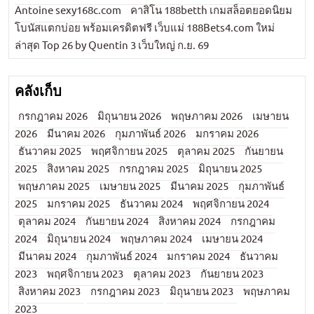
Antoine sexy168c.com
คาสิโน 188betth เกมสล็อตยอดนิยม
โบนัสแตกบ่อย พร้อมเครดิตฟรี เว็บแม่ 188Bets4.com ใหม่
ล่าสุด Top 26 by Quentin 3 เว็บใหญ่ ก.ย. 69
คลังเก็บ
กรกฎาคม 2026
มิถุนายน 2026
พฤษภาคม 2026
เมษายน
2026
มีนาคม 2026
กุมภาพันธ์ 2026
มกราคม 2026
ธันวาคม 2025
พฤศจิกายน 2025
ตุลาคม 2025
กันยายน
2025
สิงหาคม 2025
กรกฎาคม 2025
มิถุนายน 2025
พฤษภาคม 2025
เมษายน 2025
มีนาคม 2025
กุมภาพันธ์
2025
มกราคม 2025
ธันวาคม 2024
พฤศจิกายน 2024
ตุลาคม 2024
กันยายน 2024
สิงหาคม 2024
กรกฎาคม
2024
มิถุนายน 2024
พฤษภาคม 2024
เมษายน 2024
มีนาคม 2024
กุมภาพันธ์ 2024
มกราคม 2024
ธันวาคม
2023
พฤศจิกายน 2023
ตุลาคม 2023
กันยายน 2023
สิงหาคม 2023
กรกฎาคม 2023
มิถุนายน 2023
พฤษภาคม
2023