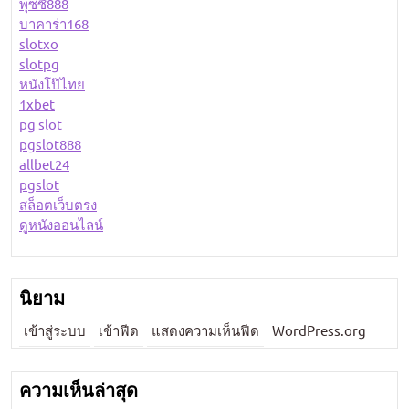
พุซซี่888
บาคาร่า168
slotxo
slotpg
หนังโป๊ไทย
1xbet
pg slot
pgslot888
allbet24
pgslot
สล็อตเว็บตรง
ดูหนังออนไลน์
นิยาม
เข้าสู่ระบบ
เข้าฟีด
แสดงความเห็นฟีด
WordPress.org
ความเห็นล่าสุด