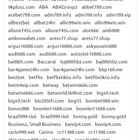
Hor
9kpluss.com
ABA
ABAGroup2
abbet789.com
acebet789.com
adm789.info
adm789.info
adm789.vip
allbestbet
allbet24hr
allin99win.win
allin99win.win
allone745s.com
allone745s.com
alot666
amb888
ambnovabet.com
aress77.shop
aress77.shop
argus16888.com
argus16888.com
askyouwin888
audi688.com
audi688.com
autoslot16888.com
ba88th.com
Baccarat
baj88thbz.com
baj88thbz.com
bar4game24hr.com
bar4game24hr.com
bbp168.me
bestbet
betflix
betflixtikto.info
betflixtikto.info
betm4vip.com
betway
betwin6666.com
betwin6666.com
betworld369hot.com
bigx9.tech
bigx9.tech
bio285th.com
bng55
bombet888.win
bonus888
boonlert1688.com
boonlert1688.com
brazil999 slot
brazil999 slot
bunny.gold
bunny.gold
Business, Small Business
bwvip4.com
bwvip4.com
carlo999.net
Casino
cc11388.com
cc11388.com
chinatown888.win
cloudbet
cupcake88x.com