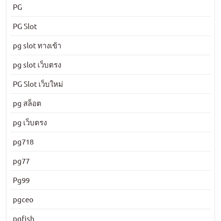
PG
PG Slot
pg slot ทางเข้า
pg slot เว็บตรง
PG Slot เว็บใหม่
pg สล็อต
pg เว็บตรง
pg718
pg77
Pg99
pgceo
pgfish