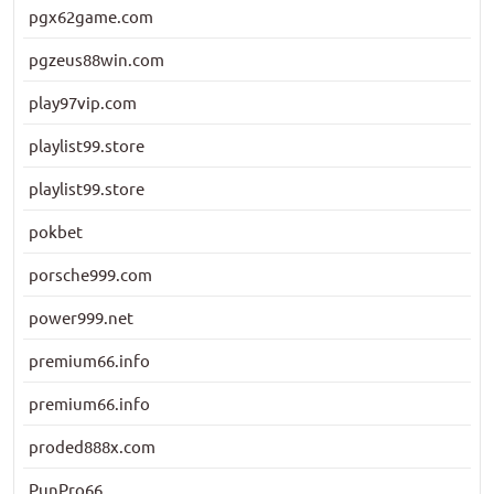
pgx62game.com
pgzeus88win.com
play97vip.com
playlist99.store
playlist99.store
pokbet
porsche999.com
power999.net
premium66.info
premium66.info
proded888x.com
PunPro66