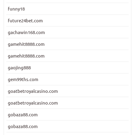
funny18
future24bet.com
gachawin168.com
gamehit8888.com
gamehit8888.com
gaojing888
gem99ths.com
goatbetroyalcasino.com
goatbetroyalcasino.com
gobaza88.com
gobaza88.com