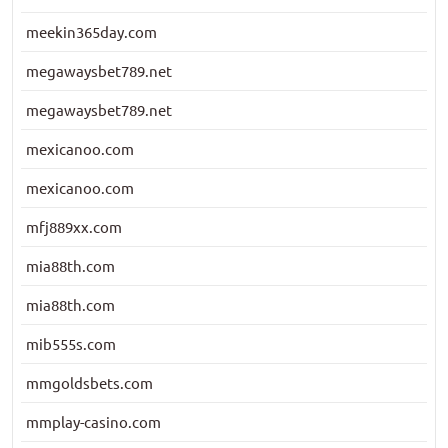
meekin365day.com
megawaysbet789.net
megawaysbet789.net
mexicanoo.com
mexicanoo.com
mfj889xx.com
mia88th.com
mia88th.com
mib555s.com
mmgoldsbets.com
mmplay-casino.com