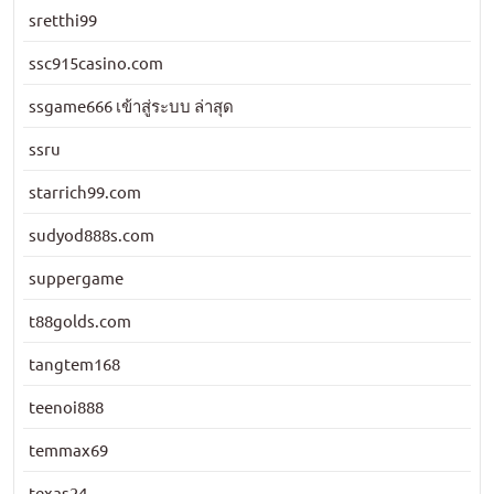
sretthi99
ssc915casino.com
ssgame666 เข้าสู่ระบบ ล่าสุด
ssru
starrich99.com
sudyod888s.com
suppergame
t88golds.com
tangtem168
teenoi888
temmax69
texas24