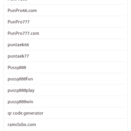
PunPro66.com
PunPro777
PunPro777.com
puntaek66
puntaek77
Pussy888
pussy888fun
pussy888play
pussy888win
qr code generator
ramclubx.com