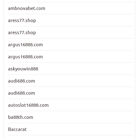
ambnovabet.com
aress77.shop
aress77.shop
argus16888.com
argus16888.com
askyouwin888
audi688.com
audi688.com
autoslot16888.com
ba88th.com
Baccarat