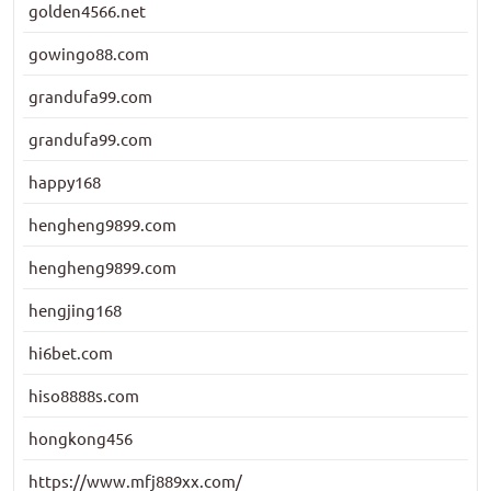
golden4566.net
gowingo88.com
grandufa99.com
grandufa99.com
happy168
hengheng9899.com
hengheng9899.com
hengjing168
hi6bet.com
hiso8888s.com
hongkong456
https://www.mfj889xx.com/