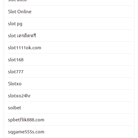
Slot Online
slot pg
slot เครดิตฟรี
slot1111ok.com
slot168
slot777
Slotxo
slotxo24hr
soibet
spbetflik888.com
sqgame555s.com