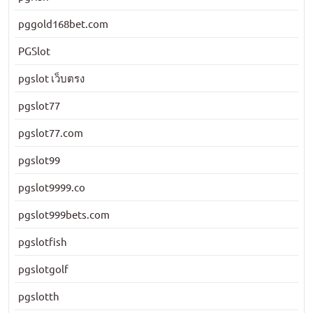
pggold168bet.com
PGSlot
pgslot เว็บตรง
pgslot77
pgslot77.com
pgslot99
pgslot9999.co
pgslot999bets.com
pgslotfish
pgslotgolf
pgslotth