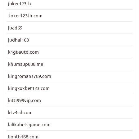
joker123th
Joker123th.com
juad69
judhai168
k1gt-auto.com
khumsup888.me
kingromans789.com
kingxxxbet123.com
kitti999vip.com
ktv4sd.com
lalikabetsgame.com
lionth168.com