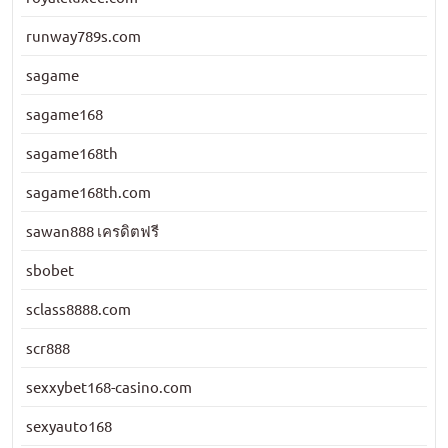
runway789s.com
sagame
sagame168
sagame168th
sagame168th.com
sawan888 เครดิตฟรี
sbobet
sclass8888.com
scr888
sexxybet168-casino.com
sexyauto168