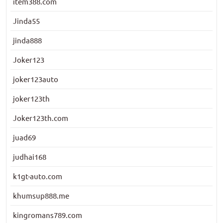
item388.com
Jinda55
jinda888
Joker123
joker123auto
joker123th
Joker123th.com
juad69
judhai168
k1gt-auto.com
khumsup888.me
kingromans789.com