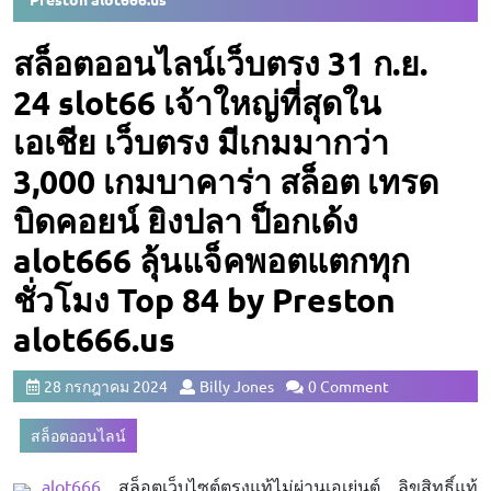
สล็อตออนไลน์เว็บตรง 31 ก.ย.
24 slot66 เจ้าใหญ่ที่สุดใน
เอเชีย เว็บตรง มีเกมมากว่า
3,000 เกมบาคาร่า สล็อต เทรด
บิดคอยน์ ยิงปลา ป็อกเด้ง
alot666 ลุ้นแจ็คพอตแตกทุก
ชั่วโมง Top 84 by Preston
alot666.us
28
Billy
28 กรกฎาคม 2024
Billy Jones
0 Comment
กรกฎาคม
Jones
2024
สล็อตออนไลน์
alot666
สล็อตเว็บไซต์ตรงแท้ไม่ผ่านเอเย่นต์ ลิขสิทธิ์แท้