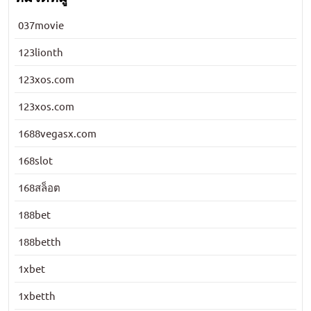
pg77slot
ช.ม.
คา
037movie
โบนัส
สิ
สูง
123lionth
โน
ทดลอง
ออนไลน์
123xos.com
เล่น
Top
ฟรี
123xos.com
78
สล็อต
by
1688vegasx.com
สุด
Mei
มันส์
168slot
สมจริง
168สล็อต
ลงทุน
น้อย
188bet
Top
188betth
47
by
1xbet
Maik
1xbetth