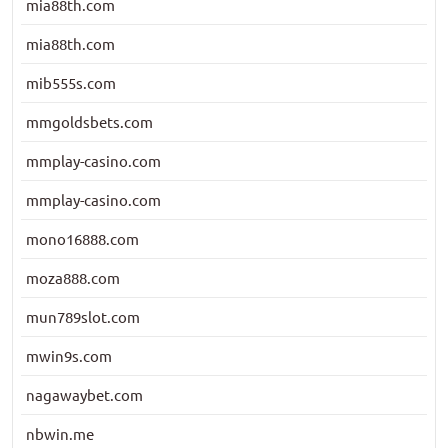
mia88th.com
mia88th.com
mib555s.com
mmgoldsbets.com
mmplay-casino.com
mmplay-casino.com
mono16888.com
moza888.com
mun789slot.com
mwin9s.com
nagawaybet.com
nbwin.me