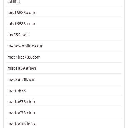
lot888
luis16888.com
luis16888.com
lux555.net
m4newonline.com
mac1bet789.com
macau69 สมัคร
macau888.win
mario678
mario678.club
mario678.club
mario678.info