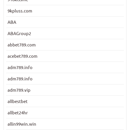
9kpluss.com
ABA
ABAGroup2
abbet789.com
acebet789.com
adm789.info
adm789.info
adm789.vip
allbestbet
allbet24hr
allin99win.win