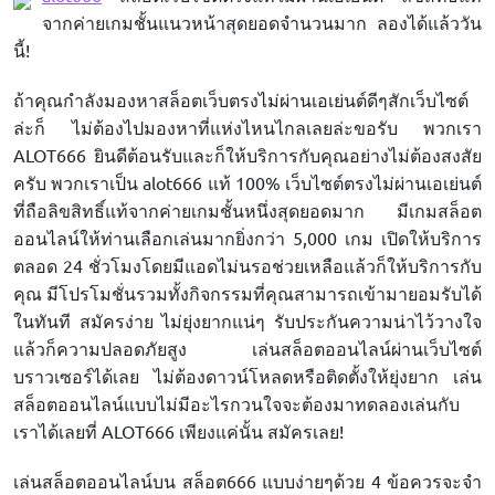
จากค่ายเกมชั้นแนวหน้าสุดยอดจำนวนมาก ลองได้แล้ววัน
นี้!
ถ้าคุณกำลังมองหาสล็อตเว็บตรงไม่ผ่านเอเย่นต์ดีๆสักเว็บไซต์
ล่ะก็ ไม่ต้องไปมองหาที่แห่งไหนไกลเลยล่ะขอรับ พวกเรา
ALOT666 ยินดีต้อนรับและก็ให้บริการกับคุณอย่างไม่ต้องสงสัย
ครับ พวกเราเป็น alot666 แท้ 100% เว็บไซต์ตรงไม่ผ่านเอเย่นต์
ที่ถือลิขสิทธิ์แท้จากค่ายเกมชั้นหนึ่งสุดยอดมาก มีเกมสล็อต
ออนไลน์ให้ท่านเลือกเล่นมากยิ่งกว่า 5,000 เกม เปิดให้บริการ
ตลอด 24 ชั่วโมงโดยมีแอดไม่นรอช่วยเหลือแล้วก็ให้บริการกับ
คุณ มีโปรโมชั่นรวมทั้งกิจกรรมที่คุณสามารถเข้ามายอมรับได้
ในทันที สมัครง่าย ไม่ยุ่งยากแน่ๆ รับประกันความน่าไว้วางใจ
แล้วก็ความปลอดภัยสูง เล่นสล็อตออนไลน์ผ่านเว็บไซต์
บราวเซอร์ได้เลย ไม่ต้องดาวน์โหลดหรือติดตั้งให้ยุ่งยาก เล่น
สล็อตออนไลน์แบบไม่มีอะไรกวนใจจะต้องมาทดลองเล่นกับ
เราได้เลยที่ ALOT666 เพียงแค่นั้น สมัครเลย!
เล่นสล็อตออนไลน์บน สล็อต666 แบบง่ายๆด้วย 4 ข้อควรจะจำ