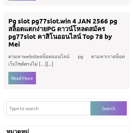
More
ออนไลน์
สล็อต
เว็บ
ออ
Pg slot pg77slot.win 4 JAN 2566 pg
เดิม
โต้
สล็อตแตกง่ายPG ดาวน์โหลดสมัคร
พัน
m.Sretthi99.bet
pg77slot คาสิโนออนไลน์ Top 78 by
ออนไลน์
11
Pg
Mei
น่า
slot
เชื่อ
ตามหาwebsiteสล็อตออนไลน์ pg ตามหาเราสล็อต
pg77slot.win
ถือ
เว็บไซต์ตรงไม่ […][...]
4
ที่สุด
JAN
เล่น
Read
Read More
2566
เกม
More
pg
สล็อตpg
สล็อต
พร้อม
Search
แตก
ให้
for:
ง่ายPG
คำ
ดาวน์โหลด
ปรึกษา
สมัคร
24
หมวดหมู่