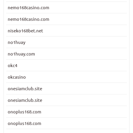
nemo168casino.com
nemo168casino.com
niseko168bet.net
no1huay
no1huay.com
okc4
okcasino
onesiamclub.site
onesiamclub.site
onoplus168.com
onoplus168.com