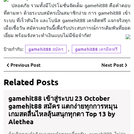
ปลอดภัย รวมทั้งมีโปรโมชั่นจัดเต็ม gamehit88 คือคำตอบ
ที่ตามหา ด้วยระบบสมัครเป็นสมาชิกง่าย การ gamehit88 เข้า
ระบบ ที่เร็วทันใจ และโบนัส gamehit88 เครดิตฟรี แจกจริงทุก
เมื่อเชื่อวัน สมัครเลยวันนี้เพื่อรับประสบการณ์การเดิมพันที่ยอด
เยี่ยม พร้อมจังหวะทำเงินแบบไม่มีข้อจำกัด!
ป้ายกำกับ:
gamehit88 สมัคร
,
gamehit88 เครดิตฟรี
แนะแนว
Previous
Ne
Previous Post
Next Post
เรื่อง
Post
Po
Related Posts
gamehit88 เข้าสู่ระบบ 23 October
gamehit88 สมัคร แตกง่ายทุกการหมุน
เกมสดลื่นไหลลุ้นสนุกทุกตา Top 13 by
gamehit88
Alethea
เข้า
ถ้าเกิดคุณกำลังมองหาคำตอบเกี่ยวกับ gamehit88 ไม่ว่า