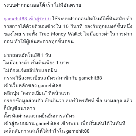
ระบบฝากถอนออโต้ เร็ว ไม่มีอันตราย
gamehit88 เข้าสู่ระบบ
ใช้ระบบฝากถอนอัตโนมัติที่ทันสมัย ทำ
รายการได้ด้วยตัวเองข้างใน 10 วินาที รองรับทุกแบงค์ชั้นหนึ่ง
ของไทย รวมทั้ง True Money Wallet ไม่มีอย่างต่ำในการฝาก
ถอน ทำให้ผู้เล่นสะดวกทุกขั้นตอน
ฝากถอนอัตโนมัติ 1 วัน
ไม่มีอย่างต่ำ เริ่มต้นเพียง 1 บาท
ไม่ต้องแจ้งสลิปกับแอดมิน
กรรมวิธีลงทะเบียนสมัครสมาชิกกับ gamehit88
เข้าเว็บหลักของ gamehit88
คลิกปุ่ม “ลงทะเบียน” ที่หน้าแรก
กรอกข้อมูลส่วนตัว เป็นต้นว่า เบอร์โทรศัพท์ ชื่อ-นามสกุล แล้ว
ก็บัญชีธนาคาร
ตั้งรหัสผ่านและกดยืนยันการสมัคร
เข้าสู่ระบบผ่าน gamehit88 เข้าระบบ เพื่อเริ่มเล่นได้ในทันที
เคล็ดลับการเล่นให้ได้กำไรใน gamehit88