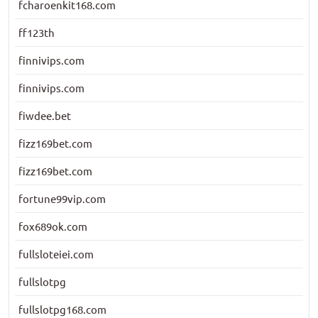
fcharoenkit168.com
ff123th
finnivips.com
finnivips.com
fiwdee.bet
fizz169bet.com
fizz169bet.com
fortune99vip.com
fox689ok.com
fullsloteiei.com
fullslotpg
fullslotpg168.com