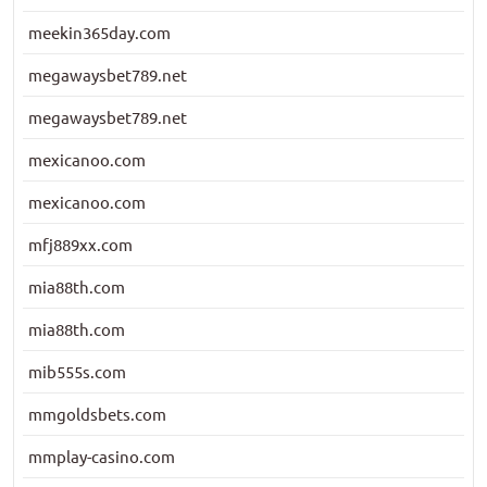
meekin365day.com
megawaysbet789.net
megawaysbet789.net
mexicanoo.com
mexicanoo.com
mfj889xx.com
mia88th.com
mia88th.com
mib555s.com
mmgoldsbets.com
mmplay-casino.com