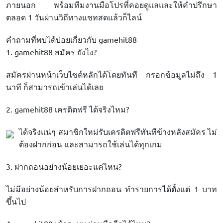
ภายนอก พร้อมทีมงานมือโปรที่คอยดูแลและให้คำปรึกษา
ตลอด 1 วันผ่านวิถีทางแชทสดแล้วก็ไลน์
คำถามที่พบได้บ่อยเกี่ยวกับ gamehit88
1. gamehit88 สมัคร ยังไง?
สมัครผ่านหน้าเว็บไซต์หลักได้โดยทันที กรอกข้อมูลไม่ถึง 1
นาที ก็สามารถเข้าเล่นได้เลย
2. gamehit88 เครดิตฟรี ได้จริงไหม?
ได้จริงแน่ๆ สมาชิกใหม่รับเครดิตฟรีทันทีข้างหลังสมัคร ไม่
ต้องฝากก่อน และสามารถใช้เล่นได้ทุกเกม
3. ฝากถอนอย่างน้อยเยอะแค่ไหน?
ไม่มีอย่างน้อยสำหรับการฝากถอน ทำรายการได้ตั้งแต่ 1 บาท
ขึ้นไป