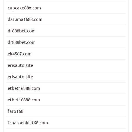
cupcake88x.com
daruma1688.com
dr888bet.com
dr888bet.com
ek4567.com
erisauto.site
erisauto.site
etbet16888.com
etbet16888.com
faro168
fcharoenkit168.com