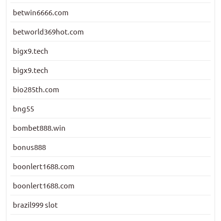
betwin6666.com
betworld369hot.com
bigx9.tech
bigx9.tech
bio285th.com
bng55
bombet888.win
bonus888
boonlert1688.com
boonlert1688.com
brazil999 slot