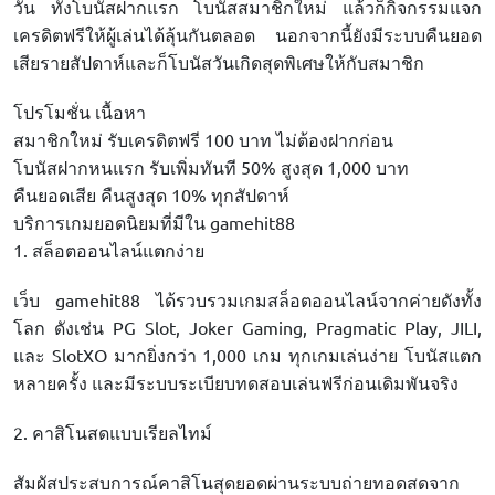
วัน ทั้งโบนัสฝากแรก โบนัสสมาชิกใหม่ แล้วก็กิจกรรมแจก
เครดิตฟรีให้ผู้เล่นได้ลุ้นกันตลอด นอกจากนี้ยังมีระบบคืนยอด
เสียรายสัปดาห์และก็โบนัสวันเกิดสุดพิเศษให้กับสมาชิก
โปรโมชั่น เนื้อหา
สมาชิกใหม่ รับเครดิตฟรี 100 บาท ไม่ต้องฝากก่อน
โบนัสฝากหนแรก รับเพิ่มทันที 50% สูงสุด 1,000 บาท
คืนยอดเสีย คืนสูงสุด 10% ทุกสัปดาห์
บริการเกมยอดนิยมที่มีใน gamehit88
1. สล็อตออนไลน์แตกง่าย
เว็บ gamehit88 ได้รวบรวมเกมสล็อตออนไลน์จากค่ายดังทั้ง
โลก ดังเช่น PG Slot, Joker Gaming, Pragmatic Play, JILI,
และ SlotXO มากยิ่งกว่า 1,000 เกม ทุกเกมเล่นง่าย โบนัสแตก
หลายครั้ง และมีระบบระเบียบทดสอบเล่นฟรีก่อนเดิมพันจริง
2. คาสิโนสดแบบเรียลไทม์
สัมผัสประสบการณ์คาสิโนสุดยอดผ่านระบบถ่ายทอดสดจาก