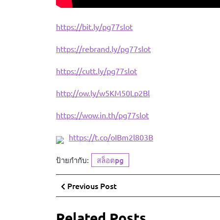
https://bit.ly/pg77slot
https://rebrand.ly/pg77slot
https://cutt.ly/pg77slot
http://ow.ly/w5KM50Lp2Bl
https://wow.in.th/pg77slot
https://t.co/oIBm2l803B
ป้ายกำกับ:
สล็อตpg
แนะแนว
Previous
Previous Post
Post
เรื่อง
Related Posts