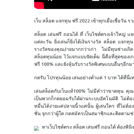
เว็บ สล็อต แจกทุน ฟรี 2022 เข้าทุกเมื่อเชื่อวัน รว
สล็อต เล่นฟรี ถอนได้ ที่ เว็บไซต์ตรงเจ้าใหญ่ เเจ
แต่ละวัน ยิ่งเล่นก็ยิ่งได้เงินรางวัล สล็อต แจกท
รางวัลของคุณง่ายมากกว่าเก่า ไม่มีทุนช่างเถ
สล็อตทุนน้อย ไว้เเจกเเบบจัดเต็ม นี่คือที่สุดของเ
ฟรี 100% เเละยังลุ้นรับรางวัลพิเศษเเบบอื่นๆอี
กดรับ โปรทุนน้อย เล่นอย่างต่ำเเค่ 1 บาท ได้ที่นี่เท
เล่นสล็อตกับเว็บเเท้100% ไม่มีคำว่าขาดทุน คุณ
เป็นพวกก็กดยอมรับได้ผ่านระบบอัตโนมัติ ไม่ต
หมื่นได้ง่ายเเค่ปลายนิ้วแค่นั้น ผู้เล่นใคร ที่
ชั่น จุกกว่าผู้ใด กดสมัครเป็นสมาชิกเเละติดตามช
หาเว็บไซต์ตรง สล็อต เล่นฟรี ถอนได้ ต้องพิน