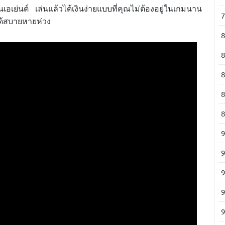
เอเย่นต์ เล่นแล้วได้เงินง่ายแบบที่คุณไม่ต้องอยู่ในเกมนาน
7
ทได้สบายหายห่วง
8
8
8
8
9
9
9
9
9