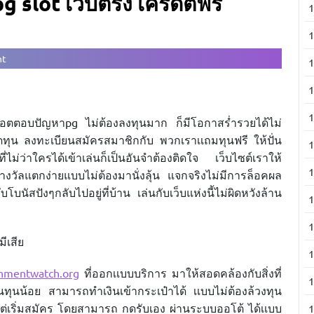
g slot เว็บตรง เครดิตฟรี
1
nt
1
สล็อตตอบปัญหาpg ไม่ต้องลงทุนมาก ก็มีโอกาสร่ำรวยได้ไม่
ดทุน ลงทะเบียนสมัครสมาชิกกับ พวกเราเเถมทุนฟรี ให้ปั่น
1
ไม่ว่าใครได้เข้าเล่นก็เป็นอันจำต้องติดใจ เว็บไซต์เราให้
1
วัลแตกง่ายแบบไม่ต้องมานั่งลุ้น แจกจริงไม่มีการล็อคผล
โบนัสปังๆกลับไปอยู่ที่บ้าน เล่นกับเว็บแห่งนี้ไม่ผิดหวังล้าน
1
1
ีเสีย
1
onmentwatch.org
ที่ออกเเบบบริการ มาให้สอดคล้องกับสิ่งที่
1
ันทุนน้อย สามารถทำเงินเข้ากระเป๋าได้ เเบบไม่ต้องล้วงทุน
ต่เริ่มสมัคร โดยสามารถ กดรับเอง ผ่านระบบออโต้ ได้เเบบ