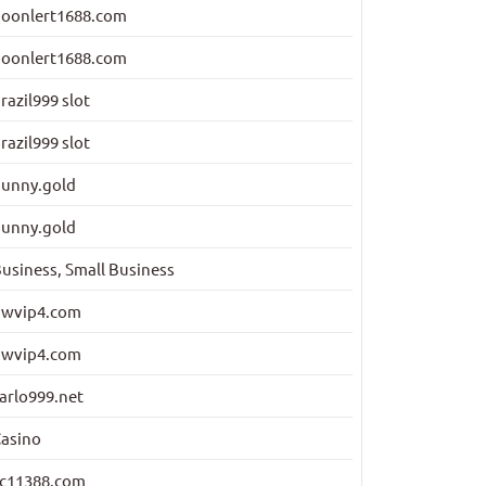
oonlert1688.com
oonlert1688.com
razil999 slot
razil999 slot
unny.gold
unny.gold
usiness, Small Business
bwvip4.com
bwvip4.com
arlo999.net
asino
c11388.com