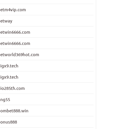
betm4vip.com
betway
betwin6666.com
betwin6666.com
etworld369hot.com
igx9.tech
igx9.tech
io285th.com
bng55
bombet888.win
bonus888