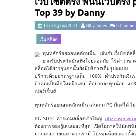
เว็บไซต์ตรง พนันเว็บตรง p
Top 39 by Danny
13
Billy
13 กรกฎาคม 2023
Billy Jones
0 Comme
กรกฎาคม
Jones
2023
เว็บ สล็อต
ทุนหลักร้อยถอนหลักหมื่น เล่นกับเว็บไซต์
ยากรับประกันบันเทิงใจปลอดภัย ไร้คำว่าขา
สล็อตได้ยาวๆนอกนั้นยังมีบริการเต็มรูปแแบบ ที่
บริการด้วยมาตรฐานเต็ม 100% ค้ำประกันเงินราง
ถ้าคุณเป็นมือใหม่ฝึกเล่น ที่อยากลงทุนน้อย เเต่รับ
เปอร์เซ็นต์
ทุนหลักร้อยถอนหลักหมื่น เล่นเกม PG มีเเต่ได้ ไม่ม
PG SLOT ค่ายเกมสล็อตเจ้าใหญ่
citizensenvir
ต้องการของผู้เล่นเยอะที่สุด เปิดโอกาสให้นักพน
มากมายก่ายกอง พวกเรามี โปรทุนน้อย เเจกตั้งเเ