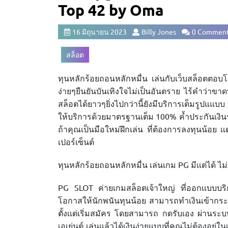
Top 42 by Oma
16
Billy
16 มิถุนายน 2023
Billy Jones
0 Commen
มิถุนายน
Jones
2023
สล็อต
ทุนหลักร้อยถอนหลักหมื่น เล่นกับเว็บสล็อตตอบโ
ง่ายๆยืนยันบันเทิงใจไม่เป็นอันตราย ไร้คำว่าขา
สล็อตได้ยาวๆยิ่งไปกว่านี้ยังมีบริการเต็มรูปแแบบ 
ให้บริการด้วยมาตรฐานเต็ม 100% ค้ำประกันเงินร
ถ้าคุณเป็นมือใหม่ฝึกเล่น ที่ต้องการลงทุนน้อย เเต่
เปอร์เซ็นต์
ทุนหลักร้อยถอนหลักหมื่น เล่นเกม PG มีเเต่ได้ ไม่ม
PG SLOT ค่ายเกมสล็อตเจ้าใหญ่ ที่ออกเเบบบริก
โอกาสให้นักพนันทุนน้อย สามารถทำเงินเข้ากระเป
ตั้งเเต่เริ่มสมัคร โดยสามารถ กดรับเอง ผ่านระบ
เอเย่นต์ เล่นแล้วได้เงินง่ายแบบที่คุณไม่ต้องอยู่ใ