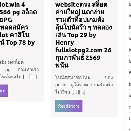
lot.win 4
websiteตรง สล็อต
b
566 pg สล็อต
ค่ายใหญ่ แตกง่าย
b
ายPG
รวมตัวท็อปเกมดัง
โหลดสมัคร
ลุ้นโบนัสรัว ๆ ทดลอง
b
lot คาสิโน
เล่น Top 29 by
b
น์ Top 78 by
Henry
g
fullslotpg2.com 26
b
ot
กุมภาพันธ์ 2569
b
bsiteสล็อต
77slot.win
เว็บ
พนัน
์ pg ตามหาเรา
แม่
B
ไซต์ตรงไม่ […][...]
โบนัสสมาชิกใหม่ ของ
AN
fullslotpg
pgslot ดูให้ขาด ก่อนรับจริง
66
websiteตรง
Read
ore
ไม่มีพล […][...]
สล็อต
More
็อต
ค่าย
Read
Read More
c
ตก
ใหญ่
More
ายPG
แตก
C
วน์โหลด
ง่าย
c