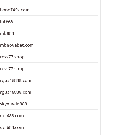
llone745s.com
lot666
amb888
ambnovabet.com
ress77.shop
ress77.shop
rgus16888.com
rgus16888.com
askyouwin888
udi688.com
udi688.com