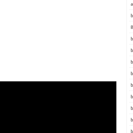
a
B
b
b
b
b
b
b