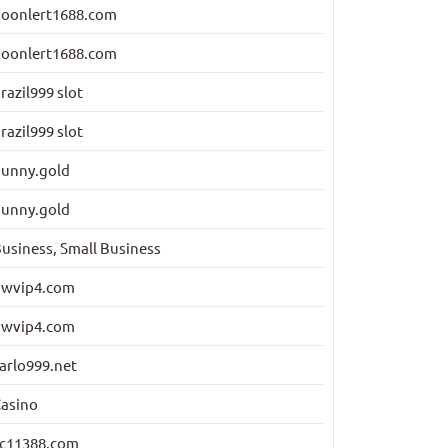
oonlert1688.com
oonlert1688.com
razil999 slot
razil999 slot
unny.gold
unny.gold
usiness, Small Business
bwvip4.com
bwvip4.com
arlo999.net
asino
c11388.com