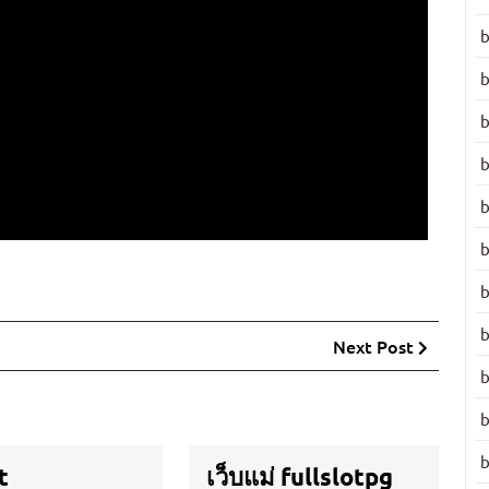
b
b
b
b
Next
Next Post
Post
t
เว็บแม่ fullslotpg