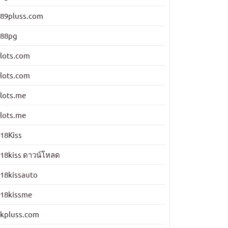
89pluss.com
888pg
lots.com
lots.com
lots.me
lots.me
18Kiss
18kiss ดาวน์โหลด
18kissauto
18kissme
kpluss.com