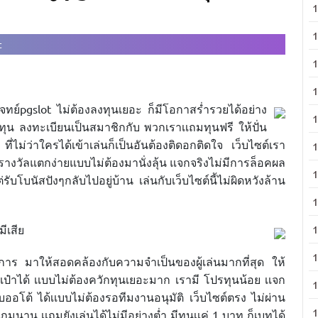
1
t
จทย์pgslot ไม่ต้องลงทุนเยอะ ก็มีโอกาสร่ำรวยได้อย่าง
1
ดทุน ลงทะเบียนเป็นสมาชิกกับ พวกเราเเถมทุนฟรี ให้ปั่น
ที่ไม่ว่าใครได้เข้าเล่นก็เป็นอันต้องติดอกติดใจ เว็บไซต์เรา
1
างวัลแตกง่ายแบบไม่ต้องมานั่งลุ้น แจกจริงไม่มีการล็อคผล
1
รับโบนัสปังๆกลับไปอยู่บ้าน เล่นกับเว็บไซต์นี้ไม่ผิดหวังล้าน
1
ีเสีย
1
1
าร มาให้สอดคล้องกับความจำเป็นของผู้เล่นมากที่สุด ให้
๋าได้ เเบบไม่ต้องควักทุนเยอะมาก เรามี โปรทุนน้อย เเจก
1
บออโต้ ได้เเบบไม่ต้องรอทีมงานอนุมัติ เว็บไซต์ตรง ไม่ผ่าน
นเกมนาน เเถมยังเล่นได้ไม่มีอย่างต่ำ มีทุนเเค่ 1 บาท ก็เบทได้