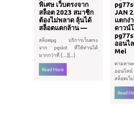
พิเศษ เว็บตรงจาก
pg77s
สล็อต 2023 สมาชิก
JAN 2
ต้องไม่พลาด ลุ้นได้
แตกง่
pgslot
สล็อตแตกล้าน —
ดาวน์
มอบ
pg77s
สล็อตpg บริการเว็บตรง
สิทธิ
ออนไล
จาก pgslot ที่ให้ท่านได้
พิเศษ
P
Mei
มากกว่าที่ […][...]
เว็บ
sl
ตามหาwe
ตรง
pg
Read
Read More
ออนไลน
จาก
4
More
สล็อตเว็บ
สล็อต
J
2023
25
Read M
สมาชิก
pg
ต้อง
สล
ไม่
แ
พลาด
ง่
ลุ้น
ดา