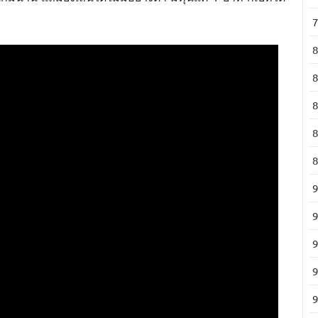
7
8
8
8
8
9
9
9
9
9