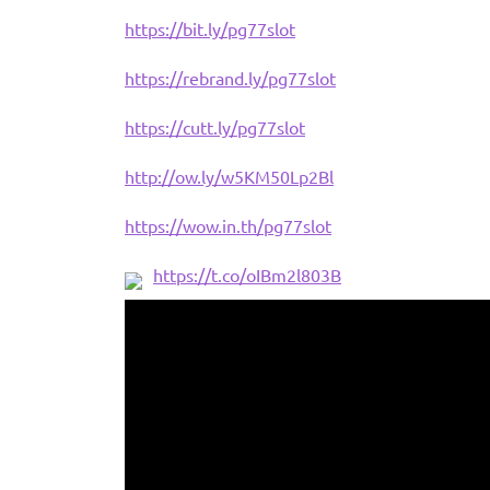
https://bit.ly/pg77slot
https://rebrand.ly/pg77slot
https://cutt.ly/pg77slot
http://ow.ly/w5KM50Lp2Bl
https://wow.in.th/pg77slot
https://t.co/oIBm2l803B