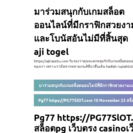
Skip
มาร่วมสนุกกับเกมสล็อต
to
content
ออนไลน์ที่มีกราฟิกสวยงา
และโบนัสอันไม่มีที่สิ้นสุด
aji togel
https://ajirazetu.com รับรองว่าคุณจะตกหลุมรักกับเกมสล็อตออน
ของเรา เพราะเรามีหลากหลายเกมส์ที่น่าตื่นเต้น hadiah rupiahto
มาร่วมสนุกกับเกมสล็อตออนไลน์ที่มีกราฟิกสวยงามและโบ
Pg77 https://PG77SlOT.com 10 November 22 สล็อต
Pg77 https://PG77SlOT
สล็อตpg เว็บตรง casinoเว