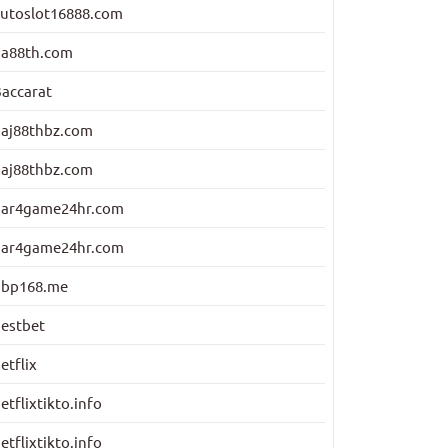
utoslot16888.com
ba88th.com
accarat
aj88thbz.com
aj88thbz.com
bar4game24hr.com
bar4game24hr.com
bbp168.me
estbet
etflix
etflixtikto.info
etflixtikto.info