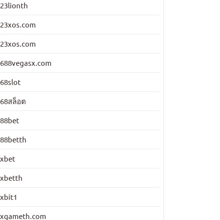
23lionth
123xos.com
123xos.com
1688vegasx.com
68slot
68สล็อต
88bet
88betth
xbet
xbetth
xbit1
1xgameth.com