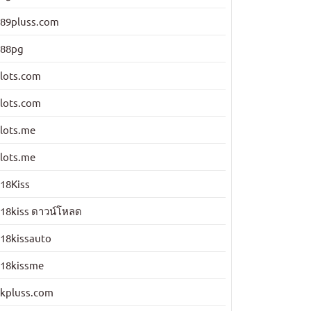
89pluss.com
888pg
lots.com
lots.com
lots.me
lots.me
18Kiss
18kiss ดาวน์โหลด
18kissauto
18kissme
kpluss.com