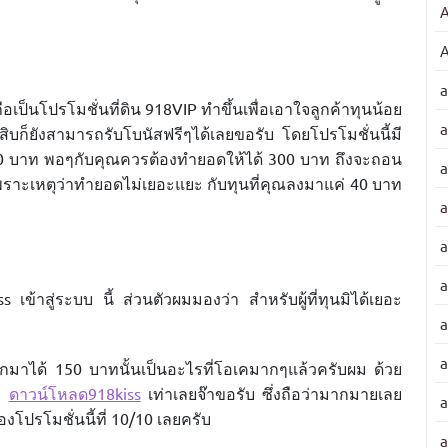
อเป็นโปรโมชั่นที่ดิน 918VIP ทำขึ้นเพื่อเอาใจลูกค้าทุนน้อย
a
สิบก็ยังสามารถรับโบนัสฟรีๆได้เลยขอรับ โดยโปรโมชั่นนี้มี
150 บาท พอๆกับคุณควรต้องทำยอดให้ได้ 300 บาท ถึงจะถอน
a
ม เพราะเหตุว่าทำยอดไม่เยอะแยะ กับทุนที่คุณลงมาแค่ 40 บาท
a
a
a
ข้าสู่ระบบ นี้ ส่วนตัวผมมองว่า สำหรับผู้ที่ทุนมิได้เยอะ
a
a
กมาได้ 150 บาทนั้นเป็นอะไรที่โอเคมากๆแล้วครับผม ด้วย
 3
ดาวน์โหลด918kiss
เท่าเลยจ๊าขอรับ ซึ่งถือว่ามากมายเลย
a
งโปรโมชั่นนี้ที่ 10/10 เลยครับ
a