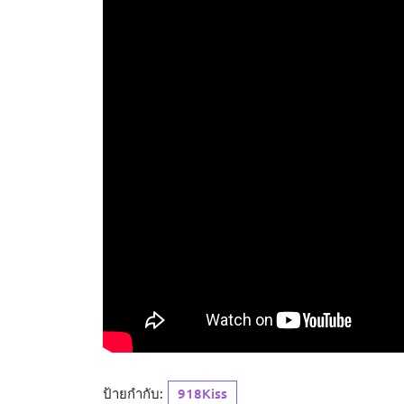
ป้ายกำกับ:
918Kiss