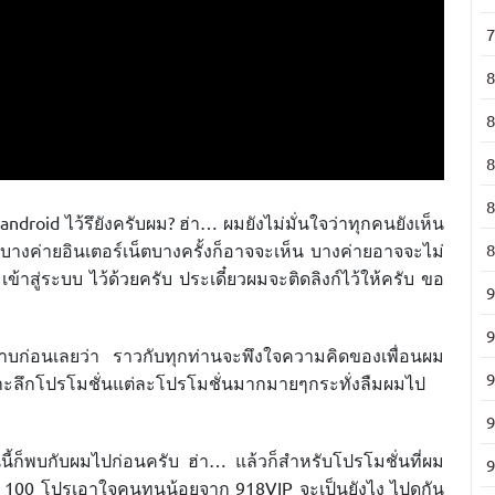
7
8
8
8
ndroid ไว้รึยังครับผม? ฮ่า… ผมยังไม่มั่นใจว่าทุกคนยังเห็น
บางค่ายอินเตอร์เน็ตบางครั้งก็อาจจะเห็น บางค่ายอาจจะไม่
8
ข้าสู่ระบบ ไว้ด้วยครับ ประเดี๋ยวผมจะติดลิงก์ไว้ให้ครับ ขอ
9
9
าบก่อนเลยว่า ราวกับทุกท่านจะพึงใจความคิดของเพื่อนผม
9
าะลึกโปรโมชั่นแต่ละโปรโมชั่นมากมายๆกระทั่งลืมผมไป
9
ันนี้ก็พบกับผมไปก่อนครับ ฮ่า… แล้วก็สำหรับโปรโมชั่นที่ผม
9
บ 100 โปรเอาใจคนทุนน้อยจาก 918VIP จะเป็นยังไง ไปดูกัน