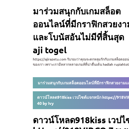
Skip
มาร่วมสนุกกับเกมสล็อต
to
content
ออนไลน์ที่มีกราฟิกสวยงา
และโบนัสอันไม่มีที่สิ้นสุด
aji togel
https://ajirazetu.com รับรองว่าคุณจะตกหลุมรักกับเกมสล็อตออน
ของเรา เพราะเรามีหลากหลายเกมส์ที่น่าตื่นเต้น hadiah rupiahto
มาร่วมสนุกกับเกมสล็อตออนไลน์ที่มีกราฟิกสวยงามและโบ
ดาวน์โหลด918kiss เวปไซต์แจกหนัก https://918VIP.
40 by Ivy
ดาวน์โหลด918kiss เวปไ