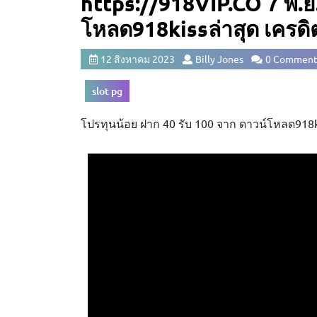
https://918VIP.CO 7 พ.ย.
โหลด918kissล่าสุด เครดิ
12
Billy
12 สิงหาคม 2023
Billy Jones
0 Commen
สิงหาคม
Jones
2023
slot pg
โปรทุนน้อย ฝาก 40 รับ 100 จาก ดาวน์โหลด918k