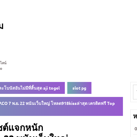
ม
ไลน์
to
S
นัสอันไม่มีที่สิ้นสุด aji togel
slot pg
fo
CO 7 พ.ย. 22 พนันเว็บใหญ่ โหลด918kissล่าสุด เครดิตฟรี Top
ห
ซต์แจกหนัก