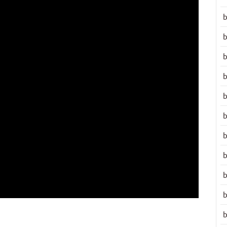
b
b
b
b