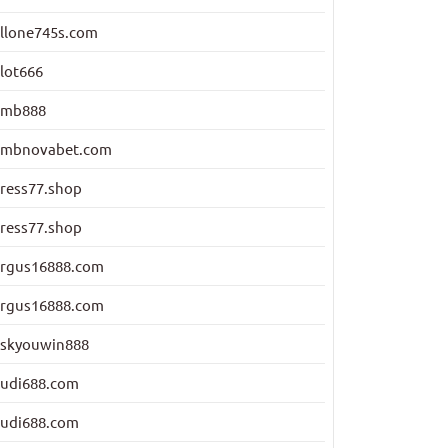
llone745s.com
lot666
amb888
ambnovabet.com
ress77.shop
ress77.shop
rgus16888.com
rgus16888.com
askyouwin888
udi688.com
udi688.com