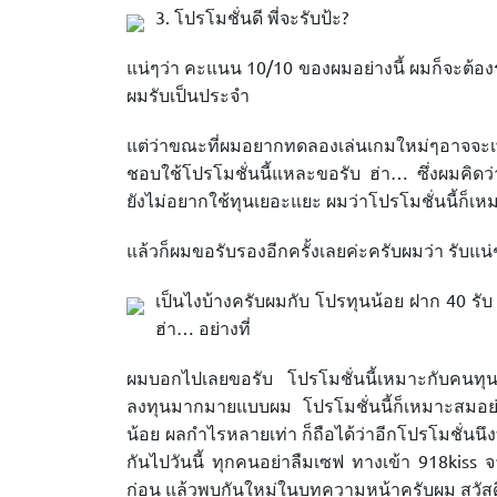
3. โปรโมชั่นดี พี่จะรับป้ะ?
แน่ๆว่า คะแนน 10/10 ของผมอย่างนี้ ผมก็จะต้องร
ผมรับเป็นประจำ
แต่ว่าขณะที่ผมอยากทดลองเล่นเกมใหม่ๆอาจจะเ
ชอบใช้โปรโมชั่นนี้แหละขอรับ ฮ่า… ซึ่งผมคิดว
ยังไม่อยากใช้ทุนเยอะแยะ ผมว่าโปรโมชั่นนี้ก็เ
แล้วก็ผมขอรับรองอีกครั้งเลยค่ะครับผมว่า รับแน่
เป็นไงบ้างครับผมกับ โปรทุนน้อย ฝาก 40 รับ
ฮ่า… อย่างที่
ผมบอกไปเลยขอรับ โปรโมชั่นนี้เหมาะกับคนทุนน้
ลงทุนมากมายแบบผม โปรโมชั่นนี้ก็เหมาะสมอย่า
น้อย ผลกำไรหลายเท่า ก็ถือได้ว่าอีกโปรโมชั่น
กันไปวันนี้ ทุกคนอย่าลืมเซฟ ทางเข้า 918kiss 
ก่อน แล้วพบกันใหม่ในบทความหน้าครับผม สวัสด