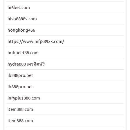
hi6bet.com
hiso8888s.com
hongkong456
https://www.mfj889xx.com/
hubbet168.com
hydra888 เครดิตฟรี
ib888pro.bet
ib888pro.bet
infyplus888.com
item388.com
item388.com