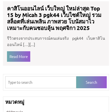
web
คาสิโนออนไลน์ เว็บใหญ่ ใหม่ล่าสุด Top
ใหญ่
15 by Micah 3 pgk44 เว็บไซต์ใหญ่ รวม
รวม
สล็อตที่เล่นเพลิน ภาพสวย โบนัสมาไว
เว็บ
คา
เหมาะกับคนชอบลุ้น พฤศจิกา 2025
สล็อต
สิ
เว็บ
รีวิวตรงจากประสบการณ์คนเล่นจริง pgk44 เว็บคาสิโน
โน
ตรง
ออนไลน์ […][...]
ออนไลน์
อัปเดต
เว็บ
ใหม่
Read
Read More
ใหญ่
ล่าสุด
More
ใหม่
เล่น
ล่าสุด
ก่อน
Search
Top
ใคร
for:
15
พนัน
by
เว็บ
Micah
ใหญ่
หมวดหมู่
3
ปั่น
037movie