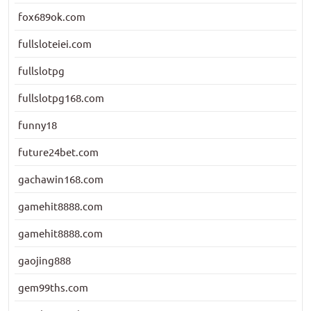
fox689ok.com
fullsloteiei.com
fullslotpg
fullslotpg168.com
funny18
future24bet.com
gachawin168.com
gamehit8888.com
gamehit8888.com
gaojing888
gem99ths.com