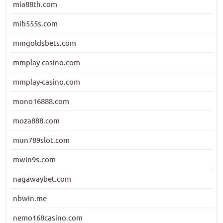
mia88th.com
mib555s.com
mmgoldsbets.com
mmplay-casino.com
mmplay-casino.com
mono16888.com
moza888.com
mun789slot.com
mwin9s.com
nagawaybet.com
nbwin.me
nemo168casino.com