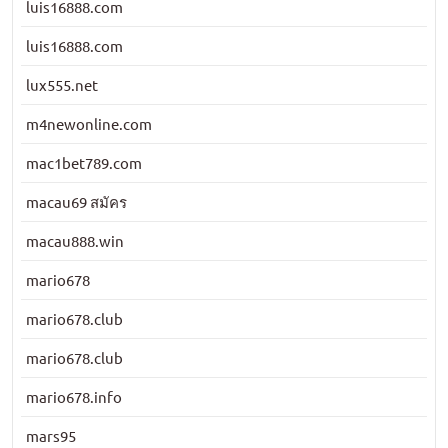
luis16888.com
luis16888.com
lux555.net
m4newonline.com
mac1bet789.com
macau69 สมัคร
macau888.win
mario678
mario678.club
mario678.club
mario678.info
mars95