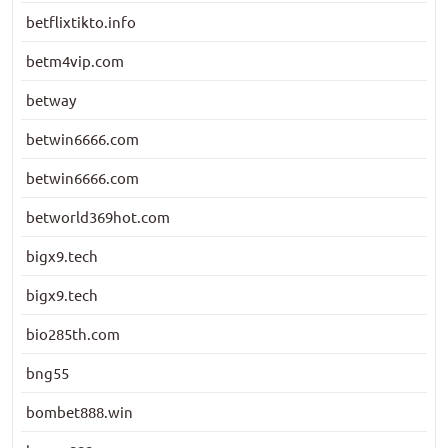
betflixtikto.info
betm4vip.com
betway
betwin6666.com
betwin6666.com
betworld369hot.com
bigx9.tech
bigx9.tech
bio285th.com
bng55
bombet888.win