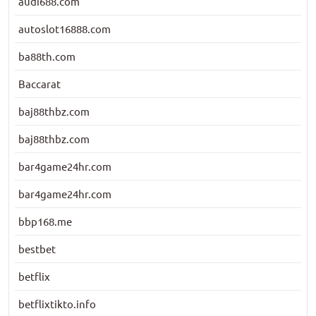
audi688.com
autoslot16888.com
ba88th.com
Baccarat
baj88thbz.com
baj88thbz.com
bar4game24hr.com
bar4game24hr.com
bbp168.me
bestbet
betflix
betflixtikto.info