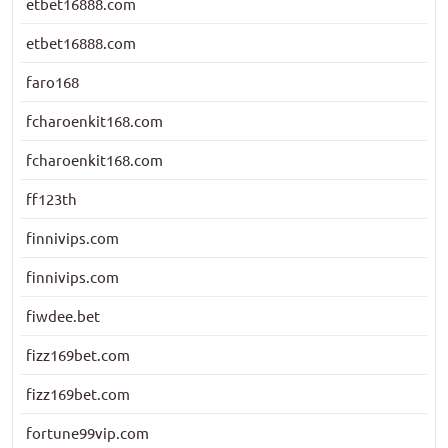
etbet16888.com
etbet16888.com
faro168
fcharoenkit168.com
fcharoenkit168.com
ff123th
finnivips.com
finnivips.com
fiwdee.bet
fizz169bet.com
fizz169bet.com
fortune99vip.com