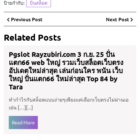
ป้ายกำกับ:
ปั่นสล็อต
แนะแนว
Previous
Ne
Previous Post
Next Post
เรื่อง
Post
Po
Related Posts
Pgslot Rayzubiri.com 3 ก.ย. 25 ปั่น
แตก66 web ใหญ่ รวมเว็บสล็อตเว็บตรง
อัปเดตใหม่ล่าสุด เล่นก่อนใคร พนัน เว็บ
ใหญ่ ปั่นแตก66 ใหม่ล่าสุด Top 84 by
Pgslot
Tara
Rayzubiri.com
ทำกำไรกับสล็อตแบบง่ายๆเพียงแค่เลือกเว็บตรงไม่ผ่านเอ
3
เย่น […][...]
ก.ย.
25
Read
Read More
ปั่น
More
แตก66