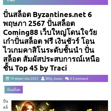
ปั่นสล็อต Byzantines.net 6
พฤษภา 2567 ปั่นสล็อต
Coming88 เว็บใหญ่โดนใจวัย
เก๋าปั่นสล็อต ฟรี เงินชัวร์ โอน
ไวเกมคาสิโนระดับชั้นนำ ปั่น
สล็อต สัมผัสประสบการณ์เหนือ
ชั้น Top 45 by Traci
19
Billy
19 พฤษภาคม 2025
Billy Jones
0 Comment
พฤษภาคม
Jones
2025
ปั่นสล็อต
ปั่น
สล็