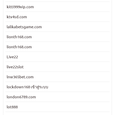
kitti999vip.com
ktv4sd.com
lalikabetsgame.com
lionth168.com
lionth168.com
Live22
live22slot
lnw365bet.com
lockdown168 เข้าสู่ระบบ
london6789.com
lot888