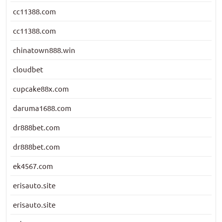
cc11388.com
cc11388.com
chinatown888.win
cloudbet
cupcake88x.com
daruma1688.com
dr888bet.com
dr888bet.com
ek4567.com
erisauto.site
erisauto.site