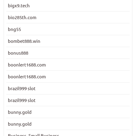
bigx9.tech
bio285th.com
bng55
bombet888.win
bonus888
boonlert1688.com
boonlert1688.com
brazil999 slot
brazil999 slot
bunny.gold
bunny.gold
Business, Small Business