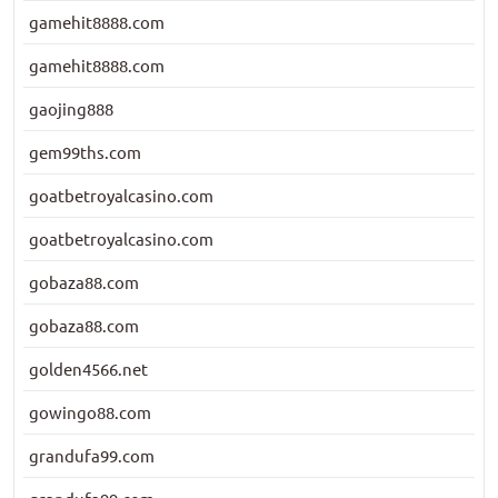
gamehit8888.com
gamehit8888.com
gaojing888
gem99ths.com
goatbetroyalcasino.com
goatbetroyalcasino.com
gobaza88.com
gobaza88.com
golden4566.net
gowingo88.com
grandufa99.com