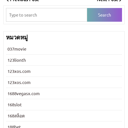
เรื่อง
Post
Po
Search
for:
หมวดหมู่
037movie
123lionth
123xos.com
123xos.com
1688vegasx.com
168slot
168สล็อต
188bet