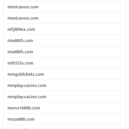
mexicanoo.com
mexicanoo.com
mfj889xx.com
mia88th.com
mia88th.com
mib555s.com
mmgoldsbets.com
mmplay-casino.com
mmplay-casino.com
mono16888.com
moza888.com