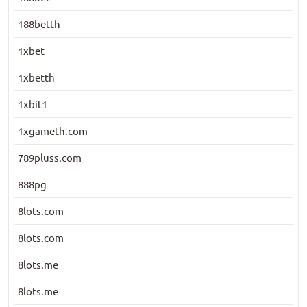
188betth
1xbet
1xbetth
1xbit1
1xgameth.com
789pluss.com
888pg
8lots.com
8lots.com
8lots.me
8lots.me