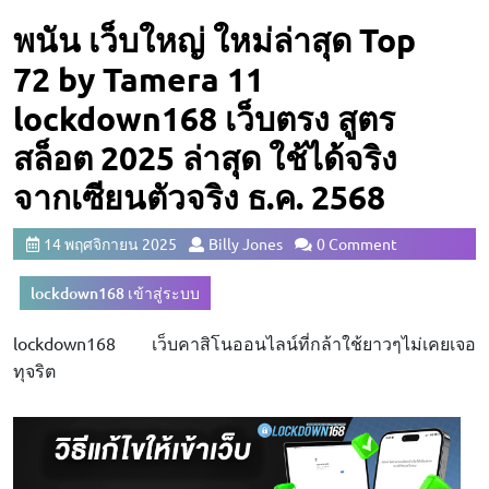
พนัน เว็บใหญ่ ใหม่ล่าสุด Top
72 by Tamera 11
lockdown168 เว็บตรง สูตร
สล็อต 2025 ล่าสุด ใช้ได้จริง
จากเซียนตัวจริง ธ.ค. 2568
14
Billy
14 พฤศจิกายน 2025
Billy Jones
0 Comment
พฤศจิกายน
Jones
2025
lockdown168 เข้าสู่ระบบ
lockdown168 เว็บคาสิโนออนไลน์ที่กล้าใช้ยาวๆไม่เคยเจอ
ทุจริต