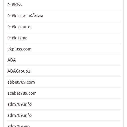
918Kiss
918kiss ดาวน์โหลด
918kissauto
918kissme
9kpluss.com
ABA
ABAGroup2
abbet789.com
acebet789.com
adm789.info
adm789.info
adm789.vip