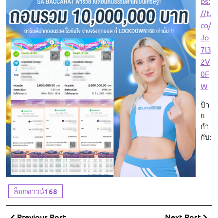
ps:
//t.
co/
Jo
7l3
2V
0F
W
ป้า
ย
กำ
กับ:
ล็อกดาวน์168
แนะแนว
Previous
Ne
Previous Post
Next Post