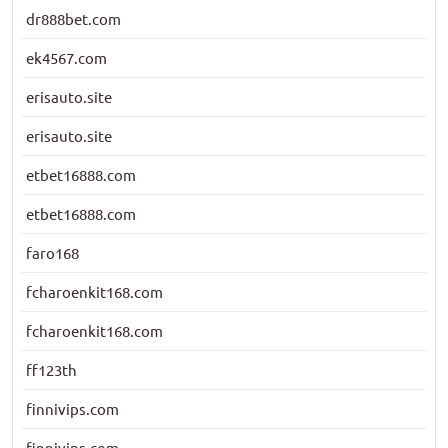
dr888bet.com
ek4567.com
erisauto.site
erisauto.site
etbet16888.com
etbet16888.com
faro168
fcharoenkit168.com
fcharoenkit168.com
ff123th
finnivips.com
finnivips.com