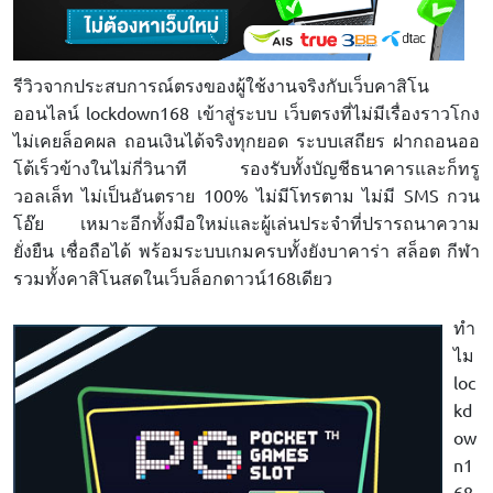
รีวิวจากประสบการณ์ตรงของผู้ใช้งานจริงกับเว็บคาสิโน
ออนไลน์ lockdown168 เข้าสู่ระบบ เว็บตรงที่ไม่มีเรื่องราวโกง
ไม่เคยล็อคผล ถอนเงินได้จริงทุกยอด ระบบเสถียร ฝากถอนออ
โต้เร็วข้างในไม่กี่วินาที รองรับทั้งบัญชีธนาคารและก็ทรู
วอลเล็ท ไม่เป็นอันตราย 100% ไม่มีโทรตาม ไม่มี SMS กวน
โอ๊ย เหมาะอีกทั้งมือใหม่และผู้เล่นประจำที่ปรารถนาความ
ยั่งยืน เชื่อถือได้ พร้อมระบบเกมครบทั้งยังบาคาร่า สล็อต กีฬา
รวมทั้งคาสิโนสดในเว็บล็อกดาวน์168เดียว
ทำ
ไม
loc
kd
ow
n1
68