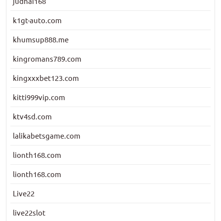
judhai168
k1gt-auto.com
khumsup888.me
kingromans789.com
kingxxxbet123.com
kitti999vip.com
ktv4sd.com
lalikabetsgame.com
lionth168.com
lionth168.com
Live22
live22slot