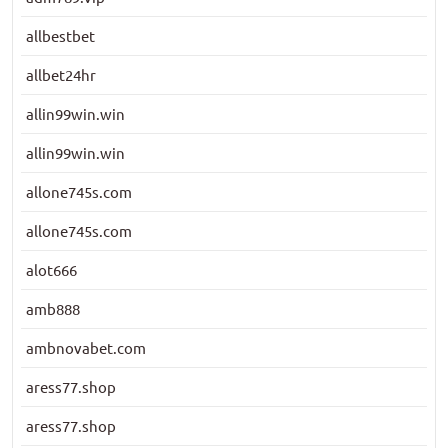
allbestbet
allbet24hr
allin99win.win
allin99win.win
allone745s.com
allone745s.com
alot666
amb888
ambnovabet.com
aress77.shop
aress77.shop