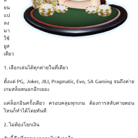
ยน
แป
ลง
มา
ใช้
ยูส
เดียว
1. เลือกเล่นได้ทุกค่ายในที่เดียว
ตั้งแต่ PG, Joker, JILI, Pragmatic, Evo, SA Gaming จนถึงค่าย
เกมสล็อตนอกอีกเยอะ
แค่ล็อกอินครั้งเดียว ครอบคลุมทุกเกม ต้องการสลับค่ายตอน
ไหนก็ทำได้โดยทันที
2. ไม่ต้องโยกเงิน
อันนี้คือที่สุดของความไม่กังวลใจ