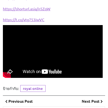
https://shorturl.asia/n5ZqW
https://t.co/vtg753iwVC
ป้ายกำกับ:
royal online
แนะแนว
Previous
Ne
Previous Post
Next Post
เรื่อง
Post
Po