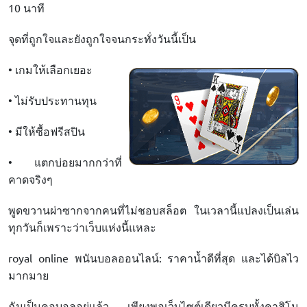
10 นาที
จุดที่ถูกใจและยังถูกใจจนกระทั่งวันนี้เป็น
• เกมให้เลือกเยอะ
• ไม่รับประทานทุน
• มีให้ซื้อฟรีสปิน
• แตกบ่อยมากกว่าที่
คาดจริงๆ
พูดขวานผ่าซากจากคนที่ไม่ชอบสล็อต ในเวลานี้แปลงเป็นเล่น
ทุกวันก็เพราะว่าเว็บแห่งนี้แหละ
royal online พนันบอลออนไลน์: ราคาน้ำดีที่สุด และได้บิลไว
มากมาย
ฉันเป็นคอบอลอยู่แล้ว เพียงพอเว็บไซต์เดียวมีครบทั้งคาสิโน