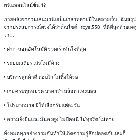
พนันออนไลน์ชั้น 1?
ภายหลังจากวนเล่นมานับเป็นเวลาหลายปีในหลายเว็บ ฉันสรุป
จากประสบการณ์ตรงได้ว่าเว็บไซต์ royal558 นี้ดีที่สุดด้วยเหตุ
ว่า…
• ฝาก–ถอนอัตโนมัติ รวดเร็วทันใจที่สุด
• ระบบเสถียร เล่นไม่มีค้าง
• บริการลูกค้าดี ตอบไว ไม่ทิ้งให้รอ
• เกมครบทุกหมวด บาคาร่า สล็อต แทงบอล
• โปรมากมาย มีให้เลือกรับแต่ละวัน
• ความยั่งยืนและมั่นคงสูง ไม่ปิดหนี ไม่ทุจริต ไม่หาย
ทั้งหมดทุกอย่างรวมกันทำให้เกิดความรู้สึกปลอดภัยและก็