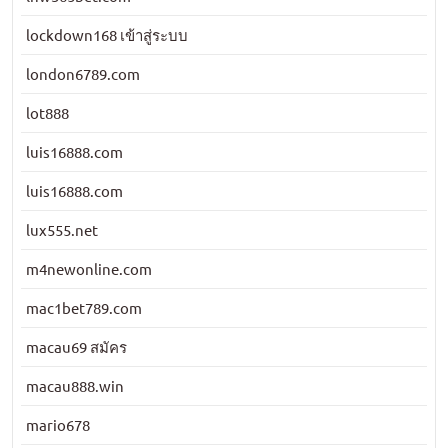
lockdown168 เข้าสู่ระบบ
london6789.com
lot888
luis16888.com
luis16888.com
lux555.net
m4newonline.com
mac1bet789.com
macau69 สมัคร
macau888.win
mario678