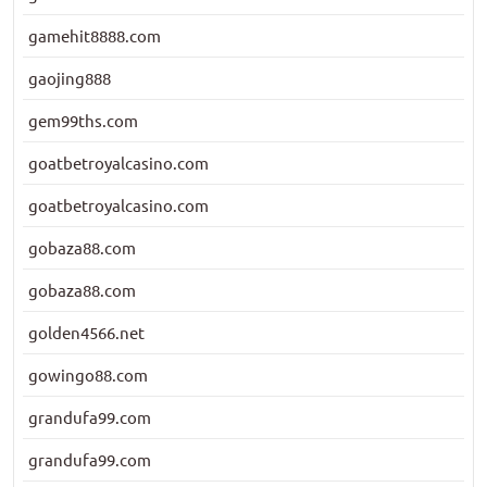
gamehit8888.com
gaojing888
gem99ths.com
goatbetroyalcasino.com
goatbetroyalcasino.com
gobaza88.com
gobaza88.com
golden4566.net
gowingo88.com
grandufa99.com
grandufa99.com