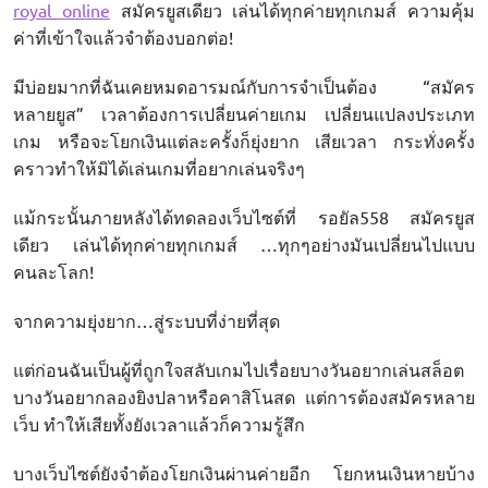
royal online
สมัครยูสเดียว เล่นได้ทุกค่ายทุกเกมส์ ความคุ้ม
ค่าที่เข้าใจแล้วจำต้องบอกต่อ!
มีบ่อยมากที่ฉันเคยหมดอารมณ์กับการจำเป็นต้อง “สมัคร
หลายยูส” เวลาต้องการเปลี่ยนค่ายเกม เปลี่ยนแปลงประเภท
เกม หรือจะโยกเงินแต่ละครั้งก็ยุ่งยาก เสียเวลา กระทั่งครั้ง
คราวทำให้มิได้เล่นเกมที่อยากเล่นจริงๆ
แม้กระนั้นภายหลังได้ทดลองเว็บไซต์ที่ รอยัล558 สมัครยูส
เดียว เล่นได้ทุกค่ายทุกเกมส์ …ทุกๆอย่างมันเปลี่ยนไปแบบ
คนละโลก!
จากความยุ่งยาก…สู่ระบบที่ง่ายที่สุด
แต่ก่อนฉันเป็นผู้ที่ถูกใจสลับเกมไปเรื่อยบางวันอยากเล่นสล็อต
บางวันอยากลองยิงปลาหรือคาสิโนสด แต่การต้องสมัครหลาย
เว็บ ทำให้เสียทั้งยังเวลาแล้วก็ความรู้สึก
บางเว็บไซต์ยังจำต้องโยกเงินผ่านค่ายอีก โยกหนเงินหายบ้าง