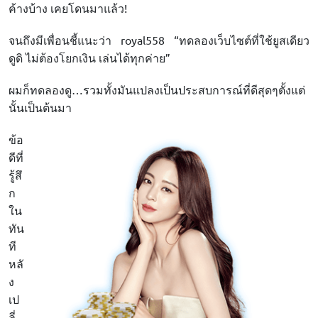
ค้างบ้าง เคยโดนมาแล้ว!
จนถึงมีเพื่อนชี้แนะว่า royal558 “ทดลองเว็บไซต์ที่ใช้ยูสเดียว
ดูดิ ไม่ต้องโยกเงิน เล่นได้ทุกค่าย”
ผมก็ทดลองดู…รวมทั้งมันแปลงเป็นประสบการณ์ที่ดีสุดๆตั้งแต่
นั้นเป็นต้นมา
ข้อ
ดีที่
รู้สึ
ก
ใน
ทัน
ที
หลั
ง
เป
ลี่