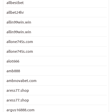
allbestbet
allbet24hr
allin99win.win
allin99win.win
allone745s.com
allone745s.com
alot666
amb888
ambnovabet.com
aress77.shop
aress77.shop
argus16888.com