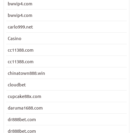
bwvip4.com
bwvip4.com
carlo999.net
Casino
cc11388.com
cc11388.com
chinatown888.win
cloudbet
cupcake88x.com
daruma1688.com
dr888bet.com
dr888bet.com