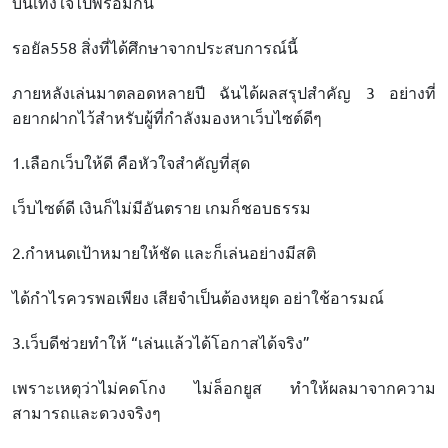
บันเทิงใจไปพร้อมกัน
รอยัล558 สิ่งที่ได้ศึกษาจากประสบการณ์นี้
ภายหลังเล่นมาตลอดหลายปี ฉันได้ผลสรุปสำคัญ 3 อย่างที่
อยากฝากไว้สำหรับผู้ที่กำลังมองหาเว็บไซต์ดีๆ
1.เลือกเว็บให้ดี คือหัวใจสำคัญที่สุด
เว็บไซต์ดี เงินก็ไม่มีอันตราย เกมก็ชอบธรรม
2.กำหนดเป้าหมายให้ชัด และก็เล่นอย่างมีสติ
ได้กำไรควรพอเพียง เสียจำเป็นต้องหยุด อย่าใช้อารมณ์
3.เว็บดีช่วยทำให้ “เล่นแล้วได้โอกาสได้จริง”
เพราะเหตุว่าไม่คดโกง ไม่ล็อกยูส ทำให้ผลมาจากความ
สามารถและดวงจริงๆ