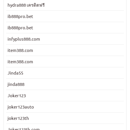
hydra888 เครดิตฟรี
ib888pro.bet
ib888pro.bet
infyplus888.com
item388.com
item388.com
Jinda55
jinda888
Joker123
joker123auto
joker123th
Joker123th.com