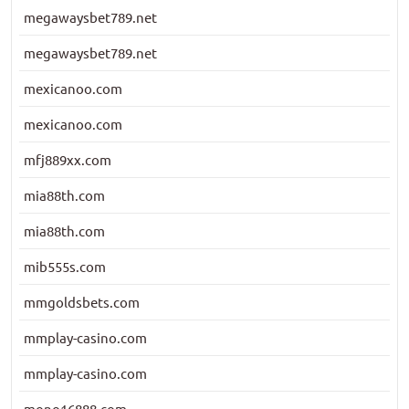
megawaysbet789.net
megawaysbet789.net
mexicanoo.com
mexicanoo.com
mfj889xx.com
mia88th.com
mia88th.com
mib555s.com
mmgoldsbets.com
mmplay-casino.com
mmplay-casino.com
mono16888.com