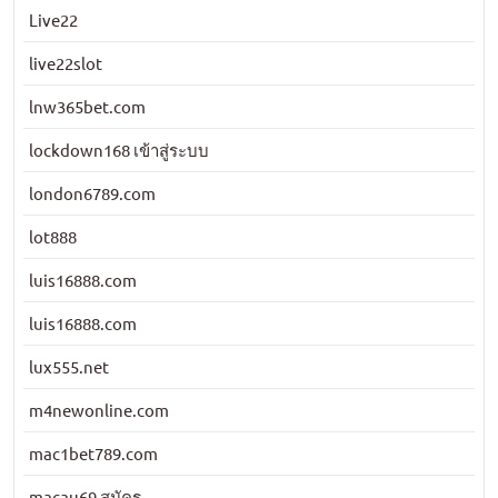
Live22
live22slot
lnw365bet.com
lockdown168 เข้าสู่ระบบ
london6789.com
lot888
luis16888.com
luis16888.com
lux555.net
m4newonline.com
mac1bet789.com
macau69 สมัคร