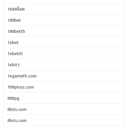
เว็บ
ใหญ่
168สล็อต
ปั่น
188bet
แตก66
ใหม่
188betth
ล่าสุด
1xbet
Top
84
1xbetth
by
1xbit1
Tara
1xgameth.com
789pluss.com
888pg
8lots.com
8lots.com