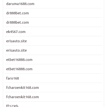
daruma1688.com
dr888bet.com
dr888bet.com
ek4567.com
erisauto.site
erisauto.site
etbet16888.com
etbet16888.com
faro168
fcharoenkit168.com
fcharoenkit168.com
ff123th