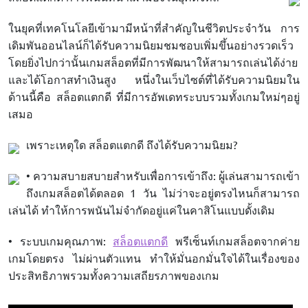
ในยุคที่เทคโนโลยีเข้ามามีหน้าที่สำคัญในชีวิตประจำวัน การ
เดิมพันออนไลน์ก็ได้รับความนิยมชมชอบเพิ่มขึ้นอย่างรวดเร็ว
โดยยิ่งไปกว่านั้นเกมสล็อตที่มีการพัฒนาให้สามารถเล่นได้ง่าย
และได้โอกาสทำเงินสูง หนึ่งในเว็บไซต์ที่ได้รับความนิยมใน
ด้านนี้คือ สล็อตแตกดี ที่มีการอัพเดทระบบรวมทั้งเกมใหม่ๆอยู่
เสมอ
เพราะเหตุใด สล็อตแตกดี ถึงได้รับความนิยม?
• ความสบายสบายสำหรับเพื่อการเข้าถึง: ผู้เล่นสามารถเข้า
ถึงเกมสล็อตได้ตลอด 1 วัน ไม่ว่าจะอยู่ตรงไหนก็สามารถ
เล่นได้ ทำให้การพนันไม่จำกัดอยู่แค่ในคาสิโนแบบดั้งเดิม
• ระบบเกมคุณภาพ:
สล็อตแตกดี
พรีเซ็นท์เกมสล็อตจากค่าย
เกมโดยตรง ไม่ผ่านตัวแทน ทำให้มั่นอกมั่นใจได้ในเรื่องของ
ประสิทธิภาพรวมทั้งความเสถียรภาพของเกม