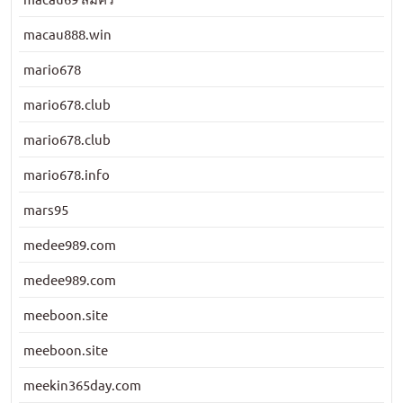
macau888.win
mario678
mario678.club
mario678.club
mario678.info
mars95
medee989.com
medee989.com
meeboon.site
meeboon.site
meekin365day.com