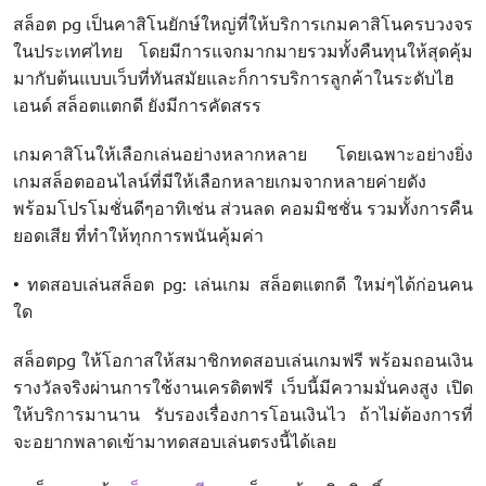
สล็อต pg เป็นคาสิโนยักษ์ใหญ่ที่ให้บริการเกมคาสิโนครบวงจร
ในประเทศไทย โดยมีการแจกมากมายรวมทั้งคืนทุนให้สุดคุ้ม
มากับต้นแบบเว็บที่ทันสมัยและก็การบริการลูกค้าในระดับไฮ
เอนด์ สล็อตแตกดี ยังมีการคัดสรร
เกมคาสิโนให้เลือกเล่นอย่างหลากหลาย โดยเฉพาะอย่างยิ่ง
เกมสล็อตออนไลน์ที่มีให้เลือกหลายเกมจากหลายค่ายดัง
พร้อมโปรโมชั่นดีๆอาทิเช่น ส่วนลด คอมมิชชั่น รวมทั้งการคืน
ยอดเสีย ที่ทำให้ทุกการพนันคุ้มค่า
• ทดสอบเล่นสล็อต pg: เล่นเกม สล็อตแตกดี ใหม่ๆได้ก่อนคน
ใด
สล็อตpg ให้โอกาสให้สมาชิกทดสอบเล่นเกมฟรี พร้อมถอนเงิน
รางวัลจริงผ่านการใช้งานเครดิตฟรี เว็บนี้มีความมั่นคงสูง เปิด
ให้บริการมานาน รับรองเรื่องการโอนเงินไว ถ้าไม่ต้องการที่
จะอยากพลาดเข้ามาทดสอบเล่นตรงนี้ได้เลย