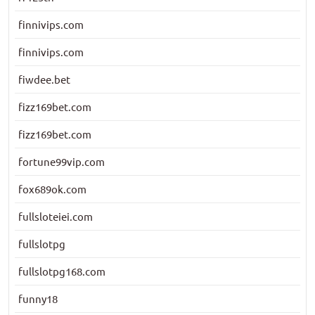
finnivips.com
finnivips.com
fiwdee.bet
fizz169bet.com
fizz169bet.com
fortune99vip.com
fox689ok.com
fullsloteiei.com
fullslotpg
fullslotpg168.com
funny18