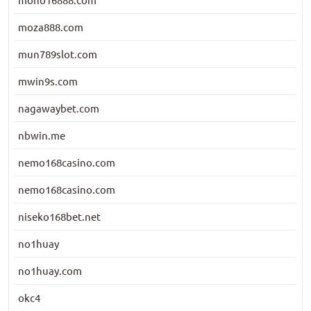
moza888.com
mun789slot.com
mwin9s.com
nagawaybet.com
nbwin.me
nemo168casino.com
nemo168casino.com
niseko168bet.net
no1huay
no1huay.com
okc4