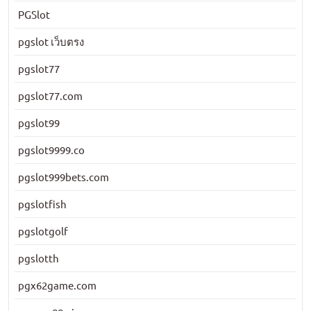
PGSlot
pgslot เว็บตรง
pgslot77
pgslot77.com
pgslot99
pgslot9999.co
pgslot999bets.com
pgslotfish
pgslotgolf
pgslotth
pgx62game.com