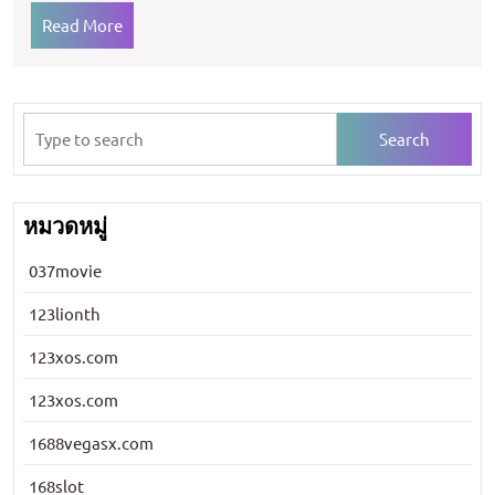
25
Read
Read More
ปั่น
More
แตก66
web
Search
ใหญ่
for:
รวม
เว็บ
สล็อต
หมวดหมู่
เว็บ
ตรง
037movie
อัปเดต
123lionth
ใหม่
ล่าสุด
123xos.com
เล่น
123xos.com
ก่อน
ใคร
1688vegasx.com
พนัน
168slot