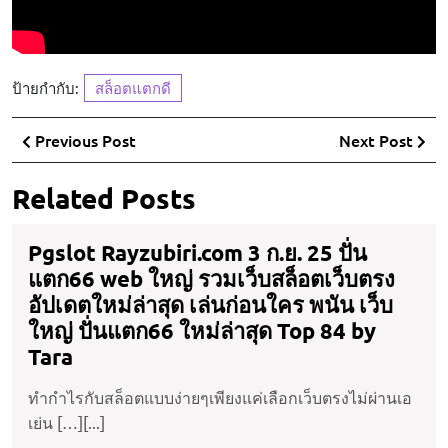
ป้ายกำกับ:
สล็อตแตกดี
แนะแนว
Previous
Ne
Previous Post
Next Post
เรื่อง
Post
Po
Related Posts
Pgslot Rayzubiri.com 3 ก.ย. 25 ปั่น
แตก66 web ใหญ่ รวมเว็บสล็อตเว็บตรง
อัปเดตใหม่ล่าสุด เล่นก่อนใคร พนัน เว็บ
ใหญ่ ปั่นแตก66 ใหม่ล่าสุด Top 84 by
Pgslot
Tara
Rayzubiri.com
ทำกำไรกับสล็อตแบบง่ายๆเพียงแค่เลือกเว็บตรงไม่ผ่านเอ
3
เย่น […][...]
ก.ย.