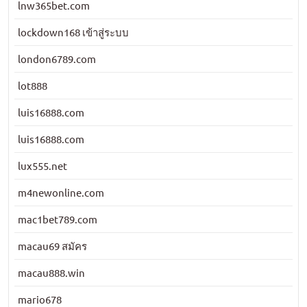
lnw365bet.com
lockdown168 เข้าสู่ระบบ
london6789.com
lot888
luis16888.com
luis16888.com
lux555.net
m4newonline.com
mac1bet789.com
macau69 สมัคร
macau888.win
mario678