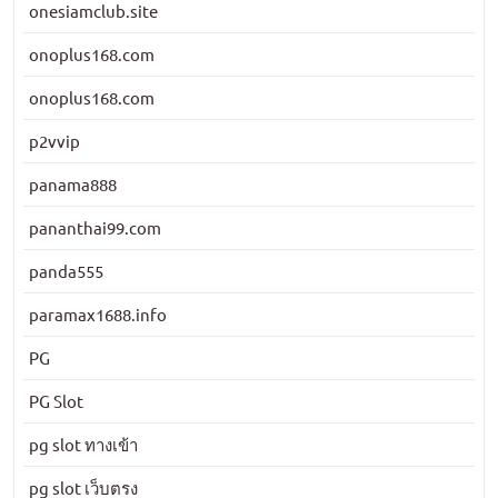
onesiamclub.site
onoplus168.com
onoplus168.com
p2vvip
panama888
pananthai99.com
panda555
paramax1688.info
PG
PG Slot
pg slot ทางเข้า
pg slot เว็บตรง