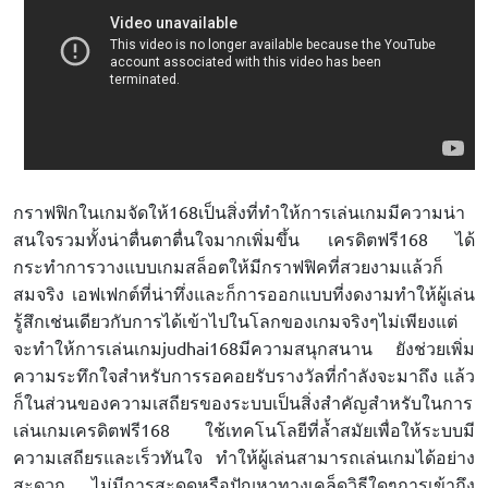
กราฟฟิกในเกมจัดให้168เป็นสิ่งที่ทำให้การเล่นเกมมีความน่า
สนใจรวมทั้งน่าตื่นตาตื่นใจมากเพิ่มขึ้น เครดิตฟรี168 ได้
กระทำการวางแบบเกมสล็อตให้มีกราฟฟิคที่สวยงามแล้วก็
สมจริง เอฟเฟกต์ที่น่าทึ่งและก็การออกแบบที่งดงามทำให้ผู้เล่น
รู้สึกเช่นเดียวกับการได้เข้าไปในโลกของเกมจริงๆไม่เพียงแต่
จะทำให้การเล่นเกมjudhai168มีความสนุกสนาน ยังช่วยเพิ่ม
ความระทึกใจสำหรับการรอคอยรับรางวัลที่กำลังจะมาถึง แล้ว
ก็ในส่วนของความเสถียรของระบบเป็นสิ่งสำคัญสำหรับในการ
เล่นเกมเครดิตฟรี168 ใช้เทคโนโลยีที่ล้ำสมัยเพื่อให้ระบบมี
ความเสถียรและเร็วทันใจ ทำให้ผู้เล่นสามารถเล่นเกมได้อย่าง
สะดวก ไม่มีการสะดุดหรือปัญหาทางเคล็ดวิธีใดๆการเข้าถึง