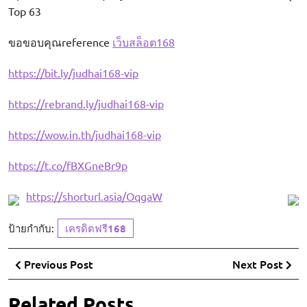
Top 63
ขอขอบคุณreference
เว็บสล็อต168
https://bit.ly/judhai168-vip
https://rebrand.ly/judhai168-vip
https://wow.in.th/judhai168-vip
https://t.co/fBXGneBr9p
https://shorturl.asia/OqgaW
ป้ายกำกับ:
เครดิตฟรี168
แนะแนว
Previous
Ne
Previous Post
Next Post
เรื่อง
Post
Po
Related Posts