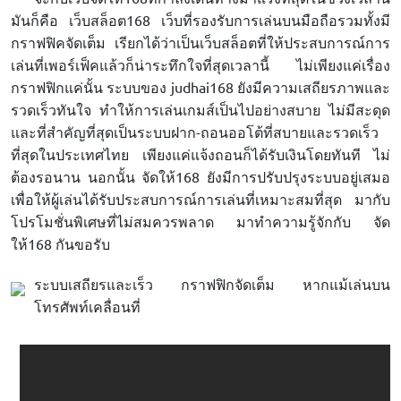
มันก็คือ เว็บสล็อต168 เว็บที่รองรับการเล่นบนมือถือรวมทั้งมี
กราฟฟิคจัดเต็ม เรียกได้ว่าเป็นเว็บสล็อตที่ให้ประสบการณ์การ
เล่นที่เพอร์เฟ็คแล้วก็น่าระทึกใจที่สุดเวลานี้ ไม่เพียงแค่เรื่อง
กราฟฟิกแค่นั้น ระบบของ judhai168 ยังมีความเสถียรภาพและ
รวดเร็วทันใจ ทำให้การเล่นเกมส์เป็นไปอย่างสบาย ไม่มีสะดุด
และที่สำคัญที่สุดเป็นระบบฝาก-ถอนออโต้ที่สบายและรวดเร็ว
ที่สุดในประเทศไทย เพียงแค่แจ้งถอนก็ได้รับเงินโดยทันที ไม่
ต้องรอนาน นอกนั้น จัดให้168 ยังมีการปรับปรุงระบบอยู่เสมอ
เพื่อให้ผู้เล่นได้รับประสบการณ์การเล่นที่เหมาะสมที่สุด มากับ
โปรโมชั่นพิเศษที่ไม่สมควรพลาด มาทำความรู้จักกับ จัด
ให้168 กันขอรับ
ระบบเสถียรและเร็ว กราฟฟิกจัดเต็ม หากแม้เล่นบน
โทรศัพท์เคลื่อนที่