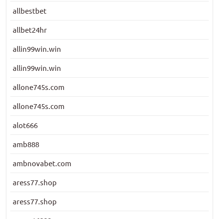
allbestbet
allbet24hr
allin99win.win
allin99win.win
allone745s.com
allone745s.com
alot666
amb888
ambnovabet.com
aress77.shop
aress77.shop