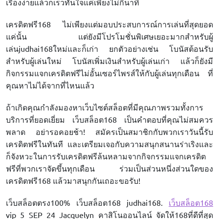
เรื่องง่ายแล้วก็เร็วทันใจแค่เพียงไม่กี่นาที
เครดิตฟรี168 ไม่เพียงแต่มอบประสบการณ์การเล่นที่สุดยอด
แค่นั้น แต่ยังมีโปรโมชั่นพิเศษเยอะมากสำหรับผู้
เล่นjudhai168ใหม่และก็เก่า ยกตัวอย่างเช่น โบนัสต้อนรับ
สำหรับผู้เล่นใหม่ โบนัสเพิ่มเงินสำหรับผู้เล่นเก่า แล้วก็ยังมี
กิจกรรมแจกเครดิตฟรีไม่อั้นเซอร์ไพรส์ให้กับผู้เล่นทุกเดือน ที่
คุณหาไม่ได้จากที่ไหนแล้ว
ถ้าเกิดคุณกำลังมองหาเว็บไซต์สล็อตที่มีคุณภาพรวมทั้งการ
บริการที่ยอดเยี่ยม เว็บสล็อต168 เป็นคำตอบที่คุณไม่สมควร
พลาด อย่ารอคอยช้า! สมัครเป็นสมาชิกกับพวกเราวันนี้รับ
เครดิตฟรีในทันที และเตรียมเจอกับความสนุกสนานร่าเริงและ
ก็จังหวะในการรับเครดิตฟรีล้นหลามจากกิจกรรมแจกเครดิต
ฟรีที่พวกเราจัดขึ้นทุกเดือน ร่วมเป็นส่วนหนึ่งส่วนใดของ
เครดิตฟรี168 แล้วมาสนุกกันเถอะขอรับ!
เว็บสล็อตตรง100% เว็บสล็อต168 judhai168.
เว็บสล็อต168
vip 5 SEP 24 Jacquelyn คาสิโนออนไลน์ จัดให้168ที่ดีที่สุด