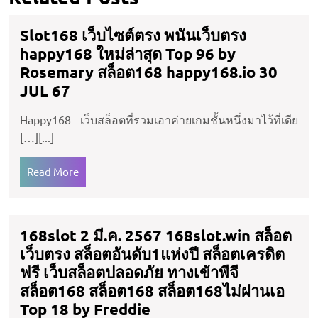
Slot168 เว็บไซต์ตรง พนันเว็บตรง
happy168 ใหม่ล่าสุด Top 96 by
Rosemary สล็อต168 happy168.io 30
Slot168
JUL 67
เว็บไซต์
Happy168 เว็บสล็อตที่รวมเอาค่ายเกมชั้นหนึ่งมาไว้ที่เดีย
ตรง
[…][...]
พนัน
เว็บ
Read
Read More
ตรง
More
happy168
ใหม่
168slot 2 มี.ค. 2567 168slot.win สล็อต
ล่าสุด
เว็บตรง สล็อตอันดับ1แห่งปี สล็อตเครดิต
Top
ฟรี เว็บสล็อตปลอดภัย ทางเข้าพีจี
96
สล็อต168 สล็อต168 สล็อต168ไม่ผ่านเอ
by
168slot
Top 18 by Freddie
Rosemary