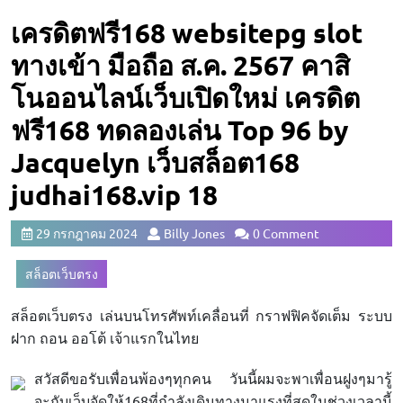
เครดิตฟรี168 websitepg slot
ทางเข้า มือถือ ส.ค. 2567 คาสิ
โนออนไลน์เว็บเปิดใหม่ เครดิต
ฟรี168 ทดลองเล่น Top 96 by
Jacquelyn เว็บสล็อต168
judhai168.vip 18
29
Billy
29 กรกฎาคม 2024
Billy Jones
0 Comment
กรกฎาคม
Jones
2024
สล็อตเว็บตรง
สล็อตเว็บตรง เล่นบนโทรศัพท์เคลื่อนที่ กราฟฟิคจัดเต็ม ระบบ
ฝาก ถอน ออโต้ เจ้าแรกในไทย
สวัสดีขอรับเพื่อนพ้องๆทุกคน วันนี้ผมจะพาเพื่อนฝูงๆมารู้
จะกับเว็บจัดให้168ที่กำลังเดินทางมาแรงที่สุดในช่วงเวลานี้