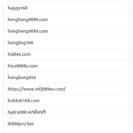
happy168
hengheng9899.com
hengheng9899.com
hengjing168
hi6bet.com
hiso8888s.com
hongkong456
https://www.mfj889xx.com/
hubbet168.com
hydra888 เครดิตฟรี
ib888pro.bet