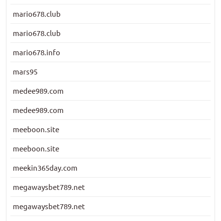
mario678.club
mario678.club
mario678.info
mars95
medee989.com
medee989.com
meeboon.site
meeboon.site
meekin365day.com
megawaysbet789.net
megawaysbet789.net