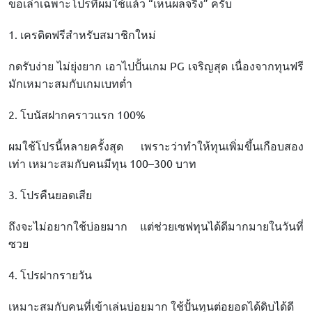
ขอเล่าเฉพาะโปรที่ผมใช้แล้ว “เห็นผลจริง” ครับ
1. เครดิตฟรีสำหรับสมาชิกใหม่
กดรับง่าย ไม่ยุ่งยาก เอาไปปั้นเกม PG เจริญสุด เนื่องจากทุนฟรี
มักเหมาะสมกับเกมเบทต่ำ
2. โบนัสฝากคราวแรก 100%
ผมใช้โปรนี้หลายครั้งสุด เพราะว่าทำให้ทุนเพิ่มขึ้นเกือบสอง
เท่า เหมาะสมกับคนมีทุน 100–300 บาท
3. โปรคืนยอดเสีย
ถึงจะไม่อยากใช้บ่อยมาก แต่ช่วยเซฟทุนได้ดีมากมายในวันที่
ซวย
4. โปรฝากรายวัน
เหมาะสมกับคนที่เข้าเล่นบ่อยมาก ใช้ปั้นทุนต่อยอดได้ดิบได้ดี