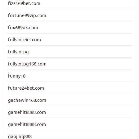
fizz169bet.com
fortune99vip.com
fox689ok.com
fullsloteiei.com
fullslotpg
fullslotpg168.com
funny18
future24bet.com
gachawin168.com
gamehit8888.com
gamehit8888.com
gaojing888