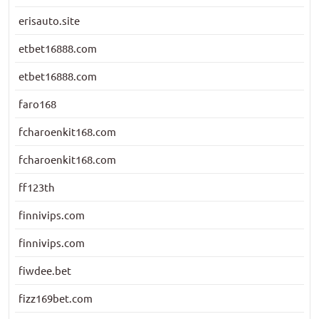
erisauto.site
etbet16888.com
etbet16888.com
faro168
fcharoenkit168.com
fcharoenkit168.com
ff123th
finnivips.com
finnivips.com
fiwdee.bet
fizz169bet.com