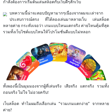
กำลังต้องการเริ่มต้นเล่นสล็อตกับเว็บดีๆสักเว็บ
บทความนี้น่าจะตอบปัญหามากๆเนื่องจากผมจะเล่าจาก
ประสบการณ์ตรง ที่ได้ลองเล่นมาหลายเว็บ เล่นสล็อต
หลายค่าย กระทั่งเจอว่า เกมแบบไหนแตกจริง ค่ายไหนคุ้มที่สุด
รวมทั้งเว็บไซต์แบบไหนให้โปรโมชั่นดีแบบไม่หลอก
ทั้งผองนี้เป็นมุมมองจากผู้ที่เล่นจริง เสียจริง แตกจริง รวมทั้ง
ถอนจริง ไม่ใจ ไม่อวยครับ!
เว็บสล็อต ทำไมผมถึงเลือกเล่น “รวมเกมแตกง่าย” จากหลาย
ค่าย?