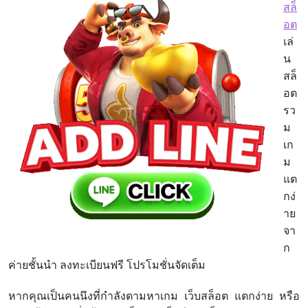
สล็
อต
เล่
น
สล็
อต
รว
ม
เก
ม
แต
กง่
าย
จา
ก
ค่ายชั้นนำ ลงทะเบียนฟรี โปรโมชั่นจัดเต็ม
หากคุณเป็นคนนึงที่กำลังตามหาเกม เว็บสล็อต แตกง่าย หรือ