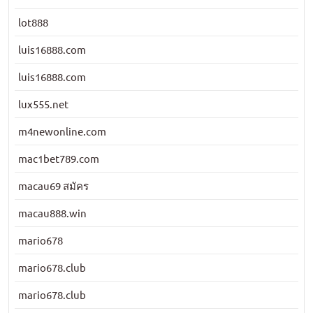
lot888
luis16888.com
luis16888.com
lux555.net
m4newonline.com
mac1bet789.com
macau69 สมัคร
macau888.win
mario678
mario678.club
mario678.club