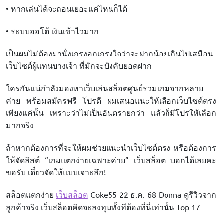
• หากเล่นได้จะถอนเยอะแค่ไหนก็ได้
• ระบบออโต้ เงินเข้าไวมาก
เป็นผมไม่ต้องมานั่งเกรงอกเกรงใจว่าจะฝากน้อยเกินไปเสมือน
เว็บไซต์ผู้แทนบางเจ้า ที่มักจะบังคับยอดฝาก
ใครกันแน่กำลังมองหาเว็บเล่นสล็อตศูนย์รวมเกมจากหลาย
ค่าย พร้อมสมัครฟรี โปรดี ผมเสนอแนะให้เลือกเว็บไซต์ตรง
เพียงแค่นั้น เพราะว่าไม่เป็นอันตรายกว่า แล้วก็มีโปรให้เลือก
มากจริง
ถ้าหากต้องการที่จะให้ผมช่วยแนะนำเว็บไซต์ตรง หรือต้องการ
ให้จัดลิสต์ “เกมแตกง่ายเฉพาะค่าย” เว็บสล็อต บอกได้เลยคะ
ขอรับ เดี๋ยวจัดให้แบบเจาะลึก!
สล็อตแตกง่าย
เว็บสล็อต
Coke55 22 ธ.ค. 68 Donna ดูรีวิวจาก
ลูกค้าจริง เว็บสล็อตคิดจะลงทุนทั้งทีต้องที่นี่เท่านั้น Top 17