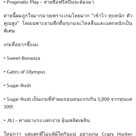
• Pragmatic Play – สายซื้อฟรีสปินจะต้องมา
ค่ายนี้ผมถูกใจมากมายเพราะเกมโดยมาก “เข้าไว ทุบหนัก ตัว
คูณสูง” โดยเฉพาะยามดึกดื่นๆเกมจะไหลลื่นและแตกหนักเป็น
พิเศษ
เกมที่อยากชี้แนะ
• Sweet Bonanza
• Gates of Olympus
• Sugar Rush
• Sugar Rush เป็นเกมที่ทำผมถอนหนแรกเกิน 5,000 จากทุนแค่
300!
• JILI – ค่ายมาแรง แตกง่าย ลุ้นเพลิดเพลิน
ใหม่กว่า แต่แตกดีไม่แพ้ผู้ใดกันแน่ อย่างเกม Crazy Hunter