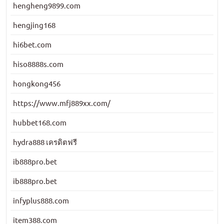
hengheng9899.com
hengjing168
hi6bet.com
hiso8888s.com
hongkong456
https://www.mfj889xx.com/
hubbet168.com
hydra888 เครดิตฟรี
ib888pro.bet
ib888pro.bet
infyplus888.com
item388.com