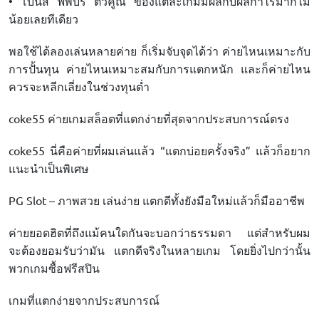
• โบนัส ฟีพบร์ ตัวคูณ ของแต่ละเกมมีผลกับผลกำไรมากไม่
น้อยเลยทีเดียว
พอใช้ได้ลองเล่นหลายค่าย ก็เริ่มจับจุดได้ว่า ค่ายไหนเหมาะกับ
การปั้นทุน ค่ายไหนเหมาะสมกับการแตกหนัก และก็ค่ายไหน
ควรจะหลีกเลี่ยงในช่วงทุนต่ำ
coke55 ค่ายเกมสล็อตที่แตกง่ายที่สุดจากประสบการณ์ตรง
coke55 นี่คือค่ายที่ผมเล่นแล้ว “แตกบ่อยครั้งจริง” แล้วก็อยาก
แนะนำเป็นพิเศษ
PG Slot – ภาพสวย เล่นง่าย แตกดีทั้งยังมือใหม่แล้วก็มืออาชีพ
ค่ายยอดฮิตที่ถึงแม้คนใดกันจะบอกว่าธรรมดา แต่สำหรับผม
จะต้องยอมรับว่ามัน แตกดีจริงในหลายเกม โดยยิ่งไปกว่านั้น
พวกเกมซื้อฟรีสปิน
เกมที่แตกง่ายจากประสบการณ์