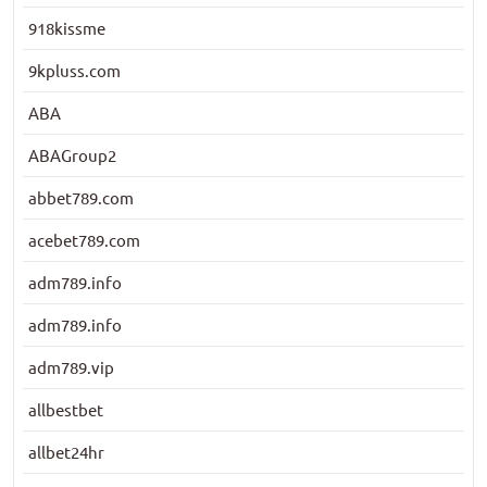
918kissme
9kpluss.com
ABA
ABAGroup2
abbet789.com
acebet789.com
adm789.info
adm789.info
adm789.vip
allbestbet
allbet24hr