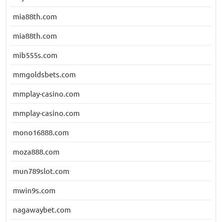
mia88th.com
mia88th.com
mib555s.com
mmgoldsbets.com
mmplay-casino.com
mmplay-casino.com
mono16888.com
moza888.com
mun789slot.com
mwin9s.com
nagawaybet.com