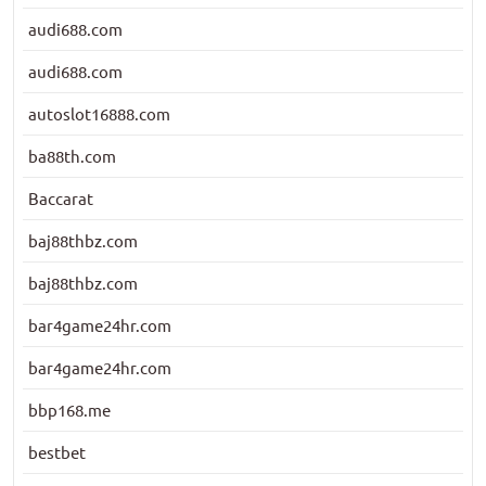
audi688.com
audi688.com
autoslot16888.com
ba88th.com
Baccarat
baj88thbz.com
baj88thbz.com
bar4game24hr.com
bar4game24hr.com
bbp168.me
bestbet