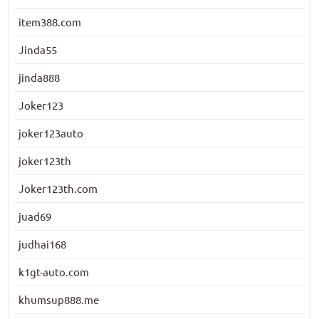
item388.com
Jinda55
jinda888
Joker123
joker123auto
joker123th
Joker123th.com
juad69
judhai168
k1gt-auto.com
khumsup888.me