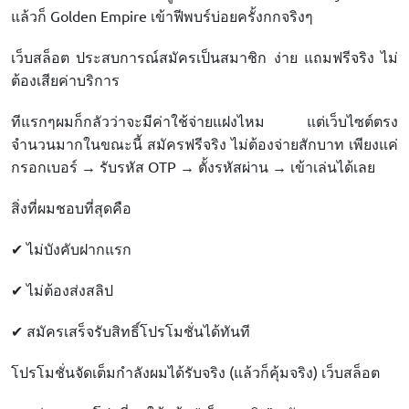
แล้วก็ Golden Empire เข้าฟีพบร์บ่อยครั้งกกจริงๆ
เว็บสล็อต ประสบการณ์สมัครเป็นสมาชิก ง่าย แถมฟรีจริง ไม่
ต้องเสียค่าบริการ
ทีแรกๆผมก็กลัวว่าจะมีค่าใช้จ่ายแฝงไหม แต่เว็บไซต์ตรง
จำนวนมากในขณะนี้ สมัครฟรีจริง ไม่ต้องจ่ายสักบาท เพียงแค่
กรอกเบอร์ → รับรหัส OTP → ตั้งรหัสผ่าน → เข้าเล่นได้เลย
สิ่งที่ผมชอบที่สุดคือ
✔ ไม่บังคับฝากแรก
✔ ไม่ต้องส่งสลิป
✔ สมัครเสร็จรับสิทธิ์โปรโมชั่นได้ทันที
โปรโมชั่นจัดเต็มกำลังผมได้รับจริง (แล้วก็คุ้มจริง) เว็บสล็อต