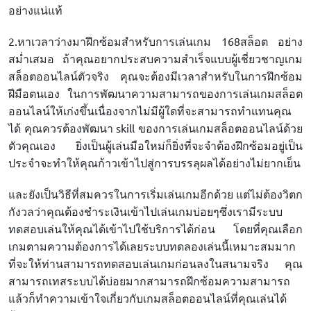
อย่างแน่แท้
2.หาเวลาว่างมาฝึกซ้อมสำหรับการเล่นเกม 168สล็อต อย่าง
สม่ำเสมอ ถ้าคุณอยากประสบความสำเร็จแบบผู้เชี่ยวชาญเกม
สล็อตออนไลน์ตัวจริง คุณจะต้องมีเวลาสำหรับในการฝึกซ้อม
ฝีมือตนเอง ในการพัฒนาความสามารถของการเล่นเกมสล็อต
ออนไลน์ให้เก่งขึ้นเนื่องจากไม่มีผู้ใดที่จะสามารถทำแทนคุณ
ได้ คุณควรต้องพัฒนา skill ของการเล่นเกมสล็อตออนไลน์ด้วย
ตัวคุณเอง ยิ่งเป็นผู้เล่นมือใหม่ก็ยิ่งที่จะจำต้องฝึกซ้อมอยู่เป็น
ประจำจะทำให้คุณก้าวเข้าไปสู่การบรรลุผลได้อย่างไม่ยากเย็น
และยังเป็นวิธีที่สมควรในการเริ่มเล่นเกมอีกด้วย แต่ไม่ต้องวิตก
กังวลว่าคุณต้องชำระเงินเข้าไปเล่นเกมบ่อยๆซึ่งเรามีระบบ
ทดสอบเล่นให้คุณได้เข้าไปใช้บริการได้ก่อน โดยที่คุณเลือก
เกมตามความต้องการได้เลยระบบทดลองเล่นนี้เหมาะสมมาก
ที่จะให้ท่านสามารถทดสอบเล่นเกมก่อนลงในสนามจริง คุณ
สามารถเทสระบบได้บ่อยมากสามารถฝึกซ้อมความสามารถ
แล้วก็ทำความเข้าใจเกี่ยวกับเกมสล็อตออนไลน์ที่คุณเล่นได้