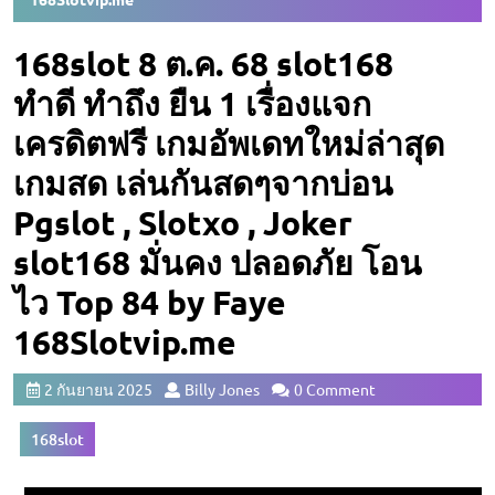
168slot 8 ต.ค. 68 slot168
ทำดี ทำถึง ยืน 1 เรื่องแจก
เครดิตฟรี เกมอัพเดทใหม่ล่าสุด
เกมสด เล่นกันสดๆจากบ่อน
Pgslot , Slotxo , Joker
slot168 มั่นคง ปลอดภัย โอน
ไว Top 84 by Faye
168Slotvip.me
2
Billy
2 กันยายน 2025
Billy Jones
0 Comment
กันยายน
Jones
2025
168slot