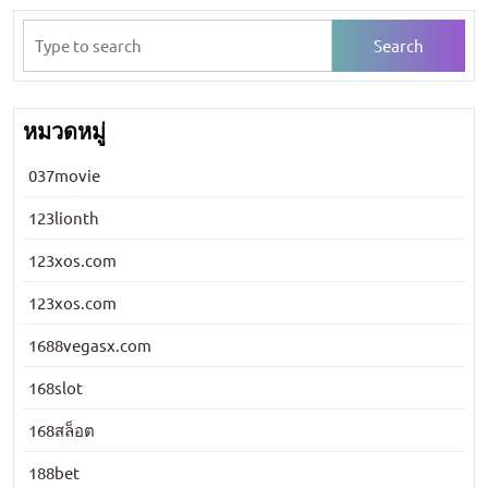
เว็บ
Search
ตรง
for:
อยา
เห็น
คน
หมวดหมู่
ไทย
เลิก
037movie
จน
123lionth
โดน
ใจ
123xos.com
สาย
123xos.com
ปั่น
สล็อ
1688vegasx.com
ทดล
168slot
เล่น
ฟรี
168สล็อต
168
188bet