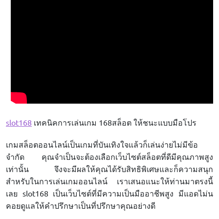
slot168
เทคนิคการเล่นเกม 168สล็อต ให้ชนะแบบมือโปร
เกมสล็อตออนไลน์เป็นเกมที่บันเทิงใจแล้วก็เล่นง่ายไม่มีข้อ
จำกัด คุณจำเป็นจะต้องเลือกเว็บไซต์สล็อตที่ดีมีคุณภาพสูง
เท่านั้น จึงจะมีผลให้คุณได้รับสิทธิพิเศษและก็ความสนุก
สำหรับในการเล่นเกมออนไลน์ เราเสนอแนะให้ท่านมาตรงนี้
เลย slot168 เป็นเว็บไซต์ที่มีความเป็นมืออาชีพสูง มีแอดไม่น
คอยดูแลให้คำปรึกษาเป็นที่ปรึกษาคุณอย่างดี