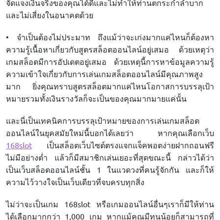
จัดแจงเงินจริงของคุณได้ดีและไม่ทำให้ท่านตกระกำลำบาก
และไม่เสี่ยงในอนาคตด้วย
• จำเป็นต้องไม่ประมาท ถึงแม้ว่าจะเก่งมากแค่ไหนก็ต้องหา
ความรู้เนื้อหาเกี่ยวกับสูตรสล็อตออนไลน์อยู่เสมอ ด้วยเหตุว่า
เกมสล็อตมีการอัปเดตอยู่เสมอ ด้วยเหตุนี้การหาข้อมูลความรู้
ความเข้าใจเกี่ยวกับการเล่นเกมสล็อตออนไลน์มีคุณภาพสูง
มาก ยิ่งคุณทราบสูตรสล็อตมากแค่ไหนโอกาสการบรรลุเป้า
หมายรวมทั้งเงินรางวัลก็จะเป็นของคุณมากมายแค่นั้น
และนี่เป็นเทคนิคการบรรลุเป้าหมายของการเล่นเกมสล็อต
ออนไลน์ในยุคสมัยใหม่นี้บอกได้เลยว่า หากคุณเลือกเว็บ
168slot
เป็นสล็อตเว็บไซต์ตรงแจกแจ็คพอตง่ายฝากถอนฟรี
ไม่มีอย่างต่ำ แล้วก็มีสมาชิกเล่นเยอะที่สุดขณะนี้ กล่าวได้ว่า
เป็นเว็บสล็อตออนไลน์ชั้น 1 ในแวดวงที่คนรู้จักกัน และก็ให้
ความไว้วางใจเป็นเว็บเดียวที่จบครบทุกสิ่ง
ไม่ว่าจะเป็นเกม 168slot หรือเกมออนไลน์อื่นๆเราก็มีให้ท่าน
ได้เลือกมากกว่า 1,000 เกม หากแม้คุณมีทุนน้อยก็สามารถที่