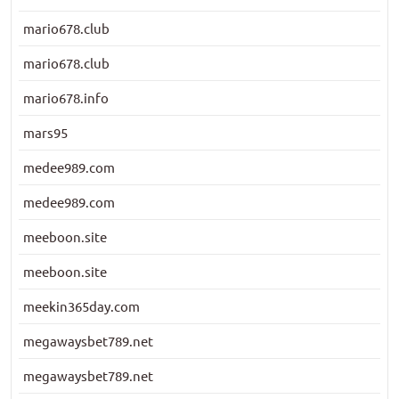
mario678.club
mario678.club
mario678.info
mars95
medee989.com
medee989.com
meeboon.site
meeboon.site
meekin365day.com
megawaysbet789.net
megawaysbet789.net