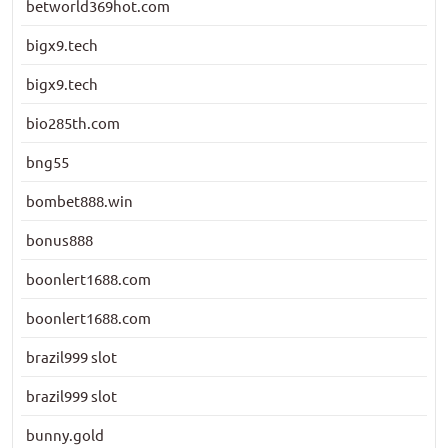
betworld369hot.com
bigx9.tech
bigx9.tech
bio285th.com
bng55
bombet888.win
bonus888
boonlert1688.com
boonlert1688.com
brazil999 slot
brazil999 slot
bunny.gold