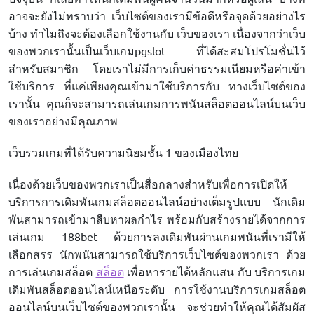
อาจจะยังไม่ทราบว่า เว็บไซต์ของเรามีข้อดีหรือจุดด้วยอย่างไร
บ้าง ทำไมถึงจะต้องเลือกใช้งานกับ เว็บของเรา เนื่องจากว่าเว็บ
ของพวกเรานั้นเป็นเว็บเกมpgslot ที่ได้สะสมโปรโมชั่นไว้
สำหรับสมาชิก โดยเราไม่มีการเก็บค่าธรรมเนียมหรือค่าเข้า
ใช้บริการ ที่แค่เพียงคุณเข้ามาใช้บริการกับ ทางเว็บไซต์ของ
เรานั้น คุณก็จะสามารถเล่นเกมการพนันสล็อตออนไลน์บนเว็บ
ของเราอย่างมีคุณภาพ
เว็บรวมเกมที่ได้รับความนิยมชั้น 1 ของเมืองไทย
เนื่องด้วยเว็บของพวกเราเป็นสื่อกลางสำหรับเพื่อการเปิดให้
บริการการเดิมพันเกมสล็อตออนไลน์อย่างเต็มรูปแบบ นักเดิม
พันสามารถเข้ามาสืบหาผลกำไร พร้อมกับสร้างรายได้จากการ
เล่นเกม 188bet ด้วยการลงเดิมพันผ่านเกมพนันที่เรามีให้
เลือกสรร นักพนันสามารถใช้บริการเว็บไซต์ของพวกเรา ด้วย
การเล่นเกมสล็อต
สล็อต
เพื่อหารายได้หลักแสน กับ บริการเกม
เดิมพันสล็อตออนไลน์เหนือระดับ การใช้งานบริการเกมสล็อต
ออนไลน์บนเว็บไซต์ของพวกเรานั้น จะช่วยทำให้คุณได้สัมผัส