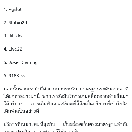
1. Pgslot
2. Slotxo24
3. Jili slot
4. Live22
5. Joker Gaming
6. 918Kiss
นอกนั้นพวกเรายังมีค่ายเกมการพนัน มาตรฐานระดับสากล ที่
ได้ยกตัวอย่างมานี้ พวกเรายังมีบริการเกมสล็อตจากค่ายอื่นมา
ให้บริการ การเดิมพันเกมสล็อตที่นี้ถือเป็นบริการที่เข้าใจนัก
เดิมพันเป็นอย่างดี
บริการที่เหมาะสมที่สุดกับ เว็บสล็อตเว็บตรงมาตรฐานลำดับ
แรกๆ ประกันคุณภาพจากผู้ใช้งานจริง