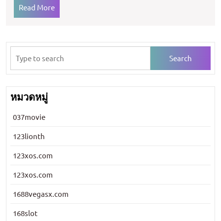
25
โอน
ดาว
Read
Read More
ปั่น
ไว
จาก
More
แตก66
มี
ผู้
web
ไอ
ใช้
Search
ใหญ่
ดี
จริง
for:
รวม
สล็อต
live22slot
เว็บ
รึ
เส้น
สล็อต
ยัง
ทาง
หมวดหมู่
เว็บ
สร้าง
ตรง
037movie
ราย
อัปเดต
ได้
123lionth
ใหม่
ของ
ล่าสุด
123xos.com
คน
เล่น
รุ่น
123xos.com
ก่อน
ใหม่
ใคร
1688vegasx.com
16
พนัน
January
168slot
เว็บ