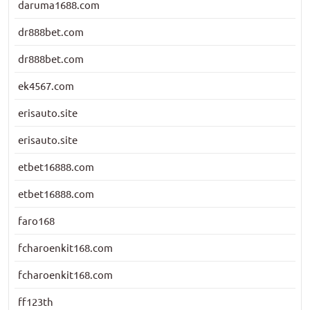
daruma1688.com
dr888bet.com
dr888bet.com
ek4567.com
erisauto.site
erisauto.site
etbet16888.com
etbet16888.com
faro168
fcharoenkit168.com
fcharoenkit168.com
ff123th