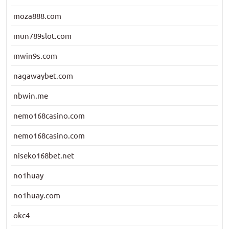
moza888.com
mun789slot.com
mwin9s.com
nagawaybet.com
nbwin.me
nemo168casino.com
nemo168casino.com
niseko168bet.net
no1huay
no1huay.com
okc4