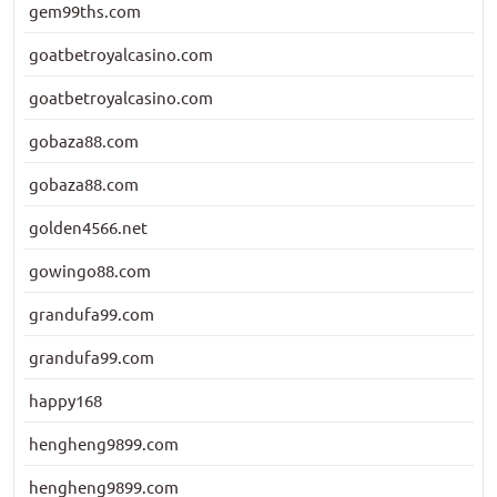
gem99ths.com
goatbetroyalcasino.com
goatbetroyalcasino.com
gobaza88.com
gobaza88.com
golden4566.net
gowingo88.com
grandufa99.com
grandufa99.com
happy168
hengheng9899.com
hengheng9899.com