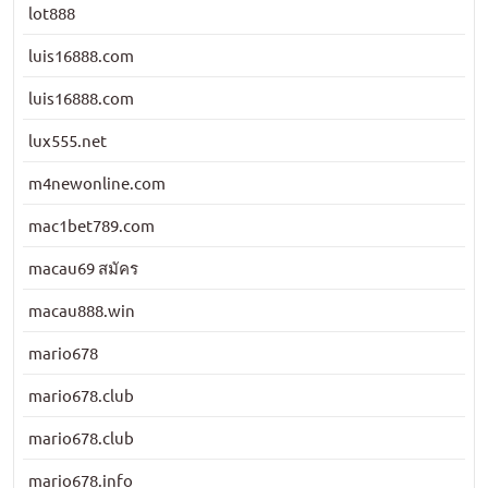
lot888
luis16888.com
luis16888.com
lux555.net
m4newonline.com
mac1bet789.com
macau69 สมัคร
macau888.win
mario678
mario678.club
mario678.club
mario678.info