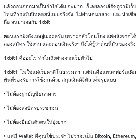
แล้วถอนออกมาเป็นกำไรได้เยอะมาก ก็เลยลองเสิร์ชดูว่ามีเว็บ
ไหนที่รองรับบิทคอยน์แบบจริงจัง ไม่ผ่านคนกลาง และน่าเชื่อ
ถือ จนมาเจอกับ 1xbit
ตอนแรกยังลังเลอยู่เยอะครับ เพราะกลัวโดนโกง แต่หลังจากได้
ลองสมัคร ใช้งาน และถอนเงินจริงๆ ถึงได้รู้ว่าเว็บนี้มันของจริง
1xbit1 คืออะไร ทำไมถึงต่างจากเว็บทั่วไป
1xbit1 ไม่ใช่แค่เว็บคาสิโนธรรมดา แต่มันคือแพลตฟอร์มเดิม
พันที่รองรับการใช้งานด้วย สกุลเงินดิจิทัล เต็มรูปแบบ
• ไม่ต้องผูกบัญชีธนาคาร
• ไม่ต้องส่งบัตรประชาชน
• ไม่ต้องยืนยันตัวตนให้ยุ่งยาก
• แค่มี Wallet ที่คุณใช้ประจำ ไม่ว่าจะเป็น Bitcoin, Ethereum,