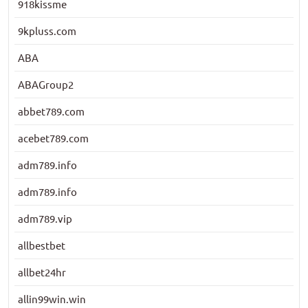
918kissme
9kpluss.com
ABA
ABAGroup2
abbet789.com
acebet789.com
adm789.info
adm789.info
adm789.vip
allbestbet
allbet24hr
allin99win.win