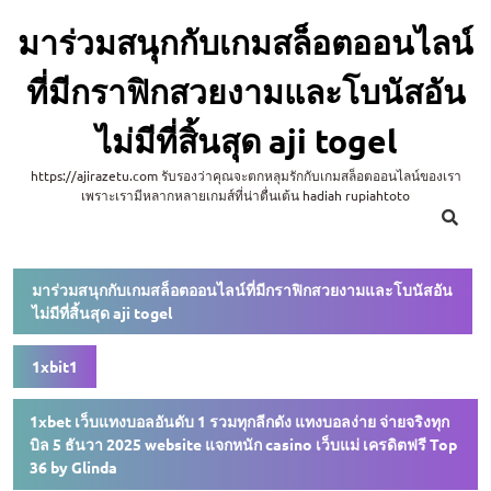
Skip
มาร่วมสนุกกับเกมสล็อตออนไลน์
to
content
ที่มีกราฟิกสวยงามและโบนัสอัน
ไม่มีที่สิ้นสุด aji togel
https://ajirazetu.com รับรองว่าคุณจะตกหลุมรักกับเกมสล็อตออนไลน์ของเรา
เพราะเรามีหลากหลายเกมส์ที่น่าตื่นเต้น hadiah rupiahtoto
มาร่วมสนุกกับเกมสล็อตออนไลน์ที่มีกราฟิกสวยงามและโบนัสอัน
ไม่มีที่สิ้นสุด aji togel
1xbit1
1xbet เว็บแทงบอลอันดับ 1 รวมทุกลีกดัง แทงบอลง่าย จ่ายจริงทุก
บิล 5 ธันวา 2025 website แจกหนัก casino เว็บแม่ เครดิตฟรี Top
36 by Glinda