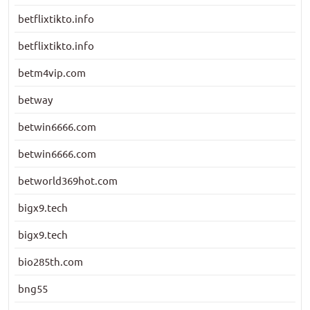
betflixtikto.info
betflixtikto.info
betm4vip.com
betway
betwin6666.com
betwin6666.com
betworld369hot.com
bigx9.tech
bigx9.tech
bio285th.com
bng55