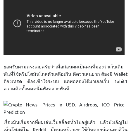
ยอมรับตามตรงเลยครับว่าเมื่อก่อนผมเป็นคนที่มองว่าเว็บเดิม
พันที่ใช้คริปโตมันไกลตัวเหลือเกิน คิดว่าเล่นยาก ต้องมี Wallet
ต้องเทรด ต้องเข้าใจระบบ แต่พอลองได้มาเจอเว็บ 1xbit1
ความคิดทั้งหมดนั้นพังทลายทันที
เรื่องมันเริ่มจากที่ผมเล่นเว็บสล็อตทั่วไปอยู่แล้ว แล้วบังเอิญไป
เห็นโพสต์ใน Reddit มีคนแชร์ว่าเขาใช้บิทคอยน์เล่นคาสิโน