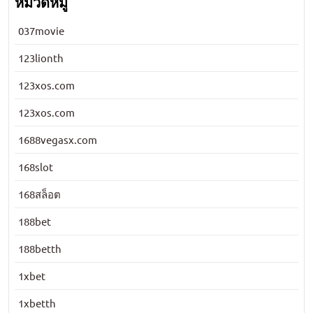
หมวดหมู่
037movie
123lionth
123xos.com
123xos.com
1688vegasx.com
168slot
168สล็อต
188bet
188betth
1xbet
1xbetth