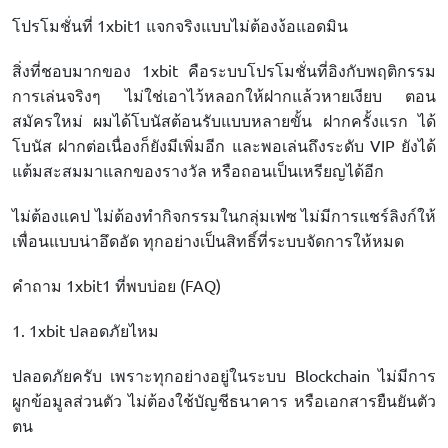
โปรโมชั่นที่ 1xbit1 แจกจริงแบบไม่ต้องง้อแอดมิน
สิ่งที่ชอบมากของ 1xbit คือระบบโปรโมชั่นที่อิงกับพฤติกรรม
การเล่นจริงๆ ไม่ใช่เอาไว้หลอกให้ฝากแล้วหายเงียบ ตอน
สมัครใหม่ ผมได้โบนัสต้อนรับแบบหลายขั้น ฝากครั้งแรก ได้
โบนัส ฝากต่อเนื่องก็ยังมีเพิ่มอีก และพอเล่นถึงระดับ VIP ยังได้
แต้มสะสมมาแลกของรางวัล หรือถอนเป็นเหรียญได้อีก
ไม่ต้องแคป ไม่ต้องทำกิจกรรมในกลุ่มเฟซ ไม่มีการแชร์ลิงก์ให้
เพื่อนแบบน่าอึดอัด ทุกอย่างเป็นสิทธิ์ที่ระบบจัดการให้หมด
คำถาม 1xbit1 ที่พบบ่อย (FAQ)
1. 1xbit ปลอดภัยไหม
ปลอดภัยครับ เพราะทุกอย่างอยู่ในระบบ Blockchain ไม่มีการ
ผูกข้อมูลส่วนตัว ไม่ต้องใช้บัญชีธนาคาร หรือเอกสารยืนยันตัว
ตน