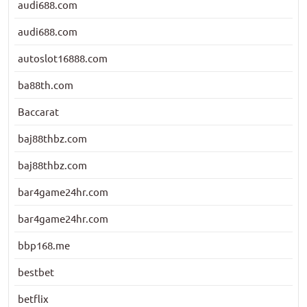
audi688.com
audi688.com
autoslot16888.com
ba88th.com
Baccarat
baj88thbz.com
baj88thbz.com
bar4game24hr.com
bar4game24hr.com
bbp168.me
bestbet
betflix