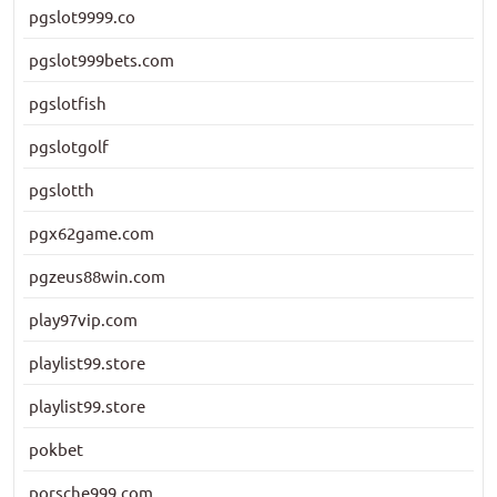
pgslot9999.co
pgslot999bets.com
pgslotfish
pgslotgolf
pgslotth
pgx62game.com
pgzeus88win.com
play97vip.com
playlist99.store
playlist99.store
pokbet
porsche999.com