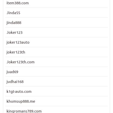
item388.com
Jinda55
jinda888
Joker123
joker123auto
joker123th
Joker123th.com
juad69
judhai168
k1gt-auto.com
khumsup888.me
kingromans789.com