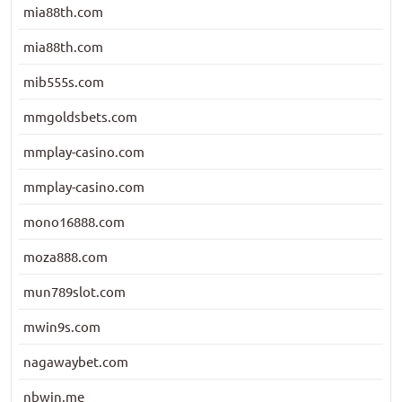
mia88th.com
mia88th.com
mib555s.com
mmgoldsbets.com
mmplay-casino.com
mmplay-casino.com
mono16888.com
moza888.com
mun789slot.com
mwin9s.com
nagawaybet.com
nbwin.me