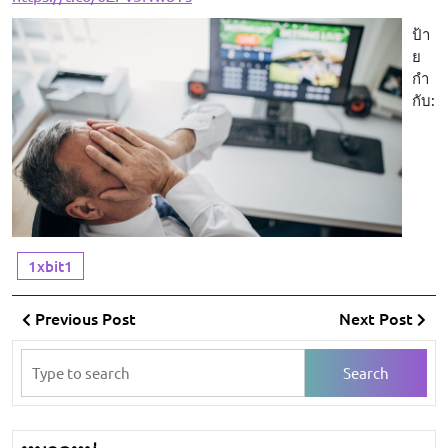
ป้า
ย
กำ
กับ:
1xbit1
แนะแนว
Previous
Ne
Previous Post
Next Post
เรื่อง
Post
Po
Search
for: