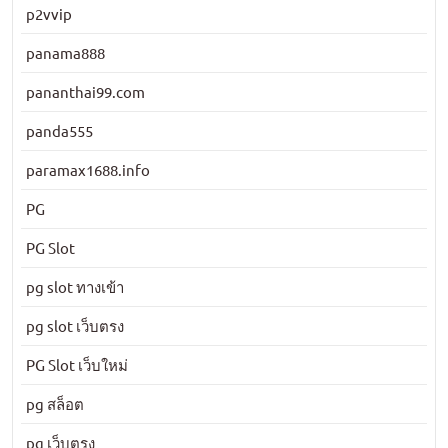
p2vvip
panama888
pananthai99.com
panda555
paramax1688.info
PG
PG Slot
pg slot ทางเข้า
pg slot เว็บตรง
PG Slot เว็บใหม่
pg สล็อต
pg เว็บตรง