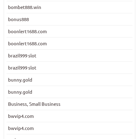
bombet888.win
bonus888
boonlert1688.com
boonlert1688.com
brazil999 slot
brazil999 slot
bunny.gold
bunny.gold
Business, Small Business
bwvip4.com
bwvip4.com