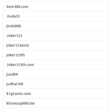
item388.com
Jinda55
jinda888
Joker123
joker123auto
joker123th
Joker123th.com
juad69
judhai168
k1gt-auto.com
khumsup888.me