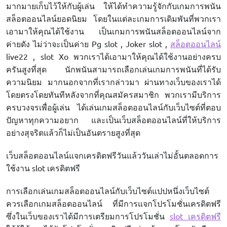
มากมายเก็บไว้ให้กับผู้เล่น ให้ได้ทำความรู้จักกับเกมการพนัน
สล็อตออนไลน์ยอดนิยม โดยในแต่ละเกมการเดิมพันที่พวกเรา
เอามาให้คุณได้ใช้งาน เป็นเกมการพนันสล็อตออนไลน์จาก
ค่ายดัง ไม่ว่าจะเป็นค่าย Pg slot , Joker slot ,
สล็อตออนไลน์
live22 , slot Xo พวกเราได้เอามาให้คุณได้ใช้งานอย่างครบ
ครันสูงที่สุด นักพนันสามารถเลือกเล่นเกมการพนันที่ได้รับ
ความนิยม มากนอกจากที่เรากล่าวมา ผ่านทางเว็บของเราได้
โดยตรงโดยทันทีหลังจากที่คุณสมัครสมาชิก พวกเรามีบริการ
ครบวงจรเพื่อผู้เล่น ได้เล่นเกมสล็อตออนไลน์กับเว็บไซต์ที่ตอบ
ปัญหาทุกความอยาก และเป็นเว็บสล็อตออนไลน์ที่ให้บริการ
อย่างสุจริตแล้วก็ไม่เป็นอันตรายสูงที่สุด
เว็บสล็อตออนไลน์แจกเครดิตฟรีวันแล้ววันเล่าไม่อั้นตลอดการ
ใช้งาน slot เครดิตฟรี
การเลือกเล่นเกมสล็อตออนไลน์กับเว็บไซต์แปปหนึ่งเว็บไซต์
ควรเลือกเกมสล็อตออนไลน์ ที่มีการแจกโปรโมชั่นเครดิตฟรี
ซึ่งในเว็บของเราได้มีการเตรียมการโปรโมชั่น
slot เครดิตฟรี