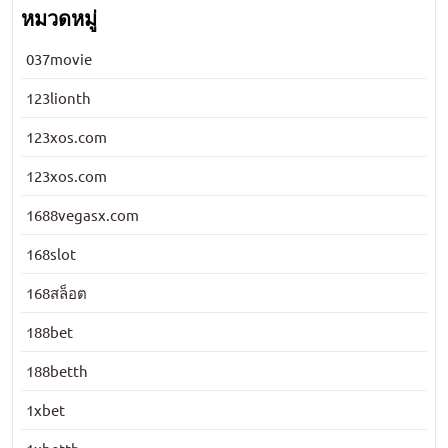
หมวดหมู่
037movie
123lionth
123xos.com
123xos.com
1688vegasx.com
168slot
168สล็อต
188bet
188betth
1xbet