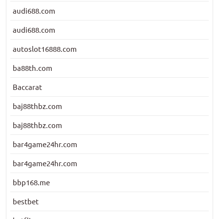
audi688.com
audi688.com
autoslot16888.com
ba88th.com
Baccarat
baj88thbz.com
baj88thbz.com
bar4game24hr.com
bar4game24hr.com
bbp168.me
bestbet