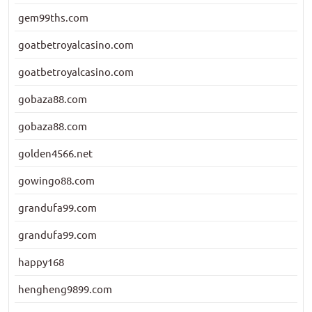
gem99ths.com
goatbetroyalcasino.com
goatbetroyalcasino.com
gobaza88.com
gobaza88.com
golden4566.net
gowingo88.com
grandufa99.com
grandufa99.com
happy168
hengheng9899.com