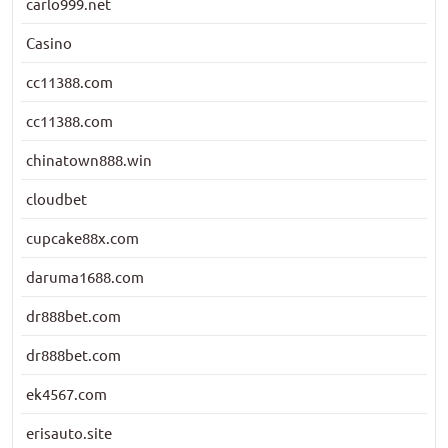
carlo999.net
Casino
cc11388.com
cc11388.com
chinatown888.win
cloudbet
cupcake88x.com
daruma1688.com
dr888bet.com
dr888bet.com
ek4567.com
erisauto.site