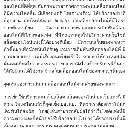
ออนไลน์ที่ดีที่สุด กับภาพบรรยากาศการลงพนันสล็อตออนไลน์
ที่มีความไหลลื่น มีเสียงดนตรี ไพเราะพร้อม ให้บริการอย่างดี
ที่สุดผ่าน เว็บไซต์สล็อต Jinda55 เว็บสล็อตออนไลน์ที่มีโครง
ข่ายที่ยอดเยี่ยม จึงสามารถถ่ายทอดเกมการเดิมพันสล็อต
ออนไลน์ที่มีภาพเอฟเฟค ที่มีคุณภาพสูงให้บริการผ่านเว็บไซต์
สล็อตออนไลน์แห่งนี้ได้อย่างดีเยี่ยม มีการบนเว็บของพวกเรา
ทำขึ้นมาเพื่อนักพนันได้รับดู เกมการเดิมพันสล็อตออนไลน์ที่ มี
ภาพสวยสดงดงามมีเสียงดนตรีสุดเร้าใจ ช่วยทำให้การลงพนัน
นั้นเต็มเปี่ยมไปด้วยอรรถรส พวกเราจึงได้สร้างบริการนี้ขึ้นมา
ให้กับผู้เล่นได้ใช้งาน ผ่านเว็บสล็อตออนไลน์ของพวกเรานั่นเอง
จุดเด่นของการเล่นเกมสล็อตออนไลน์จากค่ายของพวกเรา
การเข้าใช้บริการเกม เว็บสล็อต สล็อตออนไลน์ บนเว็บแห่งนี้ มี
ความไม่เหมือนแล้วก็จุดแข็งเยอะแยะ ที่พวกเราต้องการให้นัก
เดิมพันได้สัมผัส โดยผู้เล่นสามารถสัมผัสได้ว่าเว็บไซต์แห่งนี้มี
ความต่าง และก็หน้าขอใช้บริการอย่างไรบ้าง ได้จากประเด็นนี้
เนื่องจากพวกเราจะรวบรวมจุดเด่นของการเล่นเกมสล็อต