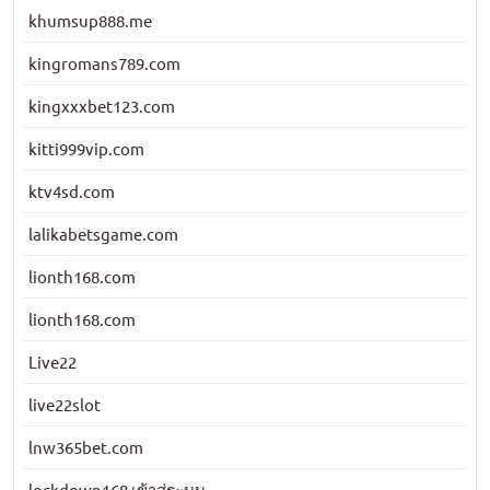
khumsup888.me
kingromans789.com
kingxxxbet123.com
kitti999vip.com
ktv4sd.com
lalikabetsgame.com
lionth168.com
lionth168.com
Live22
live22slot
lnw365bet.com
lockdown168 เข้าสู่ระบบ