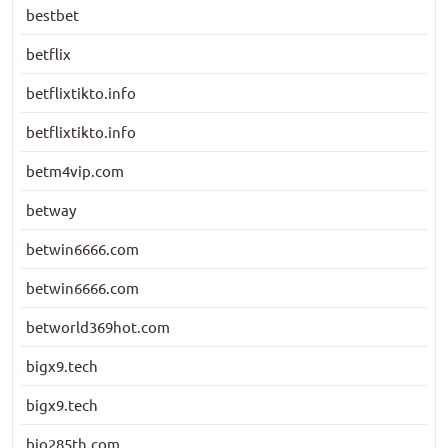
bestbet
betflix
betflixtikto.info
betflixtikto.info
betm4vip.com
betway
betwin6666.com
betwin6666.com
betworld369hot.com
bigx9.tech
bigx9.tech
bio285th.com