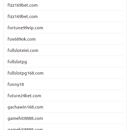
fizz169bet.com
fizz169bet.com
fortune99vip.com
fox689ok.com
fullsloteiei.com
fullslotpg
fullslotpg168.com
funny18
future24bet.com
gachawin168.com
gamehit8888.com
gamehit8888.com