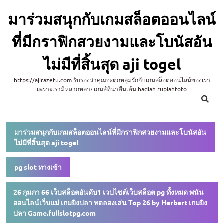
Skip
มาร่วมสนุกกับเกมสล็อตออนไลน์
to
content
ที่มีกราฟิกสวยงามและโบนัสอัน
ไม่มีที่สิ้นสุด aji togel
https://ajirazetu.com รับรองว่าคุณจะตกหลุมรักกับเกมสล็อตออนไลน์ของเรา
เพราะเรามีหลากหลายเกมส์ที่น่าตื่นเต้น hadiah rupiahtoto
มาร่วมสนุกกับเกมสล็อตออนไลน์ที่มีกราฟิกสวยงามและโบนัสอัน
ไม่มีที่สิ้นสุด aji togel
pg slot ทางเข้า
26 กุมภา 66 เว็บสล็อตอันดับ1 เวปไซต์เว็บสล็อต pg ทั้งหมด พนัน
ออนไลน์เว็บแม่ เกมยิงปลา ทดลองเล่น Top 26 by Herbert เกมยิง
ปลา Game.fullslotpg.com