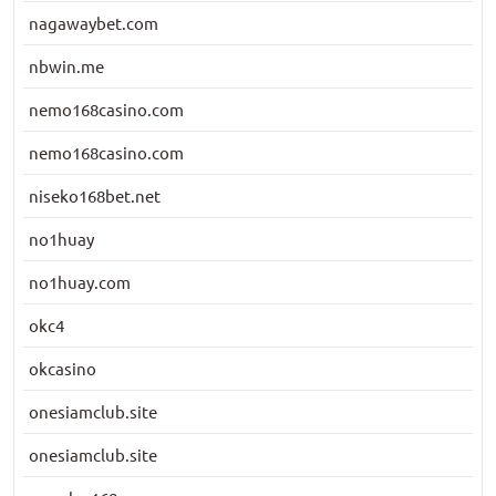
nagawaybet.com
nbwin.me
nemo168casino.com
nemo168casino.com
niseko168bet.net
no1huay
no1huay.com
okc4
okcasino
onesiamclub.site
onesiamclub.site