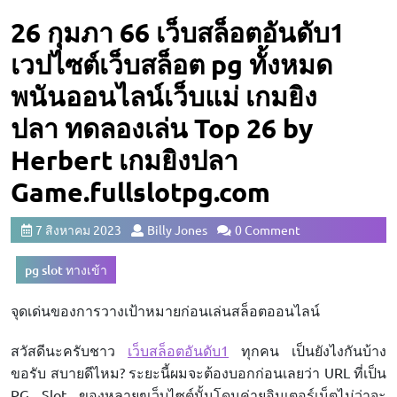
26 กุมภา 66 เว็บสล็อตอันดับ1
เวปไซต์เว็บสล็อต pg ทั้งหมด
พนันออนไลน์เว็บแม่ เกมยิง
ปลา ทดลองเล่น Top 26 by
Herbert เกมยิงปลา
Game.fullslotpg.com
7
Billy
7 สิงหาคม 2023
Billy Jones
0 Comment
สิงหาคม
Jones
2023
pg slot ทางเข้า
จุดเด่นของการวางเป้าหมายก่อนเล่นสล็อตออนไลน์
สวัสดีนะครับชาว
เว็บสล็อตอันดับ1
ทุกคน เป็นยังไงกันบ้าง
ขอรับ สบายดีไหม? ระยะนี้ผมจะต้องบอกก่อนเลยว่า URL ที่เป็น
PG Slot ของหลายๆเว็บไซต์นั้นโดนค่ายอินเตอร์เน็ตไม่ว่าจะ