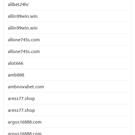
allbet24hr
allin99win.win
allin99win.win
allone745s.com
allone745s.com
alot666
amb888
ambnovabet.com
aress77.shop
aress77.shop
argus16888.com
argus16888.com