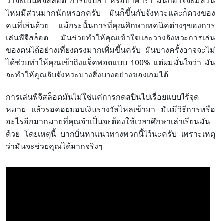
ว่าจะเป็นพีจีสล็อต การยิงปลา หรือบาคาร่า มันก็อาจจะมีส่วน
ไหมมีส่วนมากนักหรอกครับ มันก็ขึ้นกับจังหวะและก็ดวงของ
คนที่เล่นด้วย แม้กระนั้นการที่คุณศึกษาเทคนิคต่างๆของการ
เล่นพีจีสล็อต มันช่วยทำให้คุณเข้าใจและวางจังหวะการเล่น
ของตนได้อย่างเที่ยงตรงมากเพิ่มขึ้นครับ มันบางครั้งอาจจะไม่
ได้ช่วยทำให้คุณเข้าถึงแจ็คพอตแบบ 100% แต่ผมมั่นใจว่า มัน
จะทำให้คุณจับจังหวะบางสิ่งบางอย่างของเกมได้
การเล่นพีจีสล็อตมันไม่ใช่แค่การกดสปินไปเรื่อยแบบไร้จุด
หมาย แล้วรอคอยมอบเงินรางวัลไหลเข้ามา มันมีวิธีการหรือ
อะไรอีกมากมายที่คุณจำเป็นจะต้องใช้เวลาศึกษาเล่าเรียนมัน
ด้วย โดยเหตุนี้ บากบั่นหาแนวทางพวกนี้ไว้นะครับ เพราะเหตุ
ว่ามันจะช่วยคุณได้มากจริงๆ