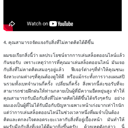
4. คุณสามารถจัดแจงกับสิ่งที่ไม่คาดคิดได้ดีขึ้น
ผมขอเรียกสิ่งนี้ว่า ผลประโยชน์จากการเล่นสล็อตออนไลน์แล้ว
กันขอรับ เพราะเหตุว่าการที่คุณมาเล่นสล็อตออนไลน์ มันเจอ
กับสิ่งที่ไม่คาดคิดเสมอๆอยู่แล้ว ฟีเจอร์ต่างๆที่ทำให้คุณชนะ
จังหวะเกมต่างๆที่คุณต้องดูให้ดี หรือแม้กระทั้งการวางแผนสปิ
นรวมทั้งเบทจำนวนกี่ครั้ง เปลี่ยนกี่ครั้ง สิ่งพวกนี้ล่ะขอรับที่จะ
สามารถช่วยฝึกฝนให้ท่านกลายเป็นผู้ที่มีความยืดหยุ่นสูง ทำให้
คุณสามารถรับมือกับสิ่งที่ไม่คาดคิดได้ดีขึ้นได้จริงๆครับ อย่าง
ผมเองเป็นผู้ที่ไม่ได้รับมือกับปัญหาเฉพาะหน้าเก่งมากเท่าไรนัก
แต่ว่าการเล่นสล็อตออนไลน์ในช่วงเวลาหนึ่งที่ผมจำเป็นต้อง
คิดและตกลงใจตลอดระยะเวลากับสิ่งที่อยู่เบื้องหน้า มันทำให้
ผมรับมือกับสิ่งที่เจอได้ดีมากยิ่งขึ้นครับ ด้วยเหตุดังกล่าว นี่