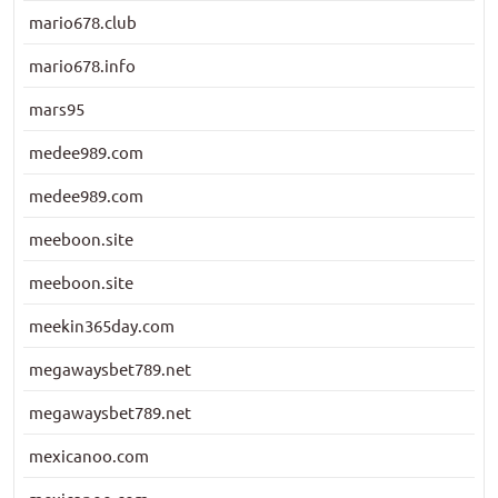
mario678.club
mario678.info
mars95
medee989.com
medee989.com
meeboon.site
meeboon.site
meekin365day.com
megawaysbet789.net
megawaysbet789.net
mexicanoo.com