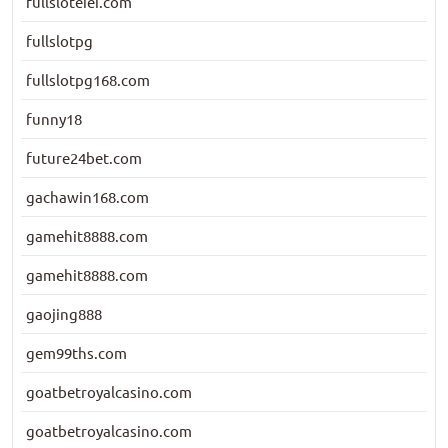
fullsloteiei.com
fullslotpg
fullslotpg168.com
funny18
future24bet.com
gachawin168.com
gamehit8888.com
gamehit8888.com
gaojing888
gem99ths.com
goatbetroyalcasino.com
goatbetroyalcasino.com