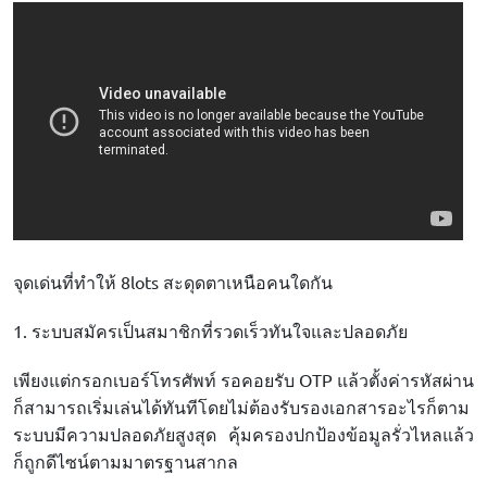
จุดเด่นที่ทำให้ 8lots สะดุดตาเหนือคนใดกัน
1. ระบบสมัครเป็นสมาชิกที่รวดเร็วทันใจและปลอดภัย
เพียงแต่กรอกเบอร์โทรศัพท์ รอคอยรับ OTP แล้วตั้งค่ารหัสผ่าน
ก็สามารถเริ่มเล่นได้ทันทีโดยไม่ต้องรับรองเอกสารอะไรก็ตาม
ระบบมีความปลอดภัยสูงสุด คุ้มครองปกป้องข้อมูลรั่วไหลแล้ว
ก็ถูกดีไซน์ตามมาตรฐานสากล