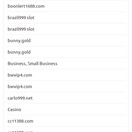
boonlert1688.com
brazil999 slot
brazil999 slot
bunny.gold
bunny.gold
Business, Small Business
bwvip4.com
bwvip4.com
carlo999.net
Casino
cc11388.com