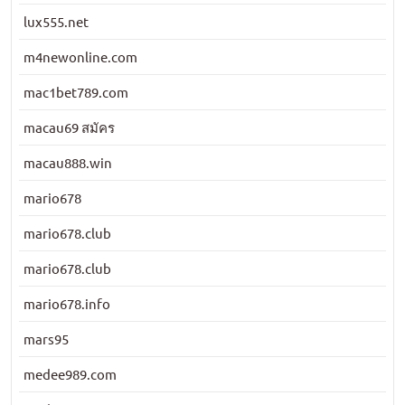
lux555.net
m4newonline.com
mac1bet789.com
macau69 สมัคร
macau888.win
mario678
mario678.club
mario678.club
mario678.info
mars95
medee989.com