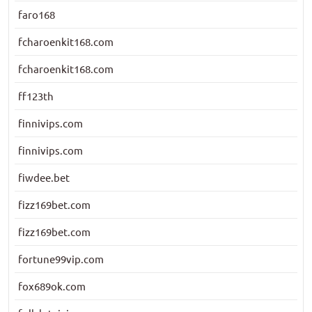
faro168
fcharoenkit168.com
fcharoenkit168.com
ff123th
finnivips.com
finnivips.com
fiwdee.bet
fizz169bet.com
fizz169bet.com
fortune99vip.com
fox689ok.com