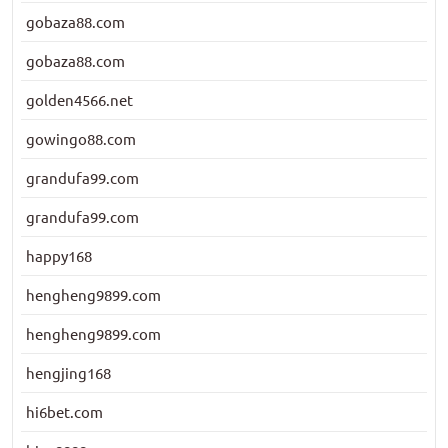
gobaza88.com
gobaza88.com
golden4566.net
gowingo88.com
grandufa99.com
grandufa99.com
happy168
hengheng9899.com
hengheng9899.com
hengjing168
hi6bet.com