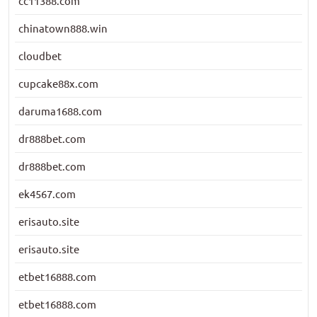
cc11388.com
chinatown888.win
cloudbet
cupcake88x.com
daruma1688.com
dr888bet.com
dr888bet.com
ek4567.com
erisauto.site
erisauto.site
etbet16888.com
etbet16888.com