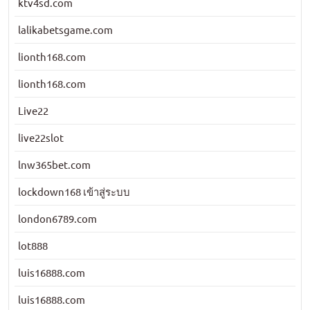
ktv4sd.com
lalikabetsgame.com
lionth168.com
lionth168.com
Live22
live22slot
lnw365bet.com
lockdown168 เข้าสู่ระบบ
london6789.com
lot888
luis16888.com
luis16888.com