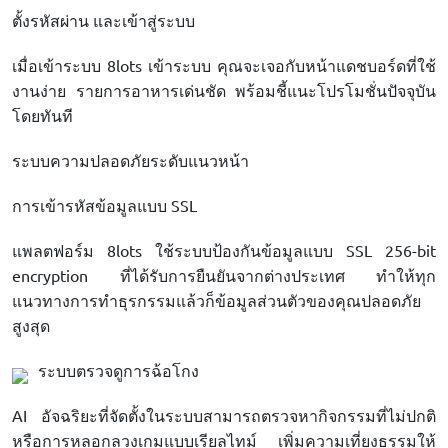
ตั้งรหัสผ่าน และเข้าสู่ระบบ
เมื่อเข้าระบบ 8lots เข้าระบบ คุณจะเจอกับหน้าแดชบอร์ดที่ใช้
งานง่าย รายการอาหารเด่นชัด พร้อมชี้แนะโปรโมชั่นปัจจุบัน
โดยทันที
ระบบความปลอดภัยระดับแนวหน้า
การเข้ารหัสข้อมูลแบบ SSL
แพลตฟอร์ม 8lots ใช้ระบบป้องกันข้อมูลแบบ SSL 256-bit
encryption ที่ได้รับการยืนยันจากต่างประเทศ ทำให้ทุก
แนวทางการทำธุรกรรมแล้วก็ข้อมูลส่วนตัวของคุณปลอดภัย
สูงสุด
ระบบตรวจดูการฉ้อโกง
AI อัจฉริยะที่จัดตั้งในระบบสามารถตรวจหากิจกรรมที่ไม่ปกติ
หรือการหลอกลวงเกมแบบเรียลไทม์ เพิ่มความเที่ยงธรรมให้