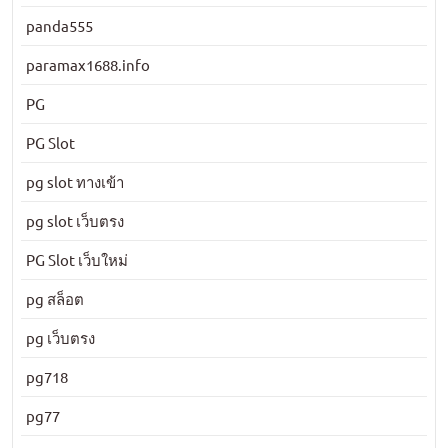
panda555
paramax1688.info
PG
PG Slot
pg slot ทางเข้า
pg slot เว็บตรง
PG Slot เว็บใหม่
pg สล็อต
pg เว็บตรง
pg718
pg77