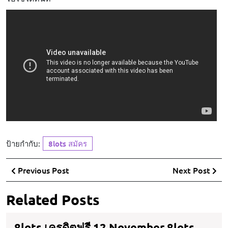
ป้ายกำกับ:
8lots สมัคร
แนะแนว
Previous
Ne
Previous Post
Next Post
เรื่อง
Post
Po
Related Posts
8lots เครดิตฟรี 12 November 8lots