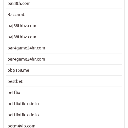
ba88th.com
Baccarat
baj88thbz.com
baj88thbz.com
bar4game24hr.com
bar4game24hr.com
bbp168.me
bestbet
betflix
betflixtikto.info
betflixtikto.info
betm4vip.com