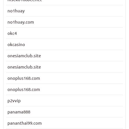
no1huay
no1huay.com
okc4
okcasino
onesiamclub.site
onesiamclub.site
onoplus168.com
onoplus168.com
p2vvip
panama888
pananthai99.com