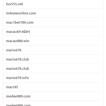
lux555.net
m4newonline.com
mac1bet789.com
macau69 สมัคร
macau888.win
mario678
mario678.club
mario678.club
mario678.info
mars95
medee989.com
medee989.com