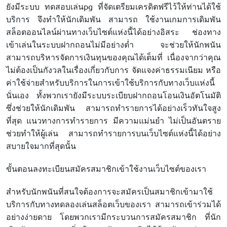
ยังมีระบบ ทดสอบเล่นpg ที่จัดเตรียมเครดิตฟรีไว้ให้ท่านได้ใช้
บริการ จึงทำให้นักเดิมพัน สามารถ ใช้งานเกมการเดิมพัน
สล็อตออนไลน์ผ่านทางเว็บไซต์แห่งนี้ได้อย่างอิสระ ช่องทาง
เข้าเล่นในระบบฝากถอนไม่มีอย่างต่ำ จะช่วยให้นักพนัน
สามารถบริหารจัดการเงินทุนของคุณได้เต็มที่ เนื่องจากว่าคุณ
ไม่ต้องเป็นกังวลในเรื่องเกี่ยวกับการ จัดแจงค่าธรรมเนียม หรือ
ค่าใช้จ่ายสำหรับบริการในการเข้าใช้บริการกับทางเว็บแห่งนี้
นั่นเอง ทั้งพวกเรายังมีระบบระเบียบฝากถอนโอนเงินอัตโนมัติ
ซึ่งช่วยให้นักเดิมพัน สามารถทำรายการได้อย่างเร็วทันใจสูง
ที่สุด แนวทางการทำรายการ มีความแม่นยำ ไม่เป็นอันตราย
ช่วยทำให้ผู้เล่น สามารถทำรายการบนเว็บไซต์แห่งนี้ได้อย่าง
สบายใจมากที่สุดนั้น
ขั้นตอนลงทะเบียนสมัครสมาชิกเข้าใช้งานเว็บไซต์ของเรา
สำหรับนักพนันที่สนใจต้องการจะสมัครเป็นสมาชิกเข้ามาใช้
บริการกับทางทดลองเล่นสล็อตเว็บของเรา สามารถเข้าร่วมได้
อย่างง่ายดาย โดยพวกเรามีกระบวนการสมัครสมาชิก ที่นัก