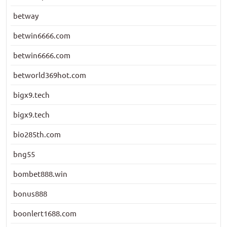
betway
betwin6666.com
betwin6666.com
betworld369hot.com
bigx9.tech
bigx9.tech
bio285th.com
bng55
bombet888.win
bonus888
boonlert1688.com