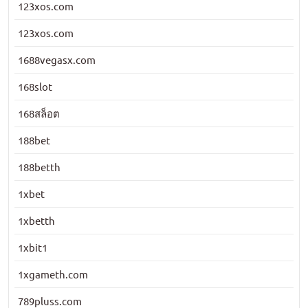
ล่าสุด
123xos.com
เล่น
123xos.com
ก่อน
ใคร
1688vegasx.com
พนัน
168slot
เว็บ
ใหญ่
168สล็อต
ปั่น
188bet
แตก66
ใหม่
188betth
ล่าสุด
1xbet
Top
84
1xbetth
by
1xbit1
Tara
1xgameth.com
789pluss.com