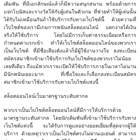
เดิมพัน ที่มีเอกลักษณ์แล้วก็มีความสนุกสนาน พร้อมด้วยการ
แจกโบนัสและรางวัลให้กับผู้เล่นในตัวเกม ที่ช่วยทำให้ผู้เล่นนั้น
ได้รับไม่เหมือนกันถ้าใช้บริการกับทางเว็บไซต์นี้ ด้วยความที่
เว็บไซต์ของเรามีเกมการพนันสล็อตออนไลน์ แตกง่ายได้เงิน
จริงให้ใช้บริการ โดยไม่มีการเก็บค่าธรรมเนียมหรือการ
กำหนดค่าแรกเข้า ทำให้เว็บไซต์สล็อตออนไลน์ของพวกเรา
เป็นเว็บไซต์ ที่มีชื่อเสียงดังแล้วก็มีผู้ใช้งานวางใจ ลงทะเบียน
สมัครสมาชิกเข้ามาใช้บริการกับเว็บไซต์ของพวกเราไม่น้อย
เลยทีเดียว ถึงแม้พวกเราจะเปิดให้ใช้บริการภายในเวลาไม่นาน
มีนักพนันเยอะมาก ที่เชื่อใจและก็เลือกลงทะเบียนสมัคร
สมาชิกเข้ามาใช้บริการกับทางเว็บไซต์แห่งนี้
สล็อตออนไลน์เว็บมาตรฐานระดับสากล
พวกเราเป็นเว็บไซต์สล็อตออนไลน์ที่มีการให้บริการด้วย
มาตรฐานระดับสากล โดยนักเดิมพันที่เข้ามาใช้บริการกับทาง
เว็บไซต์แห่งนี้ จะได้รับการดูแลอย่างยอดเยี่ยมที่สุดจากผู้ให้
บริการ ด้วยเหตุว่าเราเป็นเว็บไซต์ตรงไม่ผ่านเอเย่นต์ สามารถ