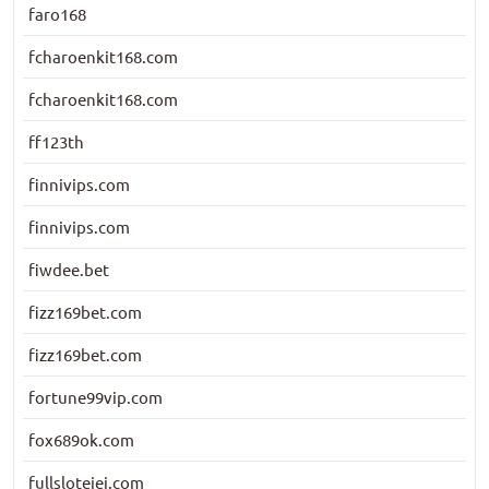
faro168
fcharoenkit168.com
fcharoenkit168.com
ff123th
finnivips.com
finnivips.com
fiwdee.bet
fizz169bet.com
fizz169bet.com
fortune99vip.com
fox689ok.com
fullsloteiei.com