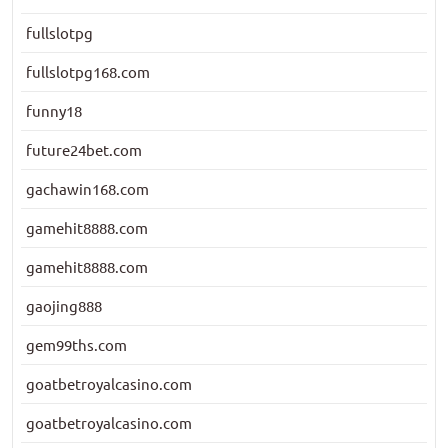
fullslotpg
fullslotpg168.com
funny18
future24bet.com
gachawin168.com
gamehit8888.com
gamehit8888.com
gaojing888
gem99ths.com
goatbetroyalcasino.com
goatbetroyalcasino.com