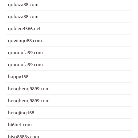
gobaza88.com
gobaza88.com
golden4566.net
gowingo88.com
grandufa99.com
grandufa99.com
happy168
hengheng9899.com
hengheng9899.com
hengjing168
hi6bet.com
hiso8888s.com