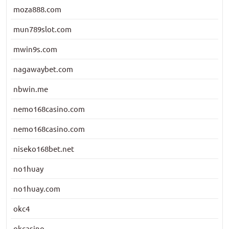
moza888.com
mun789slot.com
mwin9s.com
nagawaybet.com
nbwin.me
nemo168casino.com
nemo168casino.com
niseko168bet.net
no1huay
no1huay.com
okc4
okcasino