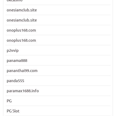
onesiamclub.site
onesiamclub.site
onoplus168.com
onoplus168.com
p2vvip
panama888
pananthai99.com
panda555
paramax1688.info
PG
PG Slot