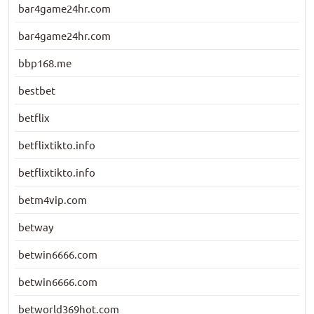
bar4game24hr.com
bar4game24hr.com
bbp168.me
bestbet
betflix
betflixtikto.info
betflixtikto.info
betm4vip.com
betway
betwin6666.com
betwin6666.com
betworld369hot.com