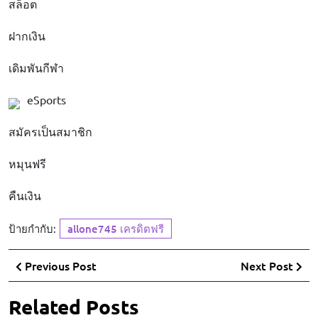
สล็อต
ฝากเงิน
เดิมพันกีฬา
eSports
สมัครเป็นสมาชิก
หมุนฟรี
คืนเงิน
ป้ายกำกับ:
allone745 เครดิตฟรี
แนะแนว
Previous
Ne
Previous Post
Next Post
เรื่อง
Post
Po
Related Posts