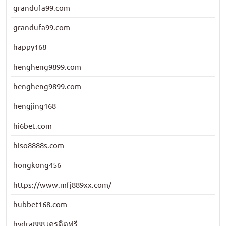
grandufa99.com
grandufa99.com
happy168
hengheng9899.com
hengheng9899.com
hengjing168
hi6bet.com
hiso8888s.com
hongkong456
https://www.mfj889xx.com/
hubbet168.com
hydra888 เครดิตฟรี