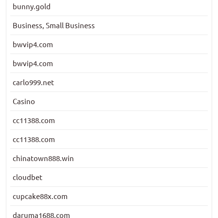
bunny.gold
Business, Small Business
bwvip4.com
bwvip4.com
carlo999.net
Casino
cc11388.com
cc11388.com
chinatown888.win
cloudbet
cupcake88x.com
daruma1688.com