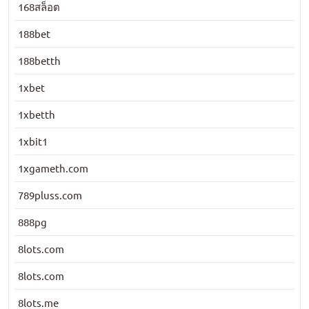
ก็
168สล็อต
สุด}
มี
{ไม่
188bet
สิทธิ์
ล็อก
รับ
188betth
ยู
รางวัล
ส
1xbet
สร้าง
ไม่
โอกาส
1xbetth
บิด
รับ
เงิน}
1xbit1
กำไร
{เล่น
เกิน
1xgameth.com
ได้
คาด
แค่
789pluss.com
แบบ
ไหน
ต่อ
888pg
ก็
เนื่อง
ถอน
8lots.com
Top
ได้}
25
8lots.com
Top
by
7
8lots.me