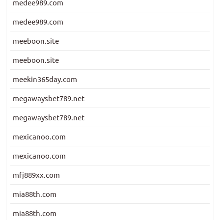
medee989.com
medee989.com
meeboon.site
meeboon.site
meekin365day.com
megawaysbet789.net
megawaysbet789.net
mexicanoo.com
mexicanoo.com
mfj889xx.com
mia88th.com
mia88th.com