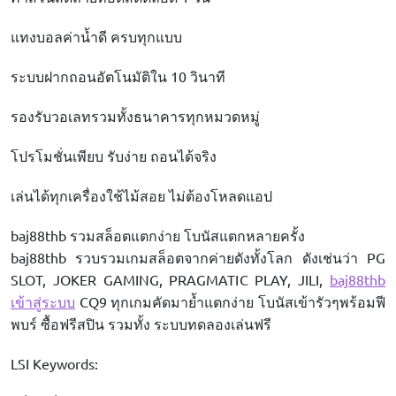
แทงบอลค่าน้ำดี ครบทุกแบบ
ระบบฝากถอนอัตโนมัติใน 10 วินาที
รองรับวอเลทรวมทั้งธนาคารทุกหมวดหมู่
โปรโมชั่นเพียบ รับง่าย ถอนได้จริง
เล่นได้ทุกเครื่องใช้ไม้สอย ไม่ต้องโหลดแอป
baj88thb รวมสล็อตแตกง่าย โบนัสแตกหลายครั้ง
baj88thb รวบรวมเกมสล็อตจากค่ายดังทั้งโลก ดังเช่นว่า PG
SLOT, JOKER GAMING, PRAGMATIC PLAY, JILI,
baj88thb
เข้าสู่ระบบ
CQ9 ทุกเกมคัดมาย้ำแตกง่าย โบนัสเข้ารัวๆพร้อมฟี
พบร์ ซื้อฟรีสปิน รวมทั้ง ระบบทดลองเล่นฟรี
LSI Keywords: