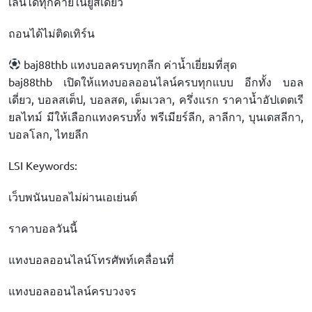
เล่นได้ทุกค่ายในยูสเดียว
ถอนได้ไม่ติดเทิร์น
baj88thb แทงบอลครบทุกลีก ค่าน้ำเยี่ยมที่สุด
baj88thb เปิดให้แทงบอลออนไลน์ครบทุกแบบ อีกทั้ง บอล
เดี่ยว, บอลสเต็ป, บอลสด, เต็มเวลา, ครึ่งแรก ราคาน้ำอัปเดตเรี
ยลไทม์ มีให้เลือกแทงครบทั้ง พรีเมียร์ลีก, ลาลีกา, บุนเดสลีกา,
บอลโลก, ไทยลีก
LSI Keywords:
เว็บพนันบอลไม่ผ่านเอเย่นต์
ราคาบอลวันนี้
แทงบอลออนไลน์โทรศัพท์เคลื่อนที่
แทงบอลออนไลน์ครบวงจร