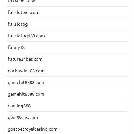
fox689ok.com
fullsloteiei.com
fullslotpg
fullslotpg168.com
funny18
future24bet.com
gachawin168.com
gamehit8888.com
gamehit8888.com
gaojing888
gem99ths.com
goatbetroyalcasino.com