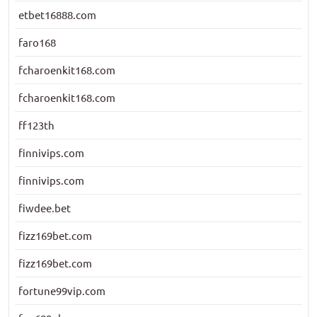
etbet16888.com
faro168
fcharoenkit168.com
fcharoenkit168.com
ff123th
finnivips.com
finnivips.com
fiwdee.bet
fizz169bet.com
fizz169bet.com
fortune99vip.com