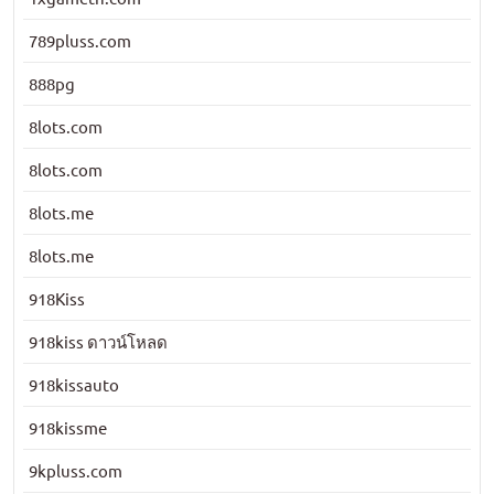
789pluss.com
888pg
8lots.com
8lots.com
8lots.me
8lots.me
918Kiss
918kiss ดาวน์โหลด
918kissauto
918kissme
9kpluss.com