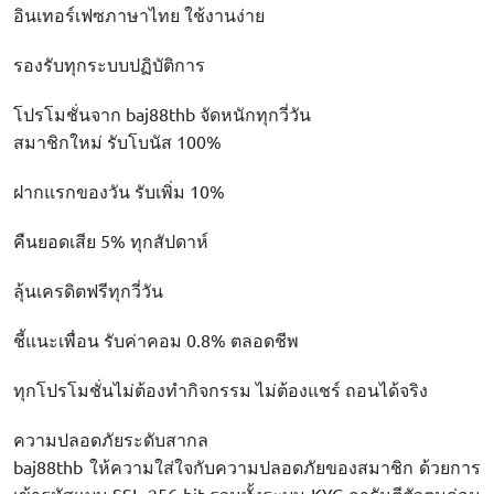
อินเทอร์เฟซภาษาไทย ใช้งานง่าย
รองรับทุกระบบปฏิบัติการ
โปรโมชั่นจาก baj88thb จัดหนักทุกวี่วัน
สมาชิกใหม่ รับโบนัส 100%
ฝากแรกของวัน รับเพิ่ม 10%
คืนยอดเสีย 5% ทุกสัปดาห์
ลุ้นเครดิตฟรีทุกวี่วัน
ชี้แนะเพื่อน รับค่าคอม 0.8% ตลอดชีพ
ทุกโปรโมชั่นไม่ต้องทำกิจกรรม ไม่ต้องแชร์ ถอนได้จริง
ความปลอดภัยระดับสากล
baj88thb ให้ความใส่ใจกับความปลอดภัยของสมาชิก ด้วยการ
เข้ารหัสแบบ SSL 256-bit รวมทั้งระบบ KYC การันตีตัวตนก่อน