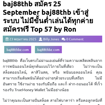
baj88thb สมัคร 25
September baj88thb เข้าสู่
ระบบ ไม่มีขั้นต่ำเล่นได้ทุกค่าย
สมัครฟรี Top 57 by Ron
23
Billy
23 พฤษภาคม 2025
Billy Jones
0 Comment
พฤษภาคม
Jones
2025
baj88thbz.com
baj88thbz.com
baj88thb คือเว็บตรงไม่ผ่านเอเย่นต์ที่รวมความเพลิดเพลินจาก
การพนันออนไลน์ทุกต้นแบบไว้ภายในที่เดียว ไม่ว่าจะเป็น
สล็อตออนไลน์, คาสิโนสด, หรือ พนันบอลออนไลน์ คุณ
สามารถเริ่มต้นพนันได้อย่างง่ายๆด้วยระบบที่เสถียร ไม่มี
อันตราย ใช้งานง่าย รองรับมือถือ และก็ ฝาก-ถอนออโต้ ที่เร็ว
รองรับ TrueMoney Wallet ไม่มีอย่างน้อย
ไม่ว่าคุณจะเป็นสายปั่นสล็อต สายไพ่บาคาร่า หรือคอลูกหนังที่