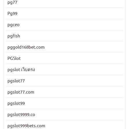
pg77
Pg99
pgceo
pgfish
pggold168bet.com
PGSlot
pgslot เว็บตรง
pgslot77
pgslot77.com
pgslot99
pgslot9999.co
pgslot999bets.com