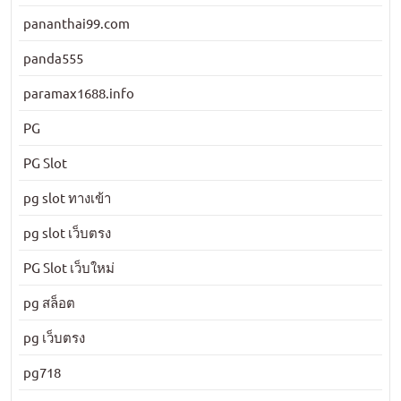
pananthai99.com
panda555
paramax1688.info
PG
PG Slot
pg slot ทางเข้า
pg slot เว็บตรง
PG Slot เว็บใหม่
pg สล็อต
pg เว็บตรง
pg718