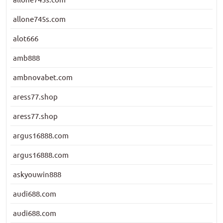
allone745s.com
alot666
amb888
ambnovabet.com
aress77.shop
aress77.shop
argus16888.com
argus16888.com
askyouwin888
audi688.com
audi688.com