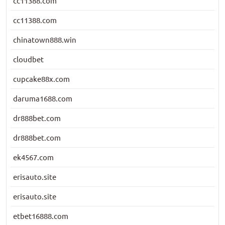
cc11388.com
cc11388.com
chinatown888.win
cloudbet
cupcake88x.com
daruma1688.com
dr888bet.com
dr888bet.com
ek4567.com
erisauto.site
erisauto.site
etbet16888.com