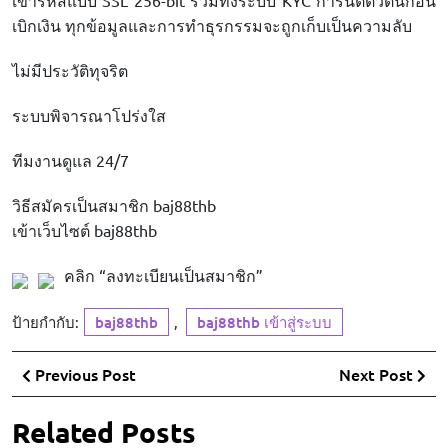
เบิกเงิน ทุกข้อมูลและการทำธุรกรรมจะถูกเก็บเป็นความลับ
ไม่มีประวัติทุจริต
ระบบพิจารณาโปร่งใส
ทีมงานดูแล 24/7
วิธีสมัครเป็นสมาชิก baj88thb
เข้าเว็บไซต์ baj88thb
คลิก “ลงทะเบียนเป็นสมาชิก”
ป้ายกำกับ:
baj88thb
,
baj88thb เข้าสู่ระบบ
แนะแนว
Previous
Ne
Previous Post
Next Post
เรื่อง
Post
Po
Related Posts