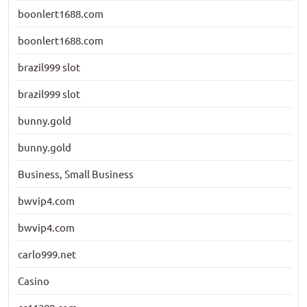
boonlert1688.com
boonlert1688.com
brazil999 slot
brazil999 slot
bunny.gold
bunny.gold
Business, Small Business
bwvip4.com
bwvip4.com
carlo999.net
Casino